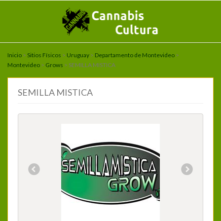
Inicio
>
Sitios Físicos
>
Uruguay
>
Departamento de Montevideo
>
Montevideo
>
Grows
> SEMILLA MISTICA
SEMILLA MISTICA