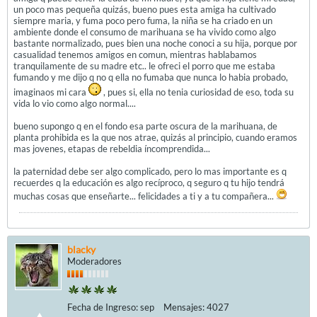
un poco mas pequeña quizás, bueno pues esta amiga ha cultivado
siempre maria, y fuma poco pero fuma, la niña se ha criado en un
ambiente donde el consumo de marihuana se ha vivido como algo
bastante normalizado, pues bien una noche conoci a su hija, porque por
casualidad tenemos amigos en comun, mientras hablabamos
tranquilamente de su madre etc.. le ofreci el porro que me estaba
fumando y me dijo q no q ella no fumaba que nunca lo habia probado,
imaginaos mi cara
, pues si, ella no tenia curiosidad de eso, toda su
vida lo vio como algo normal....
bueno supongo q en el fondo esa parte oscura de la marihuana, de
planta prohibida es la que nos atrae, quizás al principio, cuando eramos
mas jovenes, etapas de rebeldia íncomprendida...
la paternidad debe ser algo complicado, pero lo mas importante es q
recuerdes q la educación es algo recíproco, q seguro q tu hijo tendrá
muchas cosas que enseñarte... felicidades a ti y a tu compañera...
blacky
Moderadores
Fecha de Ingreso:
sep
Mensajes:
4027