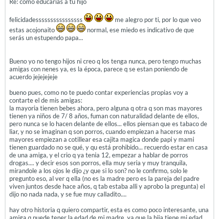
Re: como educarias a tu hijo
felicidadessssssssssssssss
me alegro por ti, por lo que veo
estas acojonaito
normal, ese miedo es indicativo de que
serás un estupendo papa...
Bueno yo no tengo hijos ni creo q los tenga nunca, pero tengo muchas
amigas con nenes ya, es la época, parece q se estan poniendo de
acuerdo jejejejeje
bueno pues, como no te puedo contar experiencias propias voy a
contarte el de mis amigas:
la mayoria tienen bebes ahora, pero alguna q otra q son mas mayores
tienen ya niños de 7/ 8 años, fuman con naturalidad delante de ellos,
pero nunca se lo hacen delante de ellos... ellos piensan que es tabaco de
liar, y no se imaginan q son porros, cuando empiezan a hacerse mas
mayores empiezan a cotillear esa cajita magica donde papi y mami
tienen guardado no se qué, y qu está prohibido... recuerdo estar en casa
de una amiga, y el crio q ya tenia 12, empezar a hablar de porros
drogas.... y decir esos son porros, ella muy seria y muy tranquila,
mirandole a los ojos le dijo ¿y que si lo son? no le confirmo, solo le
pregunto eso, al ver q ella (no es la madre pero es la pareja del padre
viven juntos desde hace años, q tab estaba alli y aprobo la pregunta) el
dijo no nada nada, y se fue muy calladito....
hay otro historia q quiero compartir, esta es como poco interesante, una
amiga q puede tener la edad de mi madre, ya que la hija tiene mi edad,