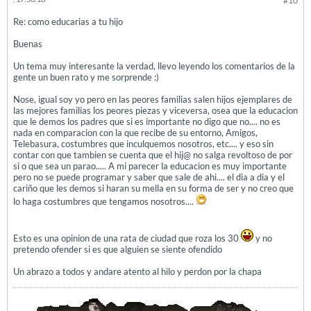
#10
Re: como educarias a tu hijo
Buenas
Un tema muy interesante la verdad, llevo leyendo los comentarios de la
gente un buen rato y me sorprende :)
Nose, igual soy yo pero en las peores familias salen hijos ejemplares de
las mejores familias los peores piezas y viceversa, osea que la educacion
que le demos los padres que si es importante no digo que no.... no es
nada en comparacion con la que recibe de su entorno, Amigos,
Telebasura, costumbres que inculquemos nosotros, etc.... y eso sin
contar con que tambien se cuenta que el hij@ no salga revoltoso de por
si o que sea un parao..... A mi parecer la educacion es muy importante
pero no se puede programar y saber que sale de ahi.... el dia a dia y el
cariño que les demos si haran su mella en su forma de ser y no creo que
lo haga costumbres que tengamos nosotros....
Esto es una opinion de una rata de ciudad que roza los 30
y no
pretendo ofender si es que alguien se siente ofendido
Un abrazo a todos y andare atento al hilo y perdon por la chapa