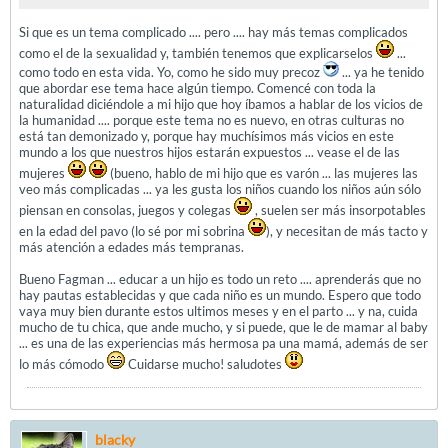
Si que es un tema complicado .... pero .... hay más temas complicados
como el de la sexualidad y, también tenemos que explicarselos
...
como todo en esta vida. Yo, como he sido muy precoz
... ya he tenido
que abordar ese tema hace algún tiempo. Comencé con toda la
naturalidad diciéndole a mi hijo que hoy íbamos a hablar de los vicios de
la humanidad .... porque este tema no es nuevo, en otras culturas no
está tan demonizado y, porque hay muchísimos más vicios en este
mundo a los que nuestros hijos estarán expuestos ... vease el de las
mujeres
(bueno, hablo de mi hijo que es varón ... las mujeres las
veo más complicadas ... ya les gusta los niños cuando los niños aún sólo
piensan en consolas, juegos y colegas
, suelen ser más insorpotables
en la edad del pavo (lo sé por mi sobrina
), y necesitan de más tacto y
más atención a edades más tempranas.
Bueno Fagman ... educar a un hijo es todo un reto .... aprenderás que no
hay pautas establecidas y que cada niño es un mundo. Espero que todo
vaya muy bien durante estos ultimos meses y en el parto ... y na, cuida
mucho de tu chica, que ande mucho, y si puede, que le de mamar al baby
... es una de las experiencias más hermosa pa una mamá, además de ser
lo más cómodo
Cuidarse mucho! saludotes
blacky