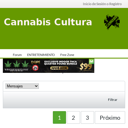
Inicio de Sesión o Registro
Forum
ENTRETENIMIENTO
Free Zone
como educarias a tu hijo
Filtrar
1
2
3
Próximo