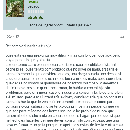
iwana
Secado
Fecha de Ingreso:
oct
Mensajes:
847
, 00:44:37
#4
Re: como educarias a tu hijo
pues esta es una pregunta muy dificil y más con lo joven que soy, pero
voy a poner lo que yo haría.
Lo que tengo claro es que no sería el tipico padre prohibicionista(mi
padre lo es) pues tengo comprobado que no sirve de nada, trataría el
cannabis como lo que considero que es, una droga y cada uno decide si
la quiere tomar o no, no digo ni si es buena ni si es mala, pero considero
que cada uno somos responsables de nosotros mismos y lo devemos
decidir nosotros si lo queremos tomar, lo hablaría con mi hijo sin
problemas pero en ningun caso le induciría a consumirlo, le dejaría elegir
a él mismo, pero eso si intentaría evitar y concienciarle que no consuma
cannabis hasta que le vea suficientemente responsable como para
consumirlo con cabeza, no se tengo dos primos más pequeños que yo
que son para mí como dos hermanos, no le he prohibido nunca que
fumen ni le he dicho nada en contra de que lo hagan pero lo que si que
he hecho es hacerles ver que deven consumirlo con caqbeza, que una
cosa es fumarte un peta porque te apetece y estas de fiesta y otra cosa
es fumar por fumar o para hacerse ver, intento enseñarles que no fumen