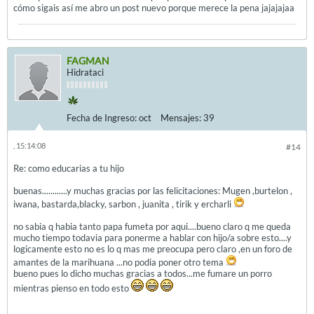
cómo sigais así me abro un post nuevo porque merece la pena jajajajaa
FAGMAN
Hidrataci
Fecha de Ingreso:
oct
Mensajes:
39
, 15:14:08
#14
Re: como educarias a tu hijo
buenas............y muchas gracias por las felicitaciones: Mugen ,burtelon ,
iwana, bastarda,blacky, sarbon , juanita , tirik y ercharli
no sabia q habia tanto papa fumeta por aqui....bueno claro q me queda
mucho tiempo todavia para ponerme a hablar con hijo/a sobre esto....y
logicamente esto no es lo q mas me preocupa pero claro ,en un foro de
amantes de la marihuana ...no podia poner otro tema
bueno pues lo dicho muchas gracias a todos...me fumare un porro
mientras pienso en todo esto