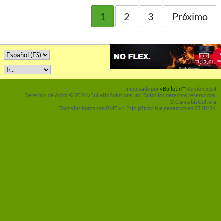
1
2
3
Próximo
Impulsado por
vBulletin™
Versión 5.6.4
Derechos de Autor © 2026 vBulletin Solutions, Inc. Todos los derechos reservados.
© CannabisCultura
Todas las horas son GMT +1. Esta página fue generada en 23:02:26.