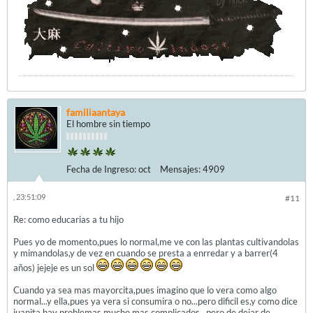
familiaantaya
El hombre sin tiempo
Fecha de Ingreso:
oct
Mensajes:
4909
, 23:51:09
#11
Re: como educarias a tu hijo
Pues yo de momento,pues lo normal,me ve con las plantas cultivandolas
y mimandolas,y de vez en cuando se presta a enrredar y a barrer(4
años) jejeje es un sol
Cuando ya sea mas mayorcita,pues imagino que lo vera como algo
normal...y ella,pues ya vera si consumira o no...pero dificil es,y como dice
juanita,hay problemas mucho mas complicados...pero de dejar de