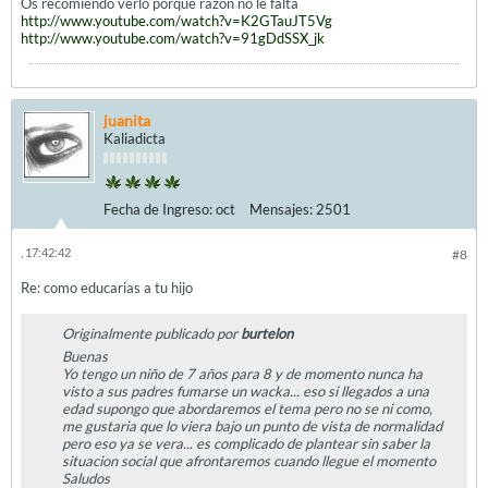
Os recomiendo verlo porque razon no le falta
http://www.youtube.com/watch?v=K2GTauJT5Vg
http://www.youtube.com/watch?v=91gDdSSX_jk
juanita
Kaliadicta
Fecha de Ingreso:
oct
Mensajes:
2501
, 17:42:42
#8
Re: como educarias a tu hijo
Originalmente publicado por
burtelon
Buenas
Yo tengo un niño de 7 años para 8 y de momento nunca ha
visto a sus padres fumarse un wacka... eso si llegados a una
edad supongo que abordaremos el tema pero no se ni como,
me gustaria que lo viera bajo un punto de vista de normalidad
pero eso ya se vera... es complicado de plantear sin saber la
situacion social que afrontaremos cuando llegue el momento
Saludos