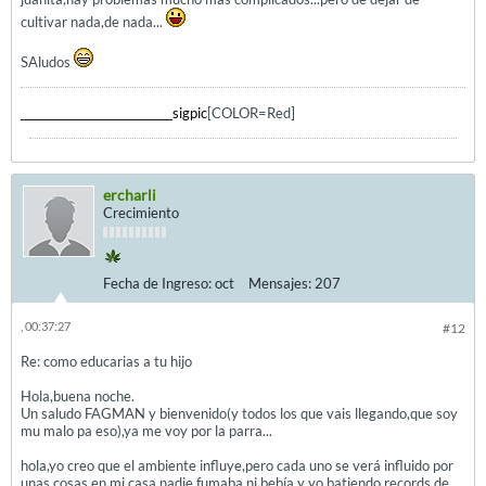
cultivar nada,de nada...
SAludos
____________________________sigpic
[COLOR=Red]
ercharli
Crecimiento
Fecha de Ingreso:
oct
Mensajes:
207
, 00:37:27
#12
Re: como educarias a tu hijo
Hola,buena noche.
Un saludo FAGMAN y bienvenido(y todos los que vais llegando,que soy
mu malo pa eso),ya me voy por la parra...
hola,yo creo que el ambiente influye,pero cada uno se verá influido por
unas cosas,en mi casa nadie fumaba ni bebía y yo batiendo records de