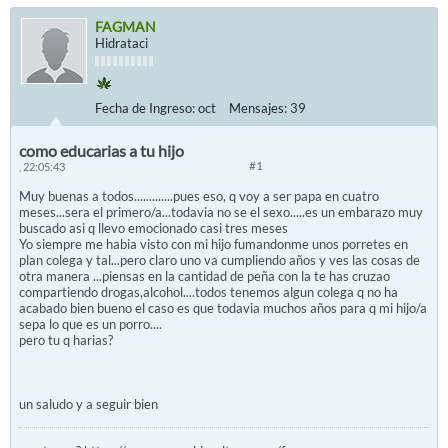
FAGMAN
Hidrataci
Fecha de Ingreso:
oct
Mensajes:
39
como educarias a tu hijo
#1
, 22:05:43
Muy buenas a todos.............pues eso, q voy a ser papa en cuatro
meses...sera el primero/a...todavia no se el sexo.....es un embarazo muy
buscado asi q llevo emocionado casi tres meses
Yo siempre me habia visto con mi hijo fumandonme unos porretes en
plan colega y tal...pero claro uno va cumpliendo años y ves las cosas de
otra manera ...piensas en la cantidad de peña con la te has cruzao
compartiendo drogas,alcohol....todos tenemos algun colega q no ha
acabado bien bueno el caso es que todavia muchos años para q mi hijo/a
sepa lo que es un porro....
pero tu q harias?
un saludo y a seguir bien