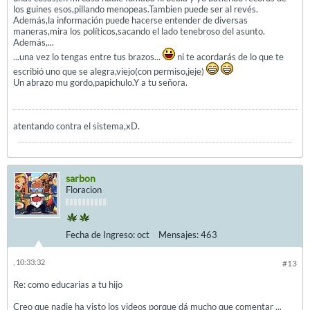
los guines esos,pillando menopeas.Tambien puede ser al revés.
Además,la información puede hacerse entender de diversas
maneras,mira los políticos,sacando el lado tenebroso del asunto.
Además,...
...una vez lo tengas entre tus brazos...
ni te acordarás de lo que te
escribió uno que se alegra,viejo(con permiso,jeje)
Un abrazo mu gordo,papichulo.Y a tu señora.
atentando contra el sistema,xD.
sarbon
Floracion
Fecha de Ingreso:
oct
Mensajes:
463
, 10:33:32
#13
Re: como educarias a tu hijo
Creo que nadie ha visto los videos porque dá mucho que comentar ...