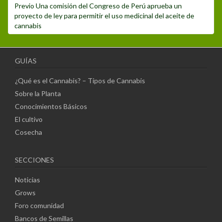
Post
Previo
Una comisión del Congreso de Perú aprueba un
de
anterior:
proyecto de ley para permitir el uso medicinal del aceite de
entradas
cannabis
GUÍAS
¿Qué es el Cannabis? – Tipos de Cannabis
Sobre la Planta
Conocimientos Básicos
El cultivo
Cosecha
SECCIONES
Noticias
Grows
Foro comunidad
Bancos de Semillas