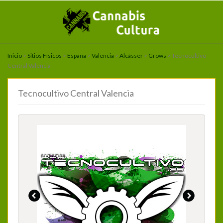
Inicio
>
Sitios Físicos
>
España
>
Valencia
>
Alcàsser
>
Grows
> Tecnocultivo
Central Valencia
Tecnocultivo Central Valencia