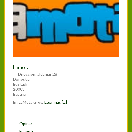
Lamota
Dirección:
aldamar 28
Donostia
Euskadi
20003
España
En LaMota Grow
Leer más [...]
Opinar
Favorito