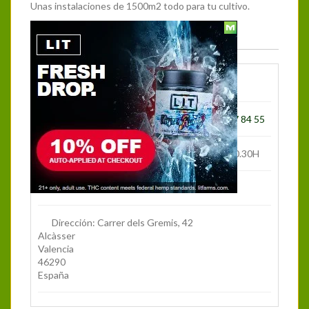
Unas instalaciones de 1500m2 todo para tu cultivo.
Más Información
web
Teléfono:
(+34) 96 123 14 95 - (+34) 674 37 84 55
Horario:
Mañana de 10.30 a 14.00H - 17.00 a 20.30H
Solicitar información
Dirección:
Carrer dels Gremis, 42
Alcàsser
Valencia
46290
España