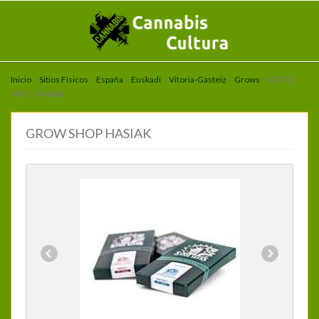
Inicio
>
Sitios Físicos
>
España
>
Euskadi
>
Vitoria-Gasteiz
>
Grows
> GROW
SHOP HASIAK
GROW SHOP HASIAK