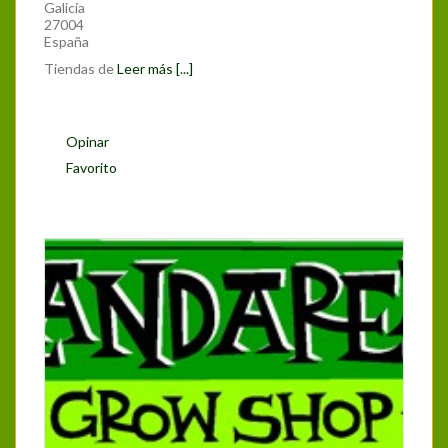
Galicia
27004
España
Tiendas de
Leer más [...]
Opinar
Favorito