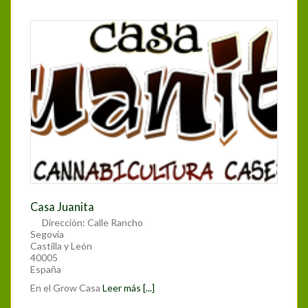
Casa Juanita
Dirección:
Calle Rancho
Segovia
Castilla y León
40005
España
En el Grow Casa
Leer más [...]