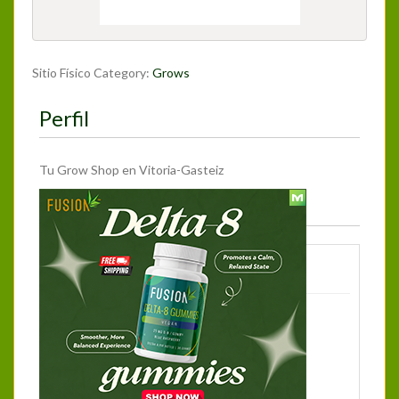
Sitio Físico Category:
Grows
Perfil
Tu Grow Shop en Vitoria-Gasteiz
Más Información
Teléfono:
945241372
Dirección:
Bruno Villarreal Kalea 2
Vitoria-Gasteiz
Euskadi
01012
España