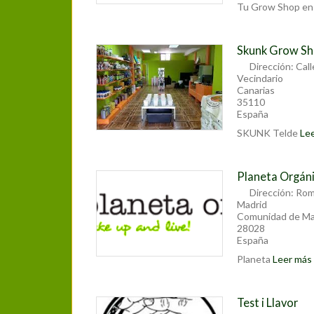
Tu Grow Shop e
Skunk Grow S
Dirección:
Cal
Vecindario
Canarias
35110
España
SKUNK Telde
Lee
Planeta Orgán
Dirección:
Rom
Madrid
Comunidad de Ma
28028
España
Planeta
Leer más [
Test i Llavor