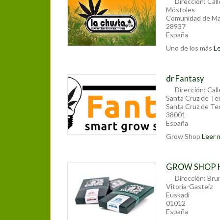
Dirección:
Cal
Móstoles
Comunidad de Ma
28937
España
Uno de los más
Le
dr Fantasy
Dirección:
Call
Santa Cruz de Te
Santa Cruz de Te
38001
España
Grow Shop
Leer m
GROW SHOP 
Dirección:
Brun
Vitoria-Gasteiz
Euskadi
01012
España