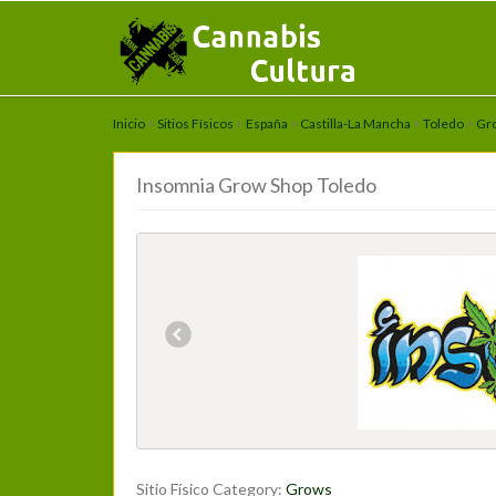
Inicio
>
Sitios Físicos
>
España
>
Castilla-La Mancha
>
Toledo
>
Gr
Insomnia Grow Shop Toledo
Sitio Físico Category:
Grows