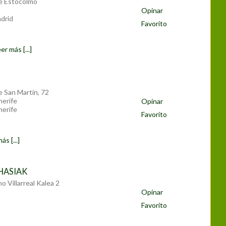
le Estocolmo
Opinar
drid
Favorito
er más [...]
e San Martín, 72
nerife
Opinar
nerife
Favorito
ás [...]
HASIAK
o Villarreal Kalea 2
Opinar
Favorito