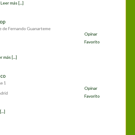
n
Leer más [...]
hop
le de Fernando Guanarteme
Opinar
Favorito
r más [...]
ico
a 1
Opinar
drid
Favorito
...]