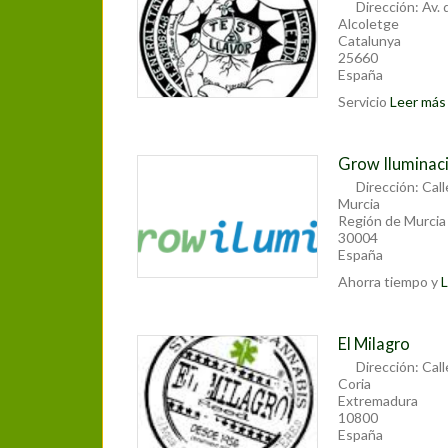
Dirección:
Av. 
Alcoletge
Catalunya
25660
España
Servicio
Leer más [
Grow Iluminac
Dirección:
Call
Murcia
Región de Murcia
30004
España
Ahorra tiempo y
L
El Milagro
Dirección:
Call
Coria
Extremadura
10800
España