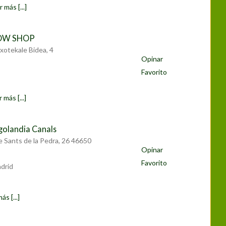
 más [...]
ROW SHOP
xotekale Bidea, 4
Opinar
Favorito
 más [...]
olandia Canals
e Sants de la Pedra, 26 46650
Opinar
Favorito
drid
ás [...]