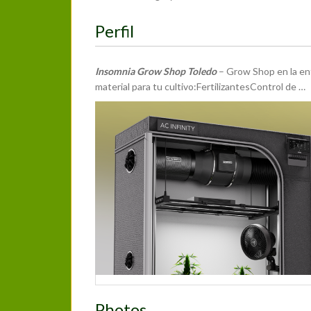
Perfil
Insomnia Grow Shop Toledo
– Grow Shop en la ent
material para tu cultivo:FertilizantesControl de …
Más Información
Teléfono:
925 22 65 88
Dirección:
Paseo de San Eugenio, 10
Toledo
Castilla-La Mancha
45003
España
Photos