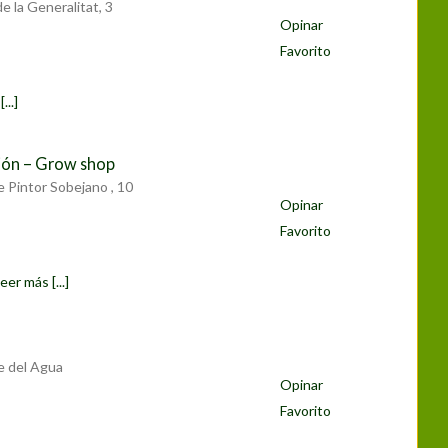
de la Generalitat, 3
Opinar
Favorito
...]
ión – Grow shop
e Pintor Sobejano , 10
Opinar
Favorito
eer más [...]
e del Agua
Opinar
Favorito