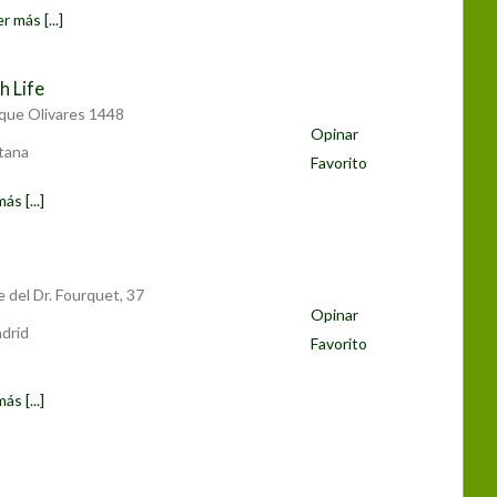
r más [...]
h Life
ique Olivares 1448
Opinar
tana
Favorito
ás [...]
e del Dr. Fourquet, 37
Opinar
drid
Favorito
ás [...]