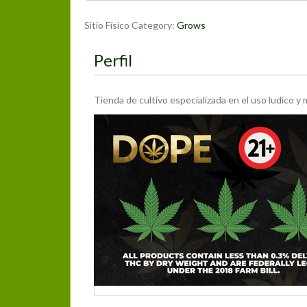
Sitio Físico Category:
Grows
Perfil
Tienda de cultivo especializada en el uso ludico y
Más Información
Teléfono:
687 36 09 28
Dirección:
Calle Zaragoza
Guadalajara
Castilla-La Mancha
19005
España