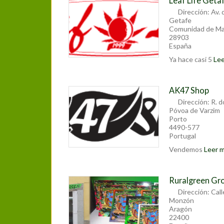
Leaf Life Geta
Dirección:
Av. 
Getafe
Comunidad de Ma
28903
España
Ya hace casi 5
Lee
AK47 Shop
Dirección:
R. 
Póvoa de Varzim
Porto
4490-577
Portugal
Vendemos
Leer má
Ruralgreen G
Dirección:
Cal
Monzón
Aragón
22400