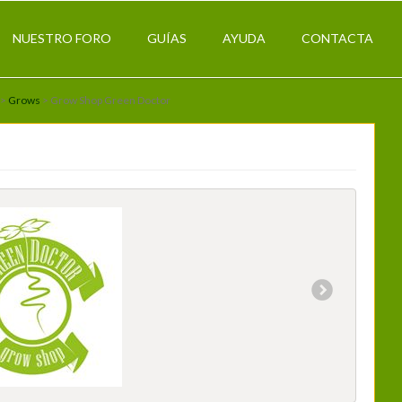
NUESTRO FORO
GUÍAS
AYUDA
CONTACTA
>
Grows
> Grow Shop Green Doctor