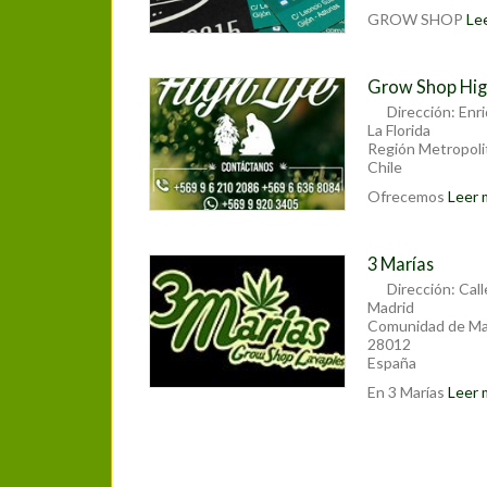
GROW SHOP
Lee
Grow Shop Hig
Dirección:
Enr
La Florida
Región Metropoli
Chile
Ofrecemos
Leer m
3 Marías
Dirección:
Call
Madrid
Comunidad de Ma
28012
España
En 3 Marías
Leer m