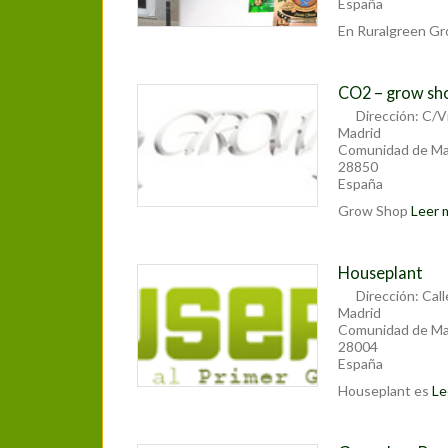
España
En Ruralgreen G
CO2 – grow sh
Dirección:
C/Vi
Madrid
Comunidad de Ma
28850
España
Grow Shop
Leer m
Houseplant
Dirección:
Call
Madrid
Comunidad de Ma
28004
España
Houseplant es
Le