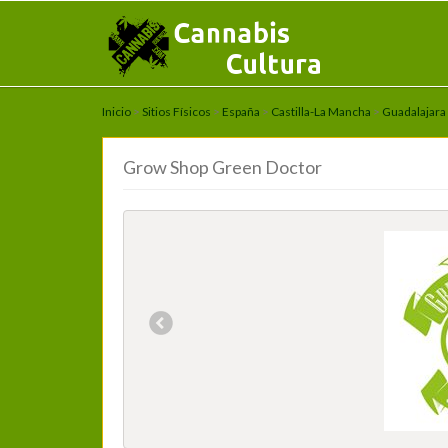
Inicio
>
Sitios Físicos
>
España
>
Castilla-La Mancha
>
Guadalajara
Grow Shop Green Doctor