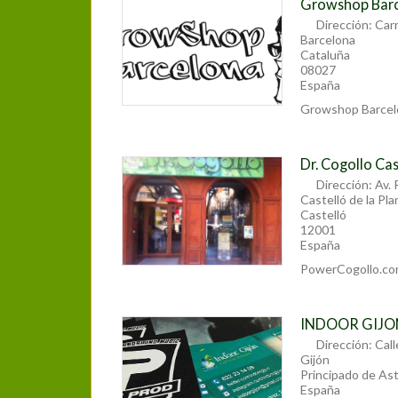
Growshop Bar
Dirección:
Carr
Barcelona
Cataluña
08027
España
Growshop Barcel
Dr. Cogollo C
Dirección:
Av. 
Castelló de la Pla
Castelló
12001
España
PowerCogollo.c
INDOOR GIJ
Dirección:
Call
Gijón
Principado de Ast
España