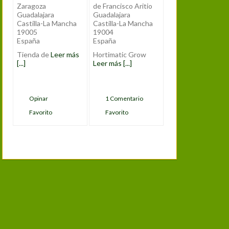
Zaragoza
de Francisco Aritio
Guadalajara
Guadalajara
Castilla-La Mancha
Castilla-La Mancha
19005
19004
España
España
Tienda de
Leer más
Hortimatic Grow
[...]
Leer más [...]
Opinar
1 Comentario
Favorito
Favorito