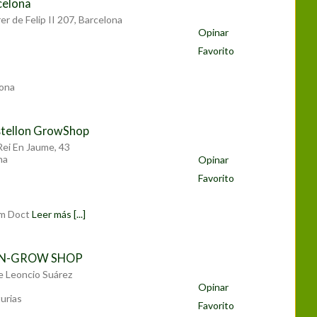
celona
er de Felip II 207, Barcelona
Opinar
Favorito
ona
astellon GrowShop
Rei En Jaume, 43
na
Opinar
Favorito
om Doct
Leer más [...]
ON-GROW SHOP
e Leoncio Suárez
Opinar
urias
Favorito