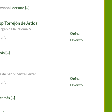
rowsho
Leer más [...]
op Torrejón de Ardoz
rgen de la Paloma, 9
Opinar
drid
Favorito
ás [...]
e de San Vicente Ferrer
Opinar
drid
Favorito
er más [...]