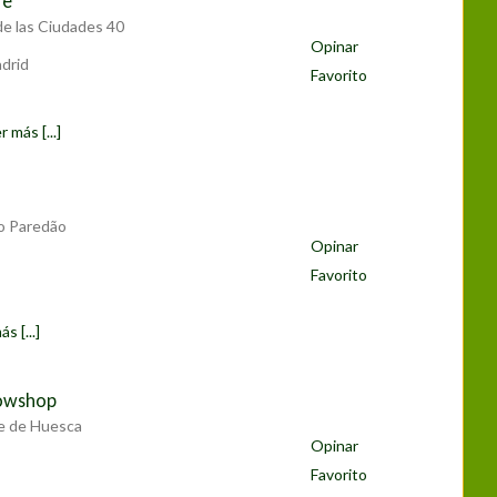
fe
de las Ciudades 40
Opinar
drid
Favorito
r más [...]
do Paredão
Opinar
Favorito
s [...]
rowshop
le de Huesca
Opinar
Favorito