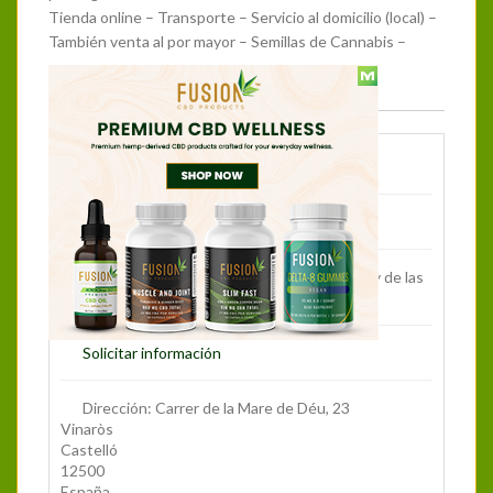
Tienda online – Transporte – Servicio al domicilio (local) –
También venta al por mayor – Semillas de Cannabis –
Más Información
web
Teléfono:
964825129
Horario:
De lunes a sábado de 10:30 a 13:30h y de las
17:00 a 20:30h
Solicitar información
Dirección:
Carrer de la Mare de Déu, 23
Vinaròs
Castelló
12500
España