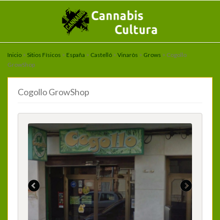
Inicio
>
Sitios Físicos
>
España
>
Castelló
>
Vinaròs
>
Grows
> Cogollo
GrowShop
Cogollo GrowShop