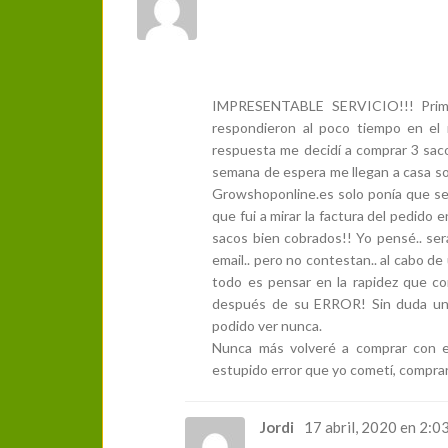
IMPRESENTABLE SERVICIO!!! Prime
respondieron al poco tiempo en el
respuesta me decidí a comprar 3 sacos
semana de espera me llegan a casa so
Growshoponline.es solo ponía que s
que fui a mirar la factura del pedido 
sacos bien cobrados!! Yo pensé.. ser
email.. pero no contestan.. al cabo 
todo es pensar en la rapidez que co
después de su ERROR! Sin duda unos
podido ver nunca.
Nunca más volveré a comprar con e
estupido error que yo cometí, comprar
Jordi
17 abril, 2020 en 2:0