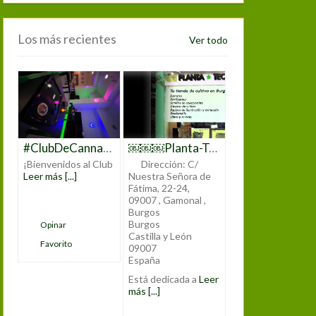
Los más recientes
Ver todo
#ClubDeCannabis #ClubCannabisMadrid #CannabisMadrid #CannabisClub #CannabisCommunity #CannabisLovers #CannabisCulture #CannabisEnMadrid #MarihuanaMadrid #WeedClubMadrid #CannabisEspaña #CannabisClubLife #CannabisExperience #JoinTheClub #CannabisSocialClub #CannabisEvents #CannabisEducation #CannabisNetworking
￼￼￼Planta-Tec Grow Shop
¡Bienvenidos al Club
Dirección:
C/
Leer más [...]
Nuestra Señora de
Fátima, 22-24,
09007 , Gamonal ,
Burgos
Burgos
Opinar
Castilla y León
Favorito
09007
España
Está dedicada a
Leer
más [...]