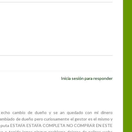
Inicia sesión para responder
 echo cambio de dueño y se an quedado con mi dinero
ambiado de dueño pero curiosamente el gestor es el mismo y
mbre puta ESTAFA ESTAFA COMPLETA NO COMPRAR EN ESTE
o e tenido jamas ningun problema dejaros de pajinas webs