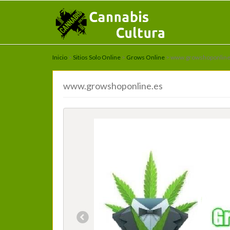
Inicio
>
Sitios Solo Online
>
Grows Online
> www.growshoponline
www.growshoponline.es