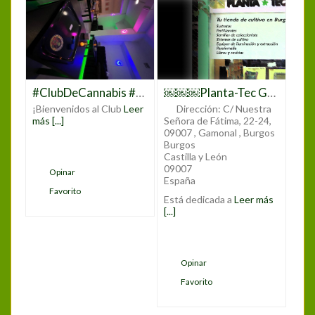
#ClubDeCannabis #ClubCannabisMadrid #CannabisMadrid #CannabisClub #CannabisCommunity #CannabisLovers #CannabisCulture #CannabisEnMadrid #MarihuanaMadrid #WeedClubMadrid #CannabisEspaña #CannabisClubLife #CannabisExperience #JoinTheClub #CannabisSocialClub #CannabisEvents #CannabisEducation #CannabisNetworking
￼￼￼Planta-Tec Grow Shop
¡Bienvenidos al Club
Leer
Dirección:
C/ Nuestra
más [...]
Señora de Fátima, 22-24,
09007 , Gamonal , Burgos
Burgos
Castilla y León
09007
Opinar
España
Favorito
Está dedicada a
Leer más
[...]
Opinar
Favorito