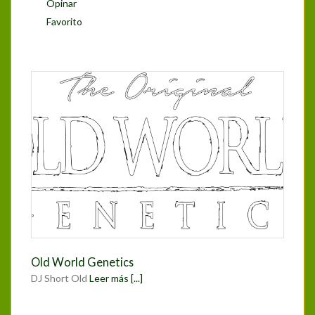
Opinar
Favorito
Old World Genetics
DJ Short Old
Leer más [...]