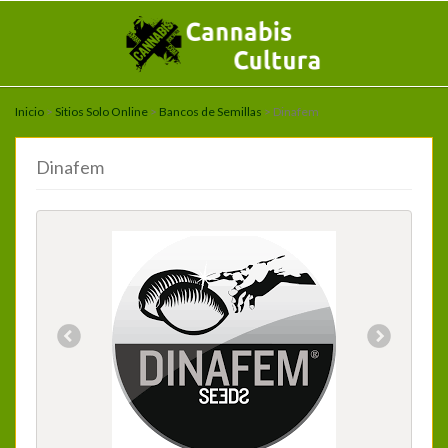
Inicio
>
Sitios Solo Online
>
Bancos de Semillas
> Dinafem
Dinafem