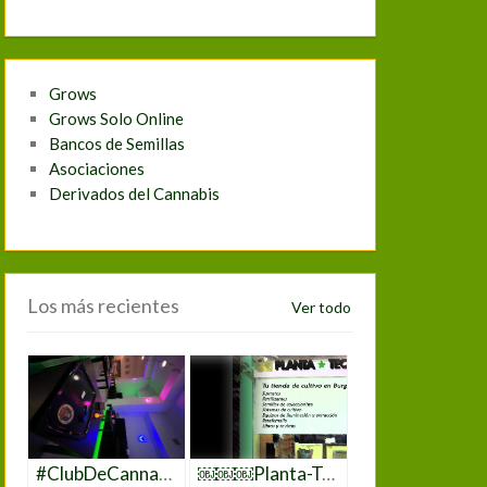
Grows
Grows Solo Online
Bancos de Semillas
Asociaciones
Derivados del Cannabis
Los más recientes
Ver todo
#ClubDeCannabis #ClubCannabisMadrid #CannabisMadrid #CannabisClub #CannabisCommunity #CannabisLovers #CannabisCulture #CannabisEnMadrid #MarihuanaMadrid #WeedClubMadrid #CannabisEspaña #CannabisClubLife #CannabisExperience #JoinTheClub #CannabisSocialClub #CannabisEvents #CannabisEducation #CannabisNetworking
￼￼￼Planta-Tec Grow Shop