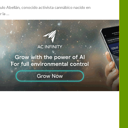
o Abellán, conocido activista cannábico nacido en
r la …