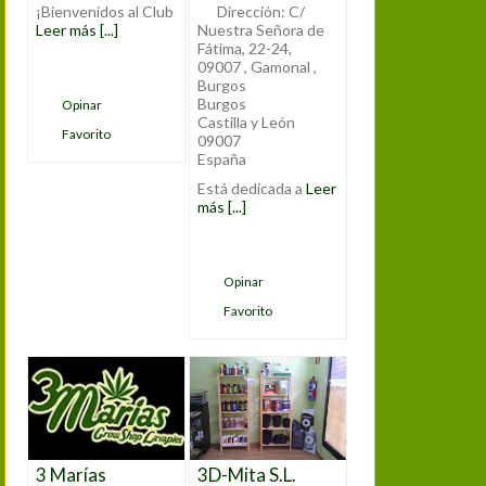
¡Bienvenidos al Club
Dirección:
C/
Leer más [...]
Nuestra Señora de
Fátima, 22-24,
09007 , Gamonal ,
Burgos
Burgos
Opinar
Castilla y León
Favorito
09007
España
Está dedicada a
Leer
más [...]
Opinar
Favorito
3 Marías
3D-Mita S.L.