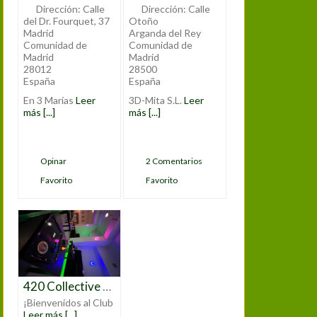
Dirección:
Calle
Dirección:
Calle
del Dr. Fourquet, 37
Otoño
Madrid
Arganda del Rey
Comunidad de
Comunidad de
Madrid
Madrid
28012
28500
España
España
En 3 Marías
Leer
3D-Mita S.L.
Leer
más [...]
más [...]
Opinar
2 Comentarios
Favorito
Favorito
420 Collective Asociación Gregorio Marañon
¡Bienvenidos al Club
Leer más [...]