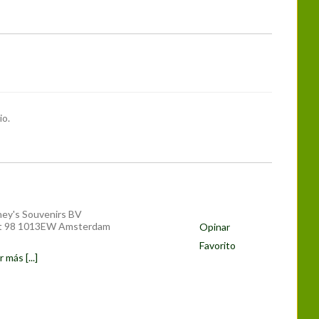
io.
ney's Souvenirs BV
at 98 1013EW Amsterdam
Opinar
Favorito
 más [...]