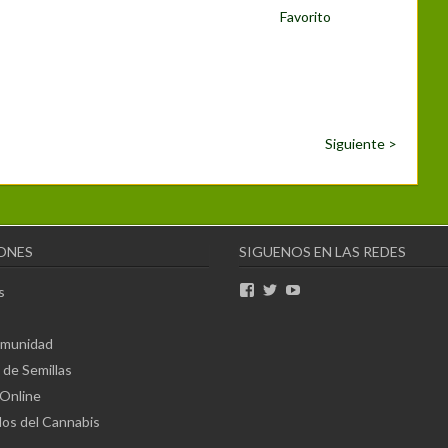
Favorito
Siguiente >
ONES
SIGUENOS EN LAS REDES
Ver
Ver
Ver
s
perfil
perfil
perfil
de
de
de
ccultura00
cannabiscultura
CannabisCulturaTv
omunidad
en
en
en
de Semillas
Facebook
Twitter
YouTube
Online
dos del Cannabis