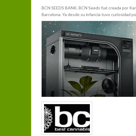
BCN SEEDS BANK. BCN Seeds fué creada por Karul
Barcelona. Ya desde su infancia tuvo curiosidad po
Más Información
Categoría:
Bancos de Semillas
Página web
Photos