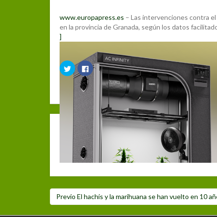
www.europapress.es
– Las intervenciones contra el
en la provincia de Granada, según los datos facilita
]
Compártelo:
Haz
Haz
clic
clic
para
para
compartir
compartir
Posted
Author
Categories
Tags
12 enero, 2019
Cannabis Cultura
noticias
Españ
en
en
Twitter
Facebook
on
(Se
(Se
abre
abre
en
en
una
una
ventana
ventana
Deja un comentario
nueva)
nueva)
Debes hacer
login
para publicar un comentario.
Navegación
Post
Previo
El hachís y la marihuana se han vuelto en 10 
de
anterior:
entradas