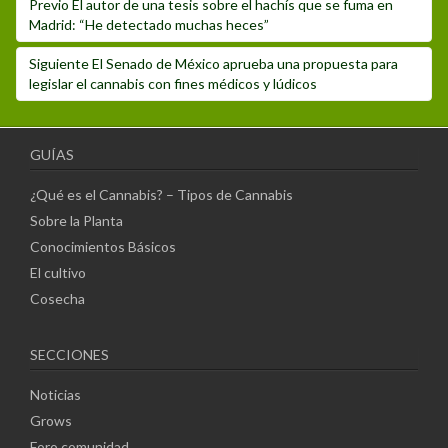
Post
Previo
El autor de una tesis sobre el hachís que se fuma en
de
anterior:
Madrid: “He detectado muchas heces”
entradas
Siguiente
Siguiente
El Senado de México aprueba una propuesta para
post:
legislar el cannabis con fines médicos y lúdicos
GUÍAS
¿Qué es el Cannabis? – Tipos de Cannabis
Sobre la Planta
Conocimientos Básicos
El cultivo
Cosecha
SECCIONES
Noticias
Grows
Foro comunidad