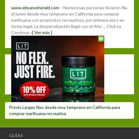
www.elnuevoherald.com
– Numerosas personas hicieron fila
el lunes desde muy temprano en California para comprar
marihuana con propósitos recreativos, por primera vez y en
forma legal. La despenalización llegó con el Año … Click to
Continue »
[ Ver más ]
Posted
2 enero, 2018
on
Deja un comentario
Debes hacer
login
para publicar un comentario.
Navegación
Post
Previo
Largas filas desde muy temprano en California para
de
anterior:
comprar marihuana recreativa
entradas
GUÍAS