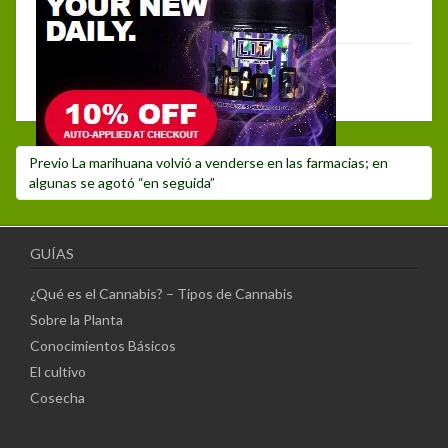
Deja un comentario
Debes hacer
login
para publicar un comentario.
Navegación
Post
Previo
La marihuana volvió a venderse en las farmacias; en
de
anterior:
algunas se agotó “en seguida”
entradas
GUÍAS
¿Qué es el Cannabis? – Tipos de Cannabis
Sobre la Planta
Conocimientos Básicos
El cultivo
Cosecha