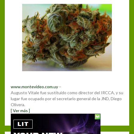
www.montevideo.com.uy
–
Augusto Vitale fue sustituido como director del IRCCA, y su
lugar fue ocupado por el secretario general de la JND, Diego
Olivera.
[ Ver más ]
Posted
10 noviembre, 2017
on