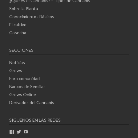
¿Qué es el Cannabis? – Tipos de Cannabis
Sobre la Planta
Conocimientos Básicos
El cultivo
Cosecha
SECCIONES
Noticias
Grows
Foro comunidad
Bancos de Semillas
Grows Online
Derivados del Cannabis
SIGUENOS EN LAS REDES
Ver
Ver
Ver
perfil
perfil
perfil