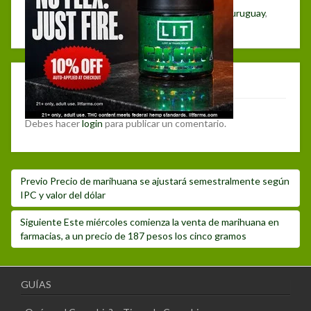
compartir
compartir
Posted
Author
Categories
Tags
14 julio, 2017
noticias
farmacias
,
marihuana
,
uruguay
,
en
en
Twitter
Facebook
on
venta
(Se
(Se
abre
abre
en
en
una
una
ventana
ventana
nueva)
nueva)
Deja un comentario
Debes hacer
login
para publicar un comentario.
Navegación
Post
Previo
Precio de marihuana se ajustará semestralmente según
de
anterior:
IPC y valor del dólar
entradas
Siguiente
Siguiente
Este miércoles comienza la venta de marihuana en
post:
farmacias, a un precio de 187 pesos los cinco gramos
GUÍAS