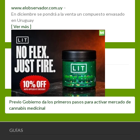
www.elobservador.com.uy
–
En diciembre se pondrá a la venta un compuesto envasado
en Uruguay
[ Ver más ]
Posted
29 noviembre, 2017
on
Deja un comentario
Debes hacer
login
para publicar un comentario.
Navegación
Post
Previo
Gobierno da los primeros pasos para activar mercado de
de
anterior:
cannabis medicinal
entradas
GUÍAS