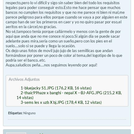
respecto,pero lo vi difícil y sigo sin saber bien del todo los requisitos
legales para poder conseguir esto.Esto me hace pensar que muchos
bancos no cumplen los requisitos y que no me parece ni bien ni mal,me
parece peligroso para ellos porque cuando se vaya a por alguien en este
campo han de ser los primeros en caer y yo no quiro pasar por eso,el
aeritos en la cárcel,no gracias.
No sé,tampoco tenía porque callármelo y menos con la gente de por
aquí que anda que no me conoce ni poco.Si algún día se puede sacar
adelante pues mira,sería como un sueño,pero con los pies en el
suelo....solo si se puede y llega la ocasión.
Os dejo unas fotos de movil jujo jujo de las semillicas que andan
formándose por poner un poco de color al tema,del logotipo de lo que
podría ser el banco..etc.
Aupa,saludicos peña....nos seguimos leyendo por aquí!
Archivos Adjuntos
1-bluejacky S1.JPG
(176,2 KB, 16 vistas)
2-thaic99haze x banghi - nepal X --BJ-AFG.JPG
(215,2 KB,
14 vistas)
3-sems les x uzb X bj.JPG
(178,4 KB, 12 vistas)
Etiquetas:
Ninguno