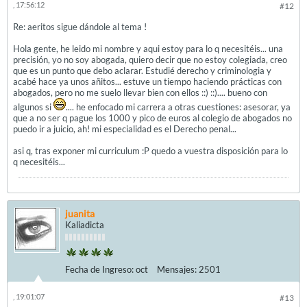
, 17:56:12
#12
Re: aeritos sigue dándole al tema !
Hola gente, he leido mi nombre y aqui estoy para lo q necesitéis... una
precisión, yo no soy abogada, quiero decir que no estoy colegiada, creo
que es un punto que debo aclarar. Estudié derecho y criminologia y
acabé hace ya unos añitos... estuve un tiempo haciendo prácticas con
abogados, pero no me suelo llevar bien con ellos ::) ::).... bueno con
algunos si
.... he enfocado mi carrera a otras cuestiones: asesorar, ya
que a no ser q pague los 1000 y pico de euros al colegio de abogados no
puedo ir a juicio, ah! mi especialidad es el Derecho penal...
asi q, tras exponer mi curriculum :P quedo a vuestra disposición para lo
q necesitéis...
juanita
Kaliadicta
Fecha de Ingreso:
oct
Mensajes:
2501
, 19:01:07
#13