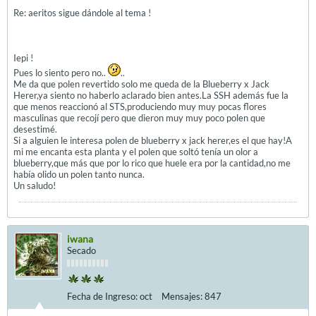
Re: aeritos sigue dándole al tema !
Iepi !
Pues lo siento pero no..
..
Me da que polen revertido solo me queda de la Blueberry x Jack
Herer,ya siento no haberlo aclarado bien antes.La SSH además fue la
que menos reaccionó al STS,produciendo muy muy pocas flores
masculinas que recojí pero que dieron muy muy poco polen que
desestimé.
Si a alguien le interesa polen de blueberry x jack herer,es el que hay!A
mi me encanta esta planta y el polen que soltó tenía un olor a
blueberry,que más que por lo rico que huele era por la cantidad,no me
había olido un polen tanto nunca.
Un saludo!
iwana
Secado
Fecha de Ingreso:
oct
Mensajes:
847