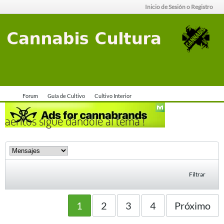
Inicio de Sesión o Registro
Forum
Guía de Cultivo
Cultivo Interior
aeritos sigue dándole al tema !
Filtrar
1
2
3
4
Próximo