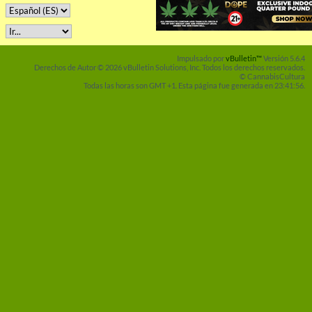
Impulsado por
vBulletin™
Versión 5.6.4
Derechos de Autor © 2026 vBulletin Solutions, Inc. Todos los derechos reservados.
© CannabisCultura
Todas las horas son GMT +1. Esta página fue generada en 23:41:56.