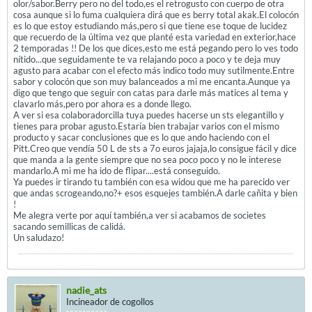
olor/sabor.Berry pero no del todo,es el retrogusto con cuerpo de otra
cosa aunque si lo fuma cualquiera dirá que es berry total akak.El colocón
es lo que estoy estudiando más,pero si que tiene ese toque de lucidez
que recuerdo de la última vez que planté esta variedad en exterior,hace
2 temporadas !! De los que dices,esto me está pegando pero lo ves todo
nítido...que seguidamente te va relajando poco a poco y te deja muy
agusto para acabar con el efecto más indico todo muy sutilmente.Entre
sabor y colocón que son muy balanceados a mi me encanta.Aunque ya
digo que tengo que seguir con catas para darle más matices al tema y
clavarlo más,pero por ahora es a donde llego.
A ver si esa colaboradorcilla tuya puedes hacerse un sts elegantillo y
tienes para probar agusto.Estaría bien trabajar varios con el mismo
producto y sacar conclusiones que es lo que ando haciendo con el
Pitt.Creo que vendía 50 L de sts a 7o euros jajaja,lo consigue fácil y dice
que manda a la gente siempre que no sea poco poco y no le interese
mandarlo.A mi me ha ido de flipar....está conseguido.
Ya puedes ir tirando tu también con esa widou que me ha parecido ver
que andas scrogeando,no?+ esos esquejes también.A darle cañita y bien
!
Me alegra verte por aquí también,a ver si acabamos de societes
sacando semillicas de calidá.
Un saludazo!
nadie_ats
Incineador de cogollos