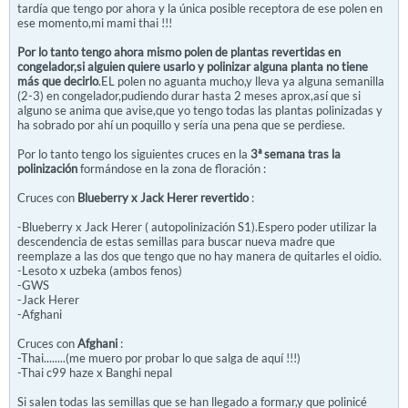
tardía que tengo por ahora y la única posible receptora de ese polen en
ese momento,mi mami thai !!!
Por lo tanto tengo ahora mismo polen de plantas revertidas en
congelador,si alguien quiere usarlo y polinizar alguna planta no tiene
más que decirlo
.EL polen no aguanta mucho,y lleva ya alguna semanilla
(2-3) en congelador,pudiendo durar hasta 2 meses aprox,así que si
alguno se anima que avise,que yo tengo todas las plantas polinizadas y
ha sobrado por ahí un poquillo y sería una pena que se perdiese.
Por lo tanto tengo los siguientes cruces en la
3ª semana tras la
polinización
formándose en la zona de floración :
Cruces con
Blueberry x Jack Herer revertido
:
-Blueberry x Jack Herer ( autopolinización S1).Espero poder utilizar la
descendencia de estas semillas para buscar nueva madre que
reemplaze a las dos que tengo que no hay manera de quitarles el oidio.
-Lesoto x uzbeka (ambos fenos)
-GWS
-Jack Herer
-Afghani
Cruces con
Afghani
:
-Thai........(me muero por probar lo que salga de aquí !!!)
-Thai c99 haze x Banghi nepal
Si salen todas las semillas que se han llegado a formar,y que polinicé