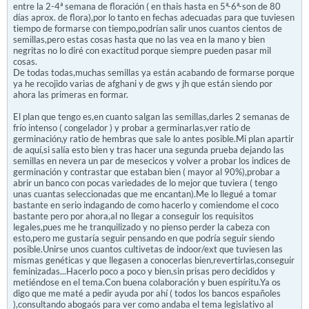
entre la 2-4ª semana de floración ( en thais hasta en 5ª-6ª-son de 80
días aprox. de flora),por lo tanto en fechas adecuadas para que tuviesen
tiempo de formarse con tiempo,podrían salir unos cuantos cientos de
semillas,pero estas cosas hasta que no las vea en la mano y bien
negritas no lo diré con exactitud porque siempre pueden pasar mil
cosas.
De todas todas,muchas semillas ya están acabando de formarse porque
ya he recojido varias de afghani y de gws y jh que están siendo por
ahora las primeras en formar.
El plan que tengo es,en cuanto salgan las semillas,darles 2 semanas de
frío intenso ( congelador ) y probar a germinarlas,ver ratio de
germinación,y ratio de hembras que sale lo antes posible.Mi plan apartir
de aquí,si salía esto bien y tras hacer una segunda prueba dejando las
semillas en nevera un par de mesecicos y volver a probar los indices de
germinación y contrastar que estaban bien ( mayor al 90%),probar a
abrir un banco con pocas variedades de lo mejor que tuviera ( tengo
unas cuantas seleccionadas que me encantan).Me lo llegué a tomar
bastante en serio indagando de como hacerlo y comiendome el coco
bastante pero por ahora,al no llegar a conseguir los requisitos
legales,pues me he tranquilizado y no pienso perder la cabeza con
esto,pero me gustaría seguir pensando en que podría seguir siendo
posible.Unirse unos cuantos cultivetas de indoor/ext que tuviesen las
mismas genéticas y que llegasen a conocerlas bien,revertirlas,conseguir
feminizadas...Hacerlo poco a poco y bien,sin prisas pero decididos y
metiéndose en el tema.Con buena colaboración y buen espíritu.Ya os
digo que me maté a pedir ayuda por ahí ( todos los bancos españoles
),consultando abogaós para ver como andaba el tema legislativo al