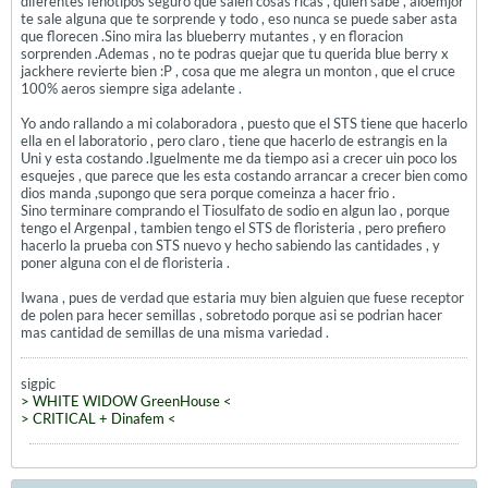
diferentes fenotipos seguro que salen cosas ricas , quien sabe , aloemjor
te sale alguna que te sorprende y todo , eso nunca se puede saber asta
que florecen .Sino mira las blueberry mutantes , y en floracion
sorprenden .Ademas , no te podras quejar que tu querida blue berry x
jackhere revierte bien :P , cosa que me alegra un monton , que el cruce
100% aeros siempre siga adelante .
Yo ando rallando a mi colaboradora , puesto que el STS tiene que hacerlo
ella en el laboratorio , pero claro , tiene que hacerlo de estrangis en la
Uni y esta costando .Iguelmente me da tiempo asi a crecer uin poco los
esquejes , que parece que les esta costando arrancar a crecer bien como
dios manda ,supongo que sera porque comeinza a hacer frio .
Sino terminare comprando el Tiosulfato de sodio en algun lao , porque
tengo el Argenpal , tambien tengo el STS de floristeria , pero prefiero
hacerlo la prueba con STS nuevo y hecho sabiendo las cantidades , y
poner alguna con el de floristeria .
Iwana , pues de verdad que estaria muy bien alguien que fuese receptor
de polen para hecer semillas , sobretodo porque asi se podrian hacer
mas cantidad de semillas de una misma variedad .
sigpic
> WHITE WIDOW GreenHouse <
> CRITICAL + Dinafem <