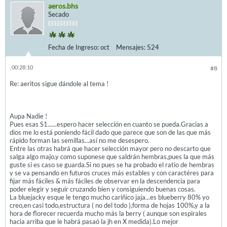
aeros.bhs
Secado
Fecha de Ingreso:
oct
Mensajes:
524
, 00:28:10
#8
Re: aeritos sigue dándole al tema !
Aupa Nadie !
Pues esas S1......espero hacer selección en cuanto se pueda.Gracias a
dios me lo está poniendo fácil dado que parece que son de las que más
rápido forman las semillas...así no me desespero.
Entre las otras habrá que hacer selección mayor pero no descarto que
salga algo majo,y como suponese que saldrán hembras,pues la que más
guste si es caso se guarda.Si no pues se ha probado el ratio de hembras
y se va pensando en futuros cruces más estables y con caractéres para
fijar más fáciles & más fáciles de observar en la descendencia para
poder elegir y seguir cruzando bien y consiguiendo buenas cosas.
La bluejacky esque le tengo mucho cariñico jaja...es blueberry 80% yo
creo,en casi todo,estructura ( no del todo ),forma de hojas 100%,y a la
hora de florecer recuerda mucho más la berry ( aunque son espirales
hacia arriba que le habrá pasaó la jh en X medida).Lo mejor