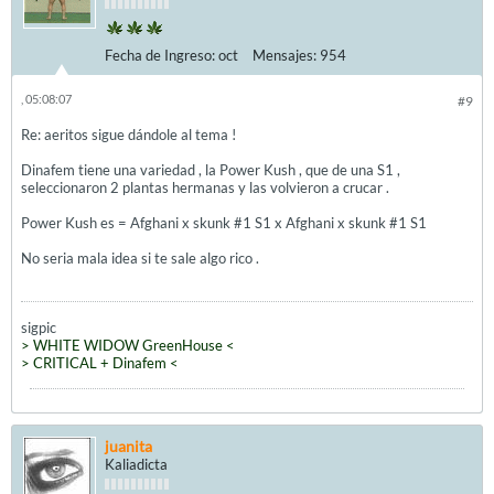
Fecha de Ingreso:
oct
Mensajes:
954
, 05:08:07
#9
Re: aeritos sigue dándole al tema !
Dinafem tiene una variedad , la Power Kush , que de una S1 ,
seleccionaron 2 plantas hermanas y las volvieron a crucar .
Power Kush es = Afghani x skunk #1 S1 x Afghani x skunk #1 S1
No seria mala idea si te sale algo rico .
sigpic
> WHITE WIDOW GreenHouse <
> CRITICAL + Dinafem <
juanita
Kaliadicta