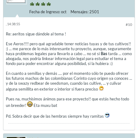
Fecha de Ingreso:
oct
Mensajes:
2501
, 14:38:55
#10
Re: aeritos sigue dándole al tema !
Ese Aeros!!!! pero qué agradable tener noticias tuyas y de tus cultivos!!
:) ... me parece de lo más interesante tu proyecto, aunque, seguramente
haya problemas legales para llevarlo a cabo ... no sé si
Bas
tarda ... como
abogada, nos podría linkear información legal para estudiar el tema a
fondo para poder encontrar alguna posibilidad, si la hubiera ::)
En cuanto a semillas y demás .... por el momento sólo te puedo ofrecer
los futuros machos de las colombianas Corinto cuyo origen ya conoces ...
y de la swazy redbear de seedsman, cuando las cultive, ... y culivar
alguna semillita en exterior o interior si fuera preciso
Pues na, muchísimos ánimos para ese proyecto!! que estás hecho todo
un breeder!
Eta muxu bat
Pd. Sobra decir que de las hembras siempre hay ramitas