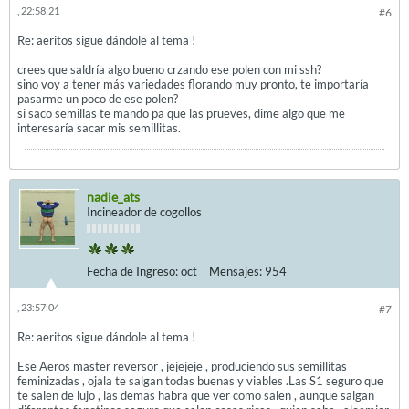
, 22:58:21
#6
Re: aeritos sigue dándole al tema !
crees que saldría algo bueno crzando ese polen con mi ssh?
sino voy a tener más variedades florando muy pronto, te importaría
pasarme un poco de ese polen?
si saco semillas te mando pa que las prueves, dime algo que me
interesaría sacar mis semillitas.
nadie_ats
Incineador de cogollos
Fecha de Ingreso:
oct
Mensajes:
954
, 23:57:04
#7
Re: aeritos sigue dándole al tema !
Ese Aeros master reversor , jejejeje , produciendo sus semillitas
feminizadas , ojala te salgan todas buenas y viables .Las S1 seguro que
te salen de lujo , las demas habra que ver como salen , aunque salgan