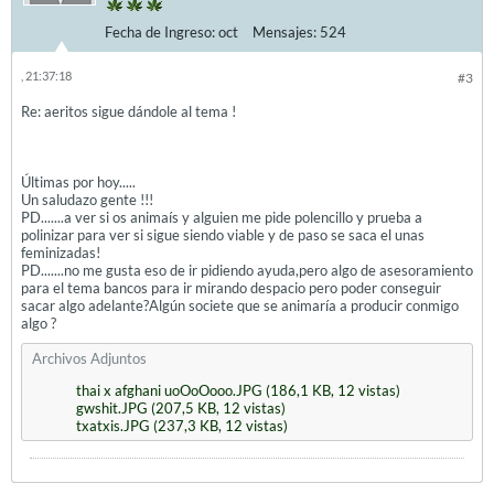
Fecha de Ingreso:
oct
Mensajes:
524
, 21:37:18
#3
Re: aeritos sigue dándole al tema !
Últimas por hoy.....
Un saludazo gente !!!
PD.......a ver si os animaís y alguien me pide polencillo y prueba a
polinizar para ver si sigue siendo viable y de paso se saca el unas
feminizadas!
PD.......no me gusta eso de ir pidiendo ayuda,pero algo de asesoramiento
para el tema bancos para ir mirando despacio pero poder conseguir
sacar algo adelante?Algún societe que se animaría a producir conmigo
algo ?
Archivos Adjuntos
thai x afghani uoOoOooo.JPG
(186,1 KB, 12 vistas)
gwshit.JPG
(207,5 KB, 12 vistas)
txatxis.JPG
(237,3 KB, 12 vistas)