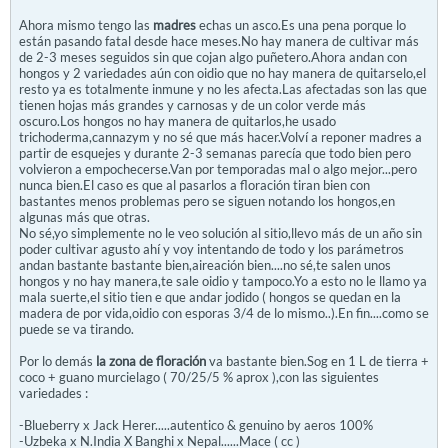
Ahora mismo tengo las
madres
echas un asco.Es una pena porque lo
están pasando fatal desde hace meses.No hay manera de cultivar más
de 2-3 meses seguidos sin que cojan algo puñetero.Ahora andan con
hongos y 2 variedades aún con oidio que no hay manera de quitarselo,el
resto ya es totalmente inmune y no les afecta.Las afectadas son las que
tienen hojas más grandes y carnosas y de un color verde más
oscuro.Los hongos no hay manera de quitarlos,he usado
trichoderma,cannazym y no sé que más hacer.Volví a reponer madres a
partir de esquejes y durante 2-3 semanas parecía que todo bien pero
volvieron a empochecerse.Van por temporadas mal o algo mejor...pero
nunca bien.El caso es que al pasarlos a floración tiran bien con
bastantes menos problemas pero se siguen notando los hongos,en
algunas más que otras.
No sé,yo simplemente no le veo solución al sitio,llevo más de un año sin
poder cultivar agusto ahí y voy intentando de todo y los parámetros
andan bastante bastante bien,aireación bien....no sé,te salen unos
hongos y no hay manera,te sale oidio y tampoco.Yo a esto no le llamo ya
mala suerte,el sitio tien e que andar jodido ( hongos se quedan en la
madera de por vida,oidio con esporas 3/4 de lo mismo..).En fin....como se
puede se va tirando.
Por lo demás
la zona de floración
va bastante bien.Sog en 1 L de tierra +
coco + guano murcielago ( 70/25/5 % aprox ),con las siguientes
variedades :
-Blueberry x Jack Herer.....autentico & genuino by aeros 100%
-Uzbeka x N.India X Banghi x Nepal......Mace ( cc )