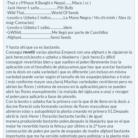
-Thai x c99haze X Banghi x Nepal........Mace ( cc )
-Jack Herer f. sativ....................Pitt Bully
-Wild Thai..............................World Of Seeds
-Lesoto x Uzbeka f. indico..............La Mano Negra / Ho chi minh / Alex (ic
mag-Cannarias)
-Lesoto x Uzbeka f. saibo...............idem
-GWShit.................................Me llegó por parte de Cunchillos
-Afghani................................Sensi Seeds
Y hasta ahí que ya es bastante.
Conseguí
revetir
varias plantas.Empecé con una afghani y le siguieron la
jack herer,ssh,lesoto x uzbeka y blueberry / jack herer.Es difícil
conseguir revertirlas bien y que suelten el polen libremente tras la
aplicación con el tiosulfato de plata,vamos,que hay que acertar bastante
con la dosis en cada variedad ( que es diferente ),en incluso en misma
variedad puede variar según el tamaño de los esquejes/plantas a tratar
( más conforme mayor sea,claro).Muchas variedades revirtieron pero no
abrían las flores ( síntoma de exceso en la aplicación),pero se pueden
abrir las flores manualmente ( la matada del siglo,una a una) y recoger
el polen para aplicarlo a base de pincelín.
Con la lesoto x uzbeka fue la primera con la que di de lleno en la dosis a
dar,me floreció sola formando racimos de flores masculinas que
abrieron solas y autopolinizó la planta creando mi primera S1.Después
abrió la Jack Herer ( floración bastante tardía ) de igual
manera,produciendo bastante polen,después la bluejacky que es el que
mejor he revertido hasta la fehca,y por último a la 2ª tuve una
consecución de polen por parte de esquejes de madre afghani bastante
importante que me ha servido sobretodo para polinizar a la planta más