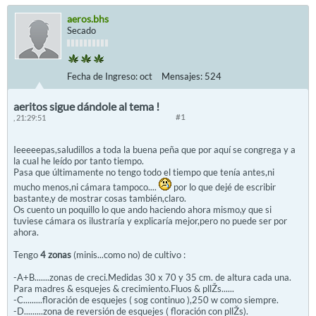
aeros.bhs
Secado
Fecha de Ingreso:
oct
Mensajes:
524
aeritos sigue dándole al tema !
#1
, 21:29:51
Ieeeeepas,saludillos a toda la buena peña que por aquí se congrega y a
la cual he leído por tanto tiempo.
Pasa que últimamente no tengo todo el tiempo que tenía antes,ni
mucho menos,ni cámara tampoco....
por lo que dejé de escribir
bastante,y de mostrar cosas también,claro.
Os cuento un poquillo lo que ando haciendo ahora mismo,y que si
tuviese cámara os ilustraría y explicaría mejor,pero no puede ser por
ahora.
Tengo
4 zonas
(minis...como no) de cultivo :
-A+B.......zonas de creci.Medidas 30 x 70 y 35 cm. de altura cada una.
Para madres & esquejes & crecimiento.Fluos & pllŽs......
-C.........floración de esquejes ( sog continuo ),250 w como siempre.
-D.........zona de reversión de esquejes ( floración con pllŽs).