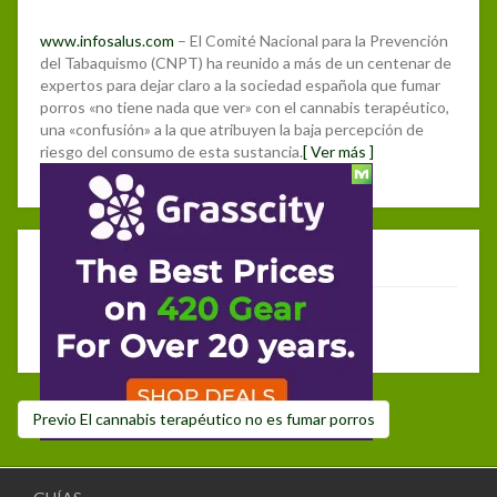
www.infosalus.com
– El Comité Nacional para la Prevención
del Tabaquismo (CNPT) ha reunido a más de un centenar de
expertos para dejar claro a la sociedad española que fumar
porros «no tiene nada que ver» con el cannabis terapéutico,
una «confusión» a la que atribuyen la baja percepción de
riesgo del consumo de esta sustancia.
[ Ver más ]
Posted
14 julio, 2017
on
Deja un comentario
Debes hacer
login
para publicar un comentario.
Navegación
Post
Previo
El cannabis terapéutico no es fumar porros
de
anterior:
entradas