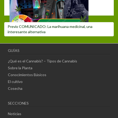
Debes hacer
login
para publicar un comentario.
Navegación
Post
Previo
COMUNICADO: La marihuana medicinal, una
de
anterior:
interesante alternativa
entradas
GUÍAS
¿Qué es el Cannabis? – Tipos de Cannabis
Sobre la Planta
Conocimientos Básicos
El cultivo
Cosecha
SECCIONES
Noticias