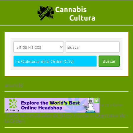
Buscar
anuncio
Inicio
>
Sitios Físicos
>
España
>
Castilla-La Mancha
> Quintanar de la Orden
Todos los resultados de Sitios Físicos in Quintanar de
la Orden