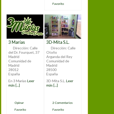
Favorito
3 Marías
3D-Mita S.L.
Dirección:
Calle
Dirección:
Calle
del Dr. Fourquet, 37
Otoño
Madrid
Arganda del Rey
Comunidad de
Comunidad de
Madrid
Madrid
28012
28500
España
España
En 3 Marías
Leer
3D-Mita S.L.
Leer
más [...]
más [...]
Opinar
2 Comentarios
Favorito
Favorito