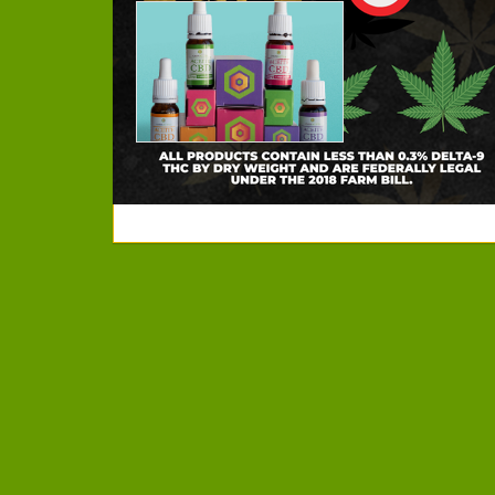
Cannactiva 
Cosmetica N
Cannactiva es una
fruto de el amor po
cáñamo, Cannabis S
antiguas de nuestr
para la humanidad 
gran versatilidad,