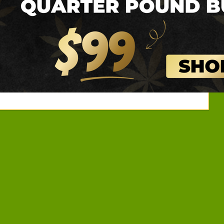
– Aceite de CBD &
atural de Cáñamo
Opinar
 compañía que nace en Barcelona
Favorito
r la naturaleza incomprendida. El
ativa L., es de las plantas más
o planeta y ha sido de gran utilidad
durante la historia. Debido a su
 esta planta presenta
Leer más [...]