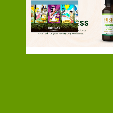
The Bank B
www.thebankbcn.c
se tratase, The B
de tres amigos y 
sabores y olores, a
cannábicas europe
Tras años de inve
más [...]