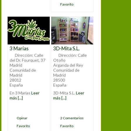
Favorito
3 Marías
3D-Mita S.L.
Dirección:
Calle
Dirección:
Calle
del Dr. Fourquet, 37
Otoño
Madrid
Arganda del Rey
Comunidad de
Comunidad de
Madrid
Madrid
28012
28500
España
España
En 3 Marías
Leer
3D-Mita S.L.
Leer
más [...]
más [...]
Opinar
2 Comentarios
Favorito
Favorito