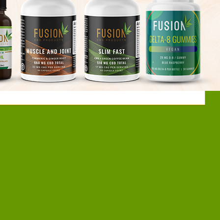
CN
om Como si de semillas genéticas
Opinar
ank BCN nace del cruce de caminos
sus deseos por descubrir nuevos
Favorito
 partir de la mezcla de las cepas
as y también algunas americanas.
stigación y pruebas, The Bank
Leer