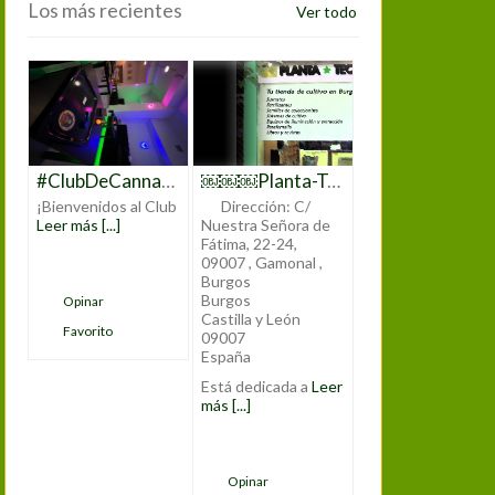
Los más recientes
Ver todo
#ClubDeCannabis #ClubCannabisMadrid #CannabisMadrid #CannabisClub #CannabisCommunity #CannabisLovers #CannabisCulture #CannabisEnMadrid #MarihuanaMadrid #WeedClubMadrid #CannabisEspaña #CannabisClubLife #CannabisExperience #JoinTheClub #CannabisSocialClub #CannabisEvents #CannabisEducation #CannabisNetworking
￼￼￼Planta-Tec Grow Shop
¡Bienvenidos al Club
Dirección:
C/
Leer más [...]
Nuestra Señora de
Fátima, 22-24,
09007 , Gamonal ,
Burgos
Burgos
Opinar
Castilla y León
Favorito
09007
España
Está dedicada a
Leer
más [...]
Opinar