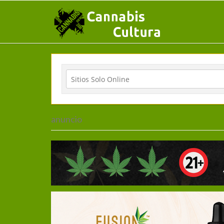
anuncio
Inicio
>
Sitios Solo Online
> thebankbcn
All Sitios Solo Online in 'Thebankbcn'