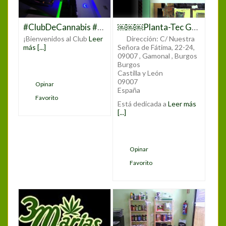
#ClubDeCannabis #ClubCannabisMadrid #CannabisMadrid #CannabisClub #CannabisCommunity #CannabisLovers #CannabisCulture #CannabisEnMadrid #MarihuanaMadrid #WeedClubMadrid #CannabisEspaña #CannabisClubLife #CannabisExperience #JoinTheClub #CannabisSocialClub #CannabisEvents #CannabisEducation #CannabisNetworking
￼￼￼Planta-Tec Grow Shop
¡Bienvenidos al Club
Leer
Dirección:
C/ Nuestra
más [...]
Señora de Fátima, 22-24,
09007 , Gamonal , Burgos
Burgos
Castilla y León
09007
Opinar
España
Favorito
Está dedicada a
Leer más
[...]
Opinar
Favorito