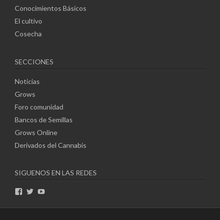
Conocimientos Básicos
El cultivo
Cosecha
SECCIONES
Noticias
Grows
Foro comunidad
Bancos de Semillas
Grows Online
Derivados del Cannabis
SIGUENOS EN LAS REDES
Ver
Ver
Ver
perfil
perfil
perfil
de
de
de
ccultura00
cannabiscultura
CannabisCulturaTv