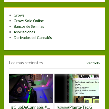
Grows
Grows Solo Online
Bancos de Semillas
Asociaciones
Derivados del Cannabis
Los más recientes
Ver todo
#ClubDeCannabis #ClubCannabisMadrid #CannabisMadrid #CannabisClub #CannabisCommunity #CannabisLovers #CannabisCulture #CannabisEnMadrid #MarihuanaMadrid #WeedClubMadrid #CannabisEspaña #CannabisClubLife #CannabisExperience #JoinTheClub #CannabisSocialClub #CannabisEvents #CannabisEducation #CannabisNetworking
￼￼￼Planta-Tec Grow Shop