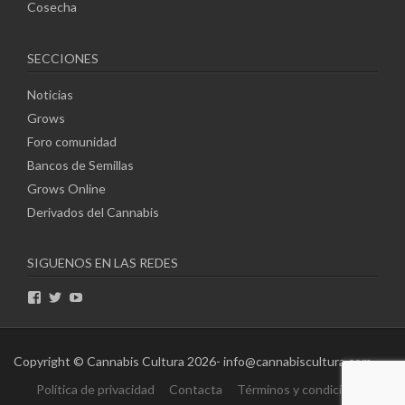
Cosecha
SECCIONES
Noticias
Grows
Foro comunidad
Bancos de Semillas
Grows Online
Derivados del Cannabis
SIGUENOS EN LAS REDES
Ver
Ver
Ver
perfil
perfil
perfil
de
de
de
ccultura00
cannabiscultura
CannabisCulturaTv
en
en
en
Copyright © Cannabis Cultura 2026- info@cannabiscultura.com
Facebook
Twitter
YouTube
Política de privacidad
Contacta
Términos y condiciones