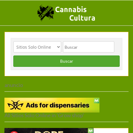
Buscar
anuncio
Inicio
>
Sitios Solo Online
> Grow shop
All Sitios Solo Online in 'Grow shop'