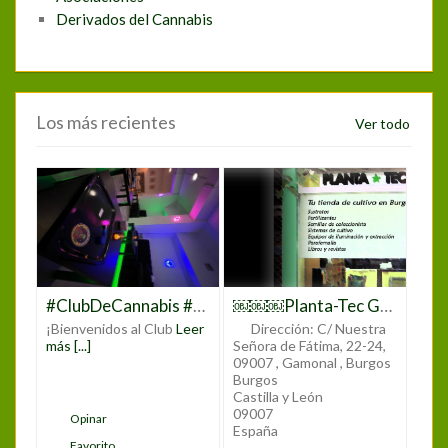
Derivados del Cannabis
Los más recientes
Ver todo
#ClubDeCannabis #ClubCannabisMadrid #CannabisMadrid #CannabisClub #CannabisCommunity #CannabisLovers #CannabisCulture #CannabisEnMadrid #MarihuanaMadrid #WeedClubMadrid #CannabisEspaña #CannabisClubLife #CannabisExperience #JoinTheClub #CannabisSocialClub #CannabisEvents #CannabisEducation #CannabisNetworking
￼￼￼Planta-Tec Grow Shop
¡Bienvenidos al Club
Leer
Dirección:
C/ Nuestra
más [...]
Señora de Fátima, 22-24,
09007 , Gamonal , Burgos
Burgos
Castilla y León
09007
Opinar
España
Favorito