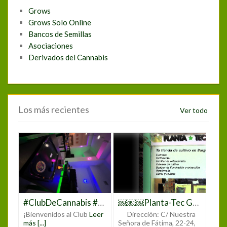
Grows
Grows Solo Online
Bancos de Semillas
Asociaciones
Derivados del Cannabis
Los más recientes
Ver todo
#ClubDeCannabis #ClubCannabisMadrid #CannabisMadrid #CannabisClub #CannabisCommunity #CannabisLovers #CannabisCulture #CannabisEnMadrid #MarihuanaMadrid #WeedClubMadrid #CannabisEspaña #CannabisClubLife #CannabisExperience #JoinTheClub #CannabisSocialClub #CannabisEvents #CannabisEducation #CannabisNetworking
￼￼￼Planta-Tec Grow Shop
¡Bienvenidos al Club
Leer
Dirección:
C/ Nuestra
más [...]
Señora de Fátima, 22-24,