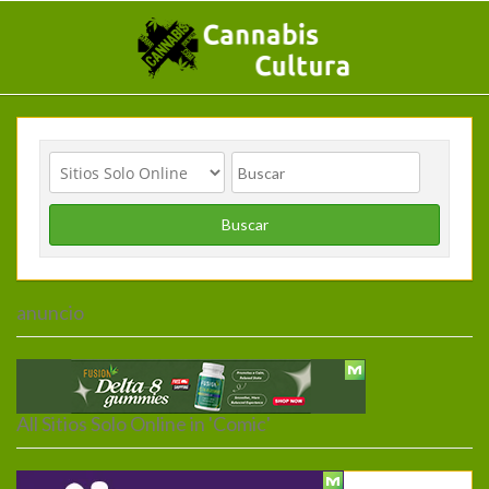
Buscar
anuncio
Inicio
>
Sitios Solo Online
> comic
All Sitios Solo Online in 'Comic'