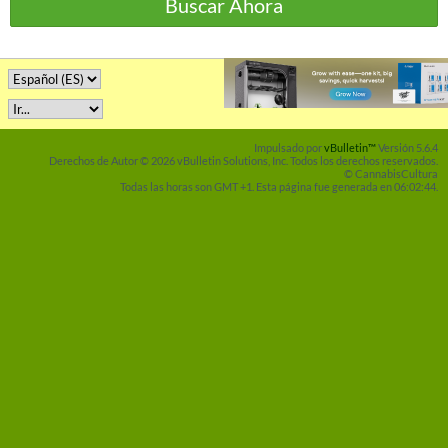
Buscar Ahora
Impulsado por
vBulletin™
Versión 5.6.4
Derechos de Autor © 2026 vBulletin Solutions, Inc. Todos los derechos reservados.
© CannabisCultura
Todas las horas son GMT +1. Esta página fue generada en 06:02:44.