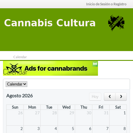
Inicio de Sesión o Registro
Calendar
Calendar
Agosto 2026
Hoy
Sun
Mon
Tue
Wed
Thu
Fri
Sat
26
27
28
29
30
31
1
2
3
4
5
6
7
8