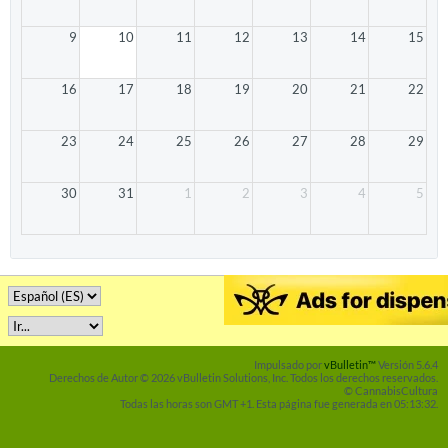
9
10
11
12
13
14
15
16
17
18
19
20
21
22
23
24
25
26
27
28
29
30
31
1
2
3
4
5
Impulsado por
vBulletin™
Versión 5.6.4
Derechos de Autor © 2026 vBulletin Solutions, Inc. Todos los derechos reservados.
© CannabisCultura
Todas las horas son GMT +1. Esta página fue generada en 05:13:32.