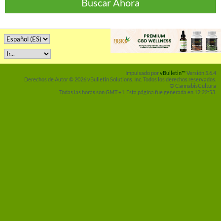
Buscar Ahora
Impulsado por
vBulletin™
Versión 5.6.4
Derechos de Autor © 2026 vBulletin Solutions, Inc. Todos los derechos reservados.
© CannabisCultura
Todas las horas son GMT +1. Esta página fue generada en 12:22:53.