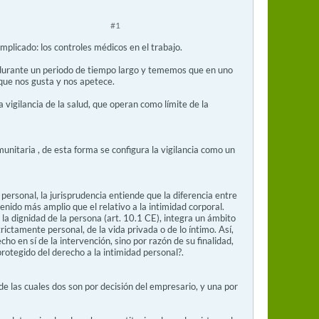
#1
icado: los controles médicos en el trabajo.
durante un periodo de tiempo largo y tememos que en uno
que nos gusta y nos apetece.
 vigilancia de la salud, que operan como límite de la
munitaria , de esta forma se configura la vigilancia como un
ersonal, la jurisprudencia entiende que la diferencia entre
tenido más amplio que el relativo a la intimidad corporal.
 la dignidad de la persona (art. 10.1 CE), integra un ámbito
ictamente personal, de la vida privada o de lo íntimo. Así,
ho en sí de la intervención, sino por razón de su finalidad,
protegido del derecho a la intimidad personal?.
 las cuales dos son por decisión del empresario, y una por