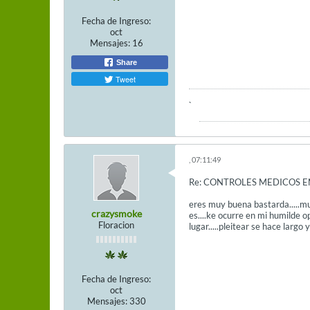
Fecha de Ingreso:
oct
Mensajes:
16
Share
Tweet
`
, 07:11:49
Re: CONTROLES MEDICOS E
eres muy buena bastarda.....muy
crazysmoke
es....ke ocurre en mi humilde o
Floracion
lugar.....pleitear se hace largo
Fecha de Ingreso:
oct
Mensajes:
330