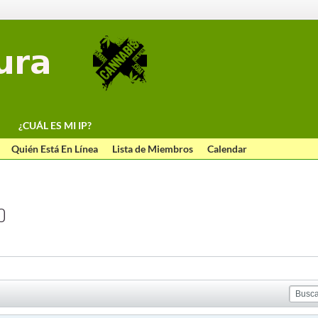
¿CUÁL ES MI IP?
Quién Está En Línea
Lista de Miembros
Calendar
O