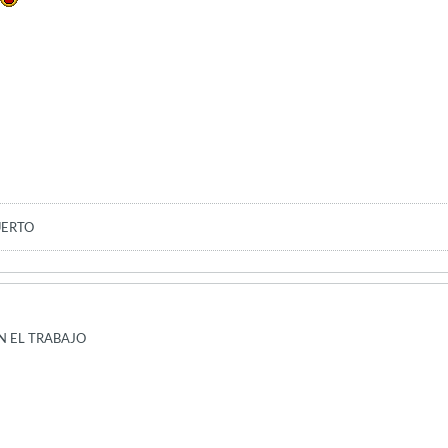
UERTO
N EL TRABAJO