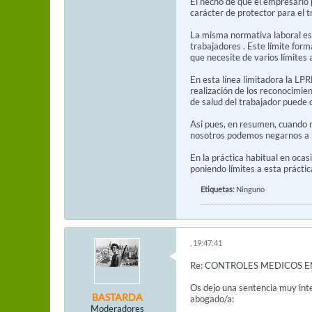
El hecho de que el empresario 
carácter de protector para el t
La misma normativa laboral est
trabajadores . Este límite form
que necesite de varios límites 
En esta línea limitadora la LP
realización de los reconocimien
de salud del trabajador puede 
Asi pues, en resumen, cuando no
nosotros podemos negarnos a 
En la práctica habitual en oca
poniendo límites a esta práctic
Etiquetas:
Ninguno
, 19:47:41
Re: CONTROLES MEDICOS E
Os dejo una sentencia muy inte
BASTARDA
abogado/a:
Moderadores