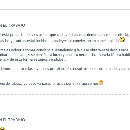
N EL TRABAJO
al está precarizado, y es así porque cada vez hay mas demanda y menos oferta, la 
das las garantias establecidas en las leyes se conviertan en papel mojado
ma es volver a tomar conciencia, asumiendo q la clase obrera está desclasada, q 
onfiar demasiado, y se pensó q la lucha ya no era necesaria, ahora la tónica ha
 era, y de esta forma estamos vendidos...
podemos esperar q las leyes nos protejan, sólo nosotros podemos hacerlo, y para 
leno de rabia.... ya pasó ya pasó... gracias por el karma compi
N EL TRABAJO