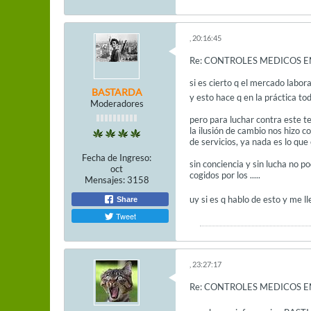
, 20:16:45
Re: CONTROLES MEDICOS E
si es cierto q el mercado labor
BASTARDA
y esto hace q en la práctica to
Moderadores
pero para luchar contra este te
la ilusión de cambio nos hizo c
de servicios, ya nada es lo que
Fecha de Ingreso:
sin conciencia y sin lucha no 
oct
cogidos por los .....
Mensajes:
3158
uy si es q hablo de esto y me l
Share
Tweet
, 23:27:17
Re: CONTROLES MEDICOS E