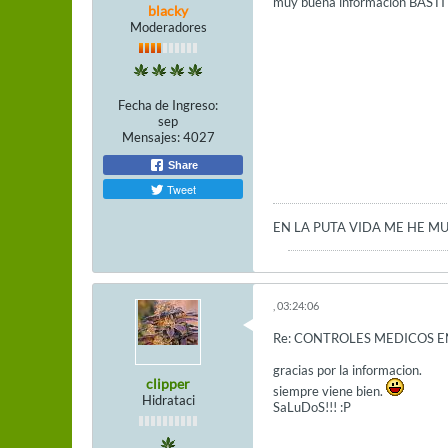
muy buena informacion BASTI
blacky
Moderadores
Fecha de Ingreso:
sep
Mensajes:
4027
Share
Tweet
EN LA PUTA VIDA ME HE M
, 03:24:06
Re: CONTROLES MEDICOS E
gracias por la informacion.
clipper
siempre viene bien.
Hidrataci
SaLuDoS!!! :P