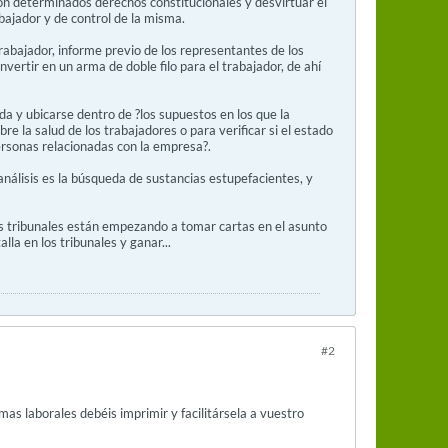
on determinados derechos constitucionales y desvirtuar el
bajador y de control de la misma.
rabajador, informe previo de los representantes de los
vertir en un arma de doble filo para el trabajador, de ahí
da y ubicarse dentro de ?los supuestos en los que la
re la salud de los trabajadores o para verificar si el estado
ersonas relacionadas con la empresa?.
análisis es la búsqueda de sustancias estupefacientes, y
os tribunales están empezando a tomar cartas en el asunto
la en los tribunales y ganar...
#2
as laborales debéis imprimir y facilitársela a vuestro