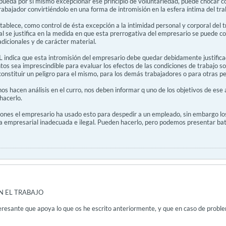
pueda por sí mismo excepcionar ese principio de voluntariedad, puede chocar c
rabajador convirtiéndolo en una forma de intromisión en la esfera íntima del tra
ablece, como control de ésta excepción a la intimidad personal y corporal del t
al se justifica en la medida en que esta prerrogativa del empresario se puede con
adicionales y de carácter material.
RL indica que esta intromisión del empresario debe quedar debidamente justifica
tos sea imprescindible para evaluar los efectos de las condiciones de trabajo sob
constituir un peligro para el mismo, para los demás trabajadores o para otras p
s hacen análisis en el curro, nos deben informar q uno de los objetivos de ese 
hacerlo.
siones el empresario ha usado esto para despedir a un empleado, sin embargo l
a empresarial inadecuada e ilegal. Pueden hacerlo, pero podemos presentar batal
N EL TRABAJO
resante que apoya lo que os he escrito anteriormente, y que en caso de problem