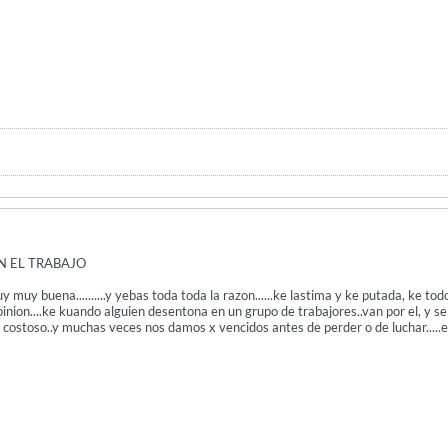
N EL TRABAJO
 muy buena..........y yebas toda toda la razon......ke lastima y ke putada, ke tod
pinion....ke kuando alguien desentona en un grupo de trabajores..van por el, y se 
 y costoso..y muchas veces nos damos x vencidos antes de perder o de luchar.....es 