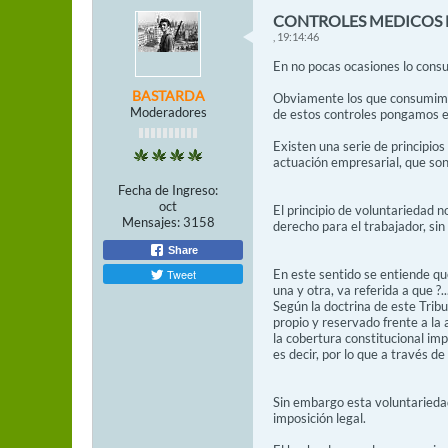
CONTROLES MEDICOS 
, 19:14:46
En no pocas ocasiones lo cons
BASTARDA
Obviamente los que consumimos
Moderadores
de estos controles pongamos e
Existen una serie de principios
actuación empresarial, que son l
Fecha de Ingreso:
oct
El principio de voluntariedad n
Mensajes:
3158
derecho para el trabajador, si
Share
Tweet
En este sentido se entiende qu
una y otra, va referida a que ?
Según la doctrina de este Tribu
propio y reservado frente a la 
la cobertura constitucional imp
es decir, por lo que a través d
Sin embargo esta voluntariedad
imposición legal.