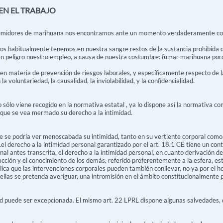
EN EL TRABAJO
umidores de marihuana nos encontramos ante un momento verdaderamente compl
 habitualmente tenemos en nuestra sangre restos de la sustancia prohibida 
n peligro nuestro empleo, a causa de nuestra costumbre: fumar marihuana por
 en materia de prevención de riesgos laborales, y específicamente respecto de la
a voluntariedad, la causalidad, la inviolabilidad, y la confidencialidad.
o sólo viene recogido en la normativa estatal , ya lo dispone así la normativa co
n que se vea mermado su derecho a la intimidad.
e se podría ver menoscabada su intimidad, tanto en su vertiente corporal como p
...el derecho a la intimidad personal garantizado por el art. 18.1 CE tiene un con
nal antes transcrita, el derecho a la intimidad personal, en cuanto derivación de
acción y el conocimiento de los demás, referido preferentemente a la esfera, estr
lica que las intervenciones corporales pueden también conllevar, no ya por el hec
e ellas se pretenda averiguar, una intromisión en el ámbito constitucionalmente 
 puede ser excepcionada. El mismo art. 22 LPRL dispone algunas salvedades, de