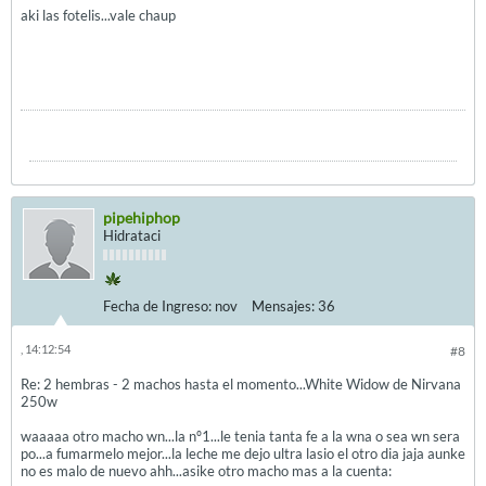
aki las fotelis...vale chaup
pipehiphop
Hidrataci
Fecha de Ingreso:
nov
Mensajes:
36
, 14:12:54
#8
Re: 2 hembras - 2 machos hasta el momento...White Widow de Nirvana
250w
waaaaa otro macho wn...la nº1...le tenia tanta fe a la wna o sea wn sera
po...a fumarmelo mejor...la leche me dejo ultra lasio el otro dia jaja aunke
no es malo de nuevo ahh...asike otro macho mas a la cuenta: