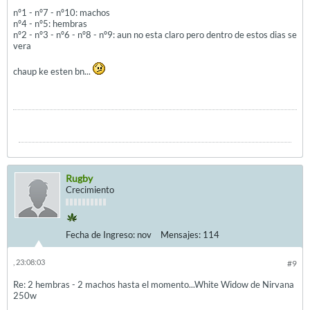
nº1 - nº7 - nº10: machos
nº4 - nº5: hembras
nº2 - nº3 - nº6 - nº8 - nº9: aun no esta claro pero dentro de estos dias se
vera
chaup ke esten bn...
Rugby
Crecimiento
Fecha de Ingreso:
nov
Mensajes:
114
, 23:08:03
#9
Re: 2 hembras - 2 machos hasta el momento...White Widow de Nirvana
250w