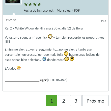
Fecha de Ingreso:
oct
Mensajes:
4909
, 22:05:55
#15
Re: 2 x White Widow de Nirvana 250w...día 12 de flora
Vaya....me suena a mi ese nick
y tambien recuerdo los preparativos
jijijij
En fin me alegra....ver el seguimiento....no me alegra tanto ese
porcentaje horroroso....joer que mala folla
bueno,unas foticos de
esas nenas bien abiertas...
donde estan
SAludos
____________________________sigpic
[COLOR=Red]
1
2
3
Próximo