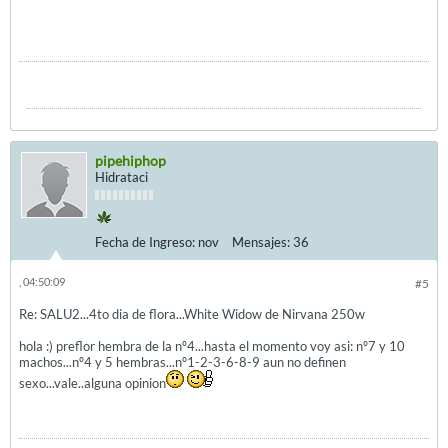
pipehiphop
Hidrataci
Fecha de Ingreso:
nov
Mensajes:
36
, 04:50:09
#5
Re: SALU2...4to dia de flora...White Widow de Nirvana 250w
hola :) preflor hembra de la nº4...hasta el momento voy asi: nº7 y 10
machos...nº4 y 5 hembras...nº1-2-3-6-8-9 aun no definen
sexo...vale..alguna opinion