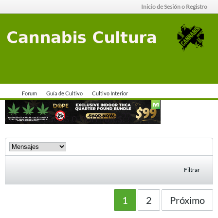
Inicio de Sesión o Registro
Forum
Guía de Cultivo
Cultivo Interior
¿¿feminizadas o normales??
Filtrar
1
2
Próximo