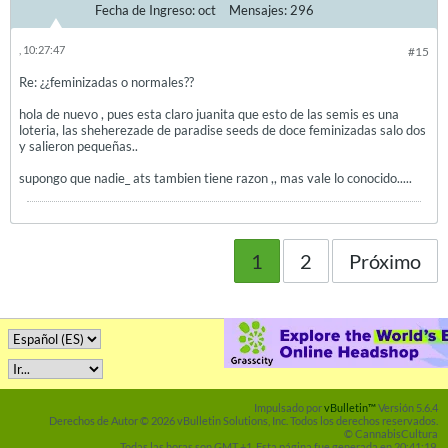
Fecha de Ingreso:
oct
Mensajes:
296
, 10:27:47
#15
Re: ¿¿feminizadas o normales??
hola de nuevo , pues esta claro juanita que esto de las semis es una
loteria, las sheherezade de paradise seeds de doce feminizadas salo dos
y salieron pequeñas..
supongo que nadie_ ats tambien tiene razon ,, mas vale lo conocido.....
1
2
Próximo
Impulsado por
vBulletin™
Versión 5.6.4
Derechos de Autor © 2026 vBulletin Solutions, Inc. Todos los derechos reservados.
© CannabisCultura
Todas las horas son GMT +1. Esta página fue generada en 20:41:19.