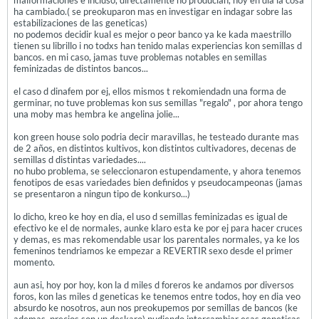
malformaciones e incluso, directamente no producian, hoy en dia la cosa
ha cambiado.( se preokuparon mas en investigar en indagar sobre las
estabilizaciones de las geneticas)
no podemos decidir kual es mejor o peor banco ya ke kada maestrillo
tienen su librillo i no todxs han tenido malas experiencias kon semillas d
bancos. en mi caso, jamas tuve problemas notables en semillas
feminizadas de distintos bancos...
el caso d dinafem por ej, ellos mismos t rekomiendadn una forma de
germinar, no tuve problemas kon sus semillas "regalo" , por ahora tengo
una moby mas hembra ke angelina jolie...
kon green house solo podria decir maravillas, he testeado durante mas
de 2 años, en distintos kultivos, kon distintos cultivadores, decenas de
semillas d distintas variedades....
no hubo problema, se seleccionaron estupendamente, y ahora tenemos
fenotipos de esas variedades bien definidos y pseudocampeonas (jamas
se presentaron a ningun tipo de konkurso...)
lo dicho, kreo ke hoy en dia, el uso d semillas feminizadas es igual de
efectivo ke el de normales, aunke klaro esta ke por ej para hacer cruces
y demas, es mas rekomendable usar los parentales normales, ya ke los
femeninos tendriamos ke empezar a REVERTIR sexo desde el primer
momento.
aun asi, hoy por hoy, kon la d miles d foreros ke andamos por diversos
foros, kon las miles d geneticas ke tenemos entre todos, hoy en dia veo
absurdo ke nosotros, aun nos preokupemos por semillas de bancos (ke