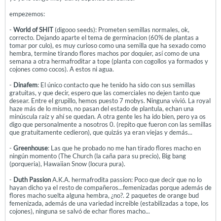
empezemos:
-
World of SHIT
(digooo seeds): Prometen semillas normales, ok,
correcto. Dejando aparte el tema de germinacion (60% de plantas a
tomar por culo), es muy curioso como una semilla que ha sexado como
hembra, termine tirando flores machos por doquier, así como de una
semana a otra hermafroditar a tope (planta con cogollos ya formados y
cojones como cocos). A estos ni agua.
-
Dinafem
: El único contacto que he tenido ha sido con sus semillas
gratuitas, y que decir, espero que las comerciales no dejen tanto que
desear. Entre el grupillo, hemos puesto 7 mobys. Ninguna vivió. La royal
haze más de lo mismo, no pasan del estado de plantula, echan una
minúscula raíz y ahí se quedan. A otra gente les ha ido bien, pero ya os
digo que personalmente a nosotros 0. (repito que fueron con las semillas
que gratuitamente cedieron), que quizás ya eran viejas y demás...
-
Greenhouse
: Las que he probado no me han tirado flores macho en
ningún momento (The Church (la caña para su precio), Big bang
(porqueria), Hawaiian Snow (locura pura).
-
Duth Passion
A.K.A. hermafrodita passion: Poco que decir que no lo
hayan dicho ya el resto de compañeros...femenizadas porque además de
flores macho suelta alguna hembra, ¿no?. 2 paquetes de orange bud
femenizada, además de una variedad increible (estabilizadas a tope, los
cojones), ninguna se salvó de echar flores macho...