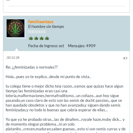
familiaantaya
El hombre sin tiempo
Fecha de Ingreso:
oct
Mensajes:
4909
, 00:52:28
#3
Re: ¿¿feminizadas o normales??
Hola...pues yo te explico...desde mi punto de vista..
tu colega tiene o mejor dicho teia razon...vamos que quizas hace algun
tiempo las feminizadas eran casi una
loteria,malformaciones,hermafroditismo...un coñazo...aun hoy sigue
pasando,un caso claro de esto son las semis de ducht passion...que se
han quedado obsoletos y que no han avanzado,y siguen dando semis
feminizadas,y no todo lo buenas que cabria esperar de ellas...
Yo que ya he probado otras...las de dinafem...royale haze,moby dick... y
de momento ningun problema...ni un solo
platanito...crecen,maduran,saben guenas...esto si son semis curras y de