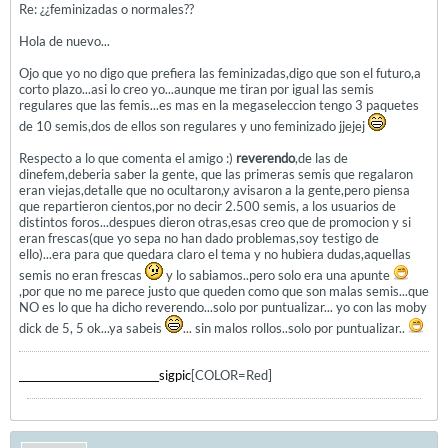
Re: ¿¿feminizadas o normales??
Hola de nuevo...
Ojo que yo no digo que prefiera las feminizadas,digo que son el futuro,a
corto plazo...asi lo creo yo...aunque me tiran por igual las semis
regulares que las femis...es mas en la megaseleccion tengo 3 paquetes
de 10 semis,dos de ellos son regulares y uno feminizado jjejej
Respecto a lo que comenta el amigo :)
reverendo
,de las de
dinefem,deberia saber la gente, que las primeras semis que regalaron
eran viejas,detalle que no ocultaron,y avisaron a la gente,pero piensa
que repartieron cientos,por no decir 2.500 semis, a los usuarios de
distintos foros...despues dieron otras,esas creo que de promocion y si
eran frescas(que yo sepa no han dado problemas,soy testigo de
ello)...era para que quedara claro el tema y no hubiera dudas,aquellas
semis no eran frescas
y lo sabiamos..pero solo era una apunte
,por que no me parece justo que queden como que son malas semis...que
NO es lo que ha dicho reverendo...solo por puntualizar... yo con las moby
dick de 5, 5 ok...ya sabeis
... sin malos rollos..solo por puntualizar..
____________________________sigpic
[COLOR=Red]