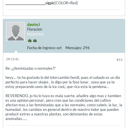
____________________________sigpic
[COLOR=Red]
davinci
Floracion
Fecha de Ingreso:
oct
Mensajes:
296
, 09:13:45
#12
Re: ¿¿feminizadas o normales??
heyy.... te ha gustado lo del intercambio famili, pues el sabado es un dia
perfecto para hacer skejes , lo digo por la fase lunar , osea que ya te
estoy preparando unos de la ice cool,, que rica esta la pendona...
REVERENDO, jo tiu lo tuyo es mala suerte, añadire algo mas y tambien
es una opinion personal , pero creo que las condiciones del cultivo
afectan mas a las feminizadas que a las normales, como sabeis, la luz , la
humedad , los cambios en general dentro de nuestro indor que pueden
producir extres a nuestras plantas, son detonantes de estas
anomalias......