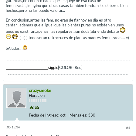
garantias,no conozco nadie que se queje de esa casa de
feminizadas,imagino que otras casas tambien tendran los deberes bien
hechos,pero no las puedo valorar...
En conclusion,antes las fem. no eran de fiar,hoy en dia es otro
cantar...ademas que al igual que las plantas puras no existen,en unos
años no existiran,apenas, las regulares...sin duda(abriendo debate
::) ::) ) todo seran retrocruces de plantas madres feminizadas... ::)
SAludos..
____________________________sigpic
[COLOR=Red]
crazysmoke
Floracion
Fecha de Ingreso:
oct
Mensajes:
330
, 05:15:34
#4