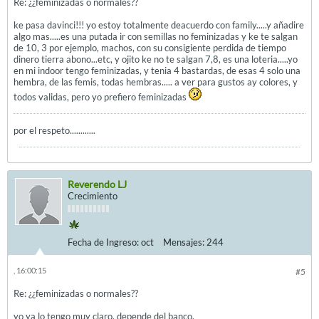
Re: ¿¿feminizadas o normales??
ke pasa davinci!!! yo estoy totalmente deacuerdo con family.....y añadire
algo mas.....es una putada ir con semillas no feminizadas y ke te salgan
de 10, 3 por ejemplo, machos, con su consigiente perdida de tiempo
dinero tierra abono...etc, y ojito ke no te salgan 7,8, es una loteria.....yo
en mi indoor tengo feminizadas, y tenia 4 bastardas, de esas 4 solo una
hembra, de las femis, todas hembras..... a ver para gustos ay colores, y
todos validas, pero yo prefiero feminizadas
por el respeto............
Reverendo LJ
Crecimiento
Fecha de Ingreso:
oct
Mensajes:
244
, 16:00:15
#5
Re: ¿¿feminizadas o normales??
yo ya lo tengo muy claro, depende del banco.