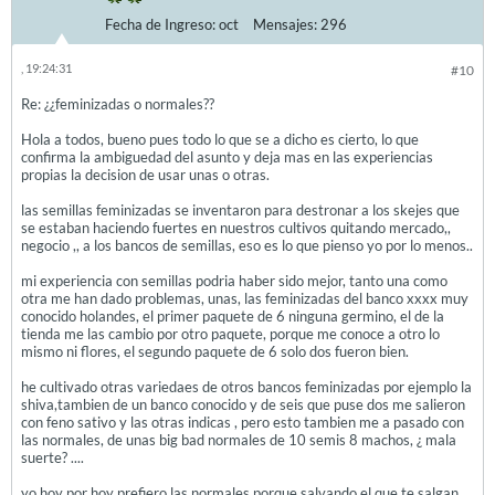
Fecha de Ingreso:
oct
Mensajes:
296
, 19:24:31
#10
Re: ¿¿feminizadas o normales??
Hola a todos, bueno pues todo lo que se a dicho es cierto, lo que
confirma la ambiguedad del asunto y deja mas en las experiencias
propias la decision de usar unas o otras.
las semillas feminizadas se inventaron para destronar a los skejes que
se estaban haciendo fuertes en nuestros cultivos quitando mercado,,
negocio ,, a los bancos de semillas, eso es lo que pienso yo por lo menos..
mi experiencia con semillas podria haber sido mejor, tanto una como
otra me han dado problemas, unas, las feminizadas del banco xxxx muy
conocido holandes, el primer paquete de 6 ninguna germino, el de la
tienda me las cambio por otro paquete, porque me conoce a otro lo
mismo ni flores, el segundo paquete de 6 solo dos fueron bien.
he cultivado otras variedaes de otros bancos feminizadas por ejemplo la
shiva,tambien de un banco conocido y de seis que puse dos me salieron
con feno sativo y las otras indicas , pero esto tambien me a pasado con
las normales, de unas big bad normales de 10 semis 8 machos, ¿ mala
suerte? ....
yo hoy por hoy prefiero las normales porque salvando el que te salgan