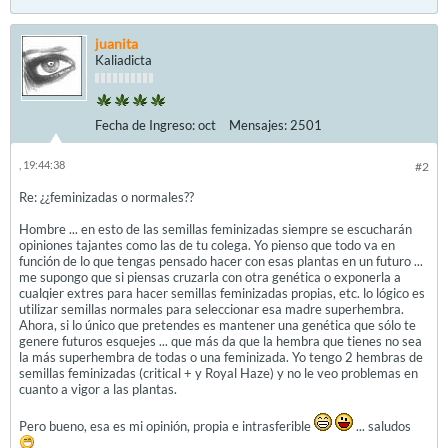
juanita
Kaliadicta
Fecha de Ingreso:
oct
Mensajes:
2501
, 19:44:38
#2
Re: ¿¿feminizadas o normales??
Hombre ... en esto de las semillas feminizadas siempre se escucharán
opiniones tajantes como las de tu colega. Yo pienso que todo va en
función de lo que tengas pensado hacer con esas plantas en un futuro ...
me supongo que si piensas cruzarla con otra genética o exponerla a
cualqier extres para hacer semillas feminizadas propias, etc. lo lógico es
utilizar semillas normales para seleccionar esa madre superhembra.
Ahora, si lo único que pretendes es mantener una genética que sólo te
genere futuros esquejes ... que más da que la hembra que tienes no sea
la más superhembra de todas o una feminizada. Yo tengo 2 hembras de
semillas feminizadas (critical + y Royal Haze) y no le veo problemas en
cuanto a vigor a las plantas.
Pero bueno, esa es mi opinión, propia e intrasferible
... saludos