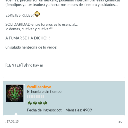
ademas, precios son un deskaro) pudiendo intercambiar esas geneticas
(fenotipos ya testeados) y ahorrarnos meses de siembra y cuidados....
ESKEJES RULES!
SOLIDARIDAD entre foreros es lo esencial...
lo demas, cultivar y cultivar!!!
A FUMAR SE HA DICHO!!!
un saludo hentecilla de lo verde!
[CENTER][B]"no hay m
familiaantaya
El hombre sin tiempo
Fecha de Ingreso:
oct
Mensajes:
4909
, 17:36:15
#7