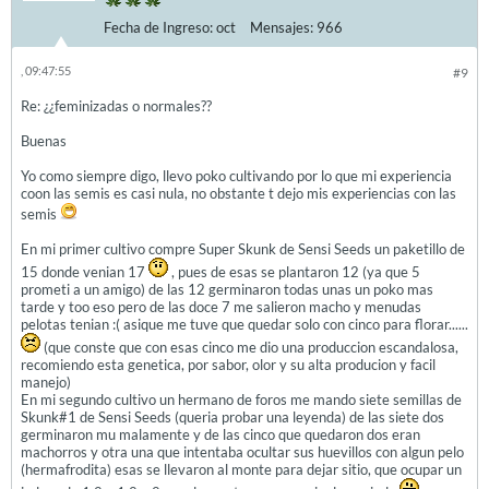
Fecha de Ingreso:
oct
Mensajes:
966
, 09:47:55
#9
Re: ¿¿feminizadas o normales??
Buenas
Yo como siempre digo, llevo poko cultivando por lo que mi experiencia
coon las semis es casi nula, no obstante t dejo mis experiencias con las
semis
En mi primer cultivo compre Super Skunk de Sensi Seeds un paketillo de
15 donde venian 17
, pues de esas se plantaron 12 (ya que 5
prometi a un amigo) de las 12 germinaron todas unas un poko mas
tarde y too eso pero de las doce 7 me salieron macho y menudas
pelotas tenian :( asique me tuve que quedar solo con cinco para florar......
(que conste que con esas cinco me dio una produccion escandalosa,
recomiendo esta genetica, por sabor, olor y su alta producion y facil
manejo)
En mi segundo cultivo un hermano de foros me mando siete semillas de
Skunk#1 de Sensi Seeds (queria probar una leyenda) de las siete dos
germinaron mu malamente y de las cinco que quedaron dos eran
machorros y otra una que intentaba ocultar sus huevillos con algun pelo
(hermafrodita) esas se llevaron al monte para dejar sitio, que ocupar un