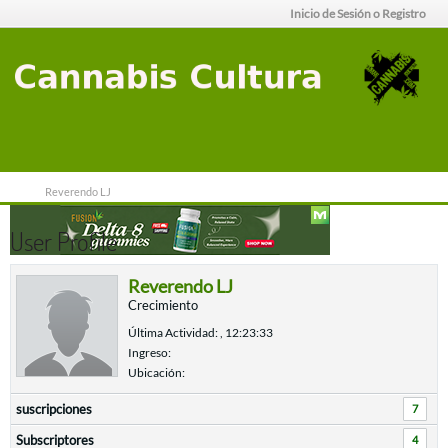
Inicio de Sesión o Registro
Reverendo LJ
User Profile
Reverendo LJ
Crecimiento
Última Actividad: , 12:23:33
Ingreso:
Ubicación:
suscripciones
7
Subscriptores
4