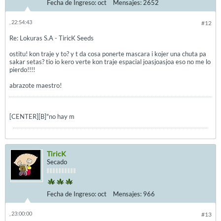
Fecha de Ingreso:
oct
Mensajes:
2652
, 22:54:43
#12
Re: Lokuras S.A - TiricK Seeds
ostitu! kon traje y to? y t da cosa ponerte mascara i kojer una chuta pa
sakar setas? tio io kero verte kon traje espacial joasjoasjoa eso no me lo
pierdo!!!!
abrazote maestro!
[CENTER][B]"no hay m
TiricK
Secado
Fecha de Ingreso:
oct
Mensajes:
966
, 23:00:00
#13