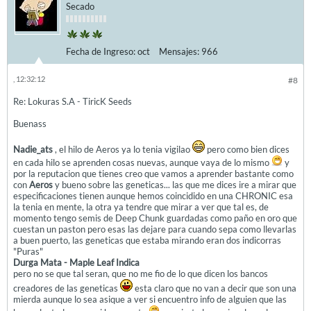
Secado
Fecha de Ingreso:
oct
Mensajes:
966
, 12:32:12
#8
Re: Lokuras S.A - TiricK Seeds
Buenass
Nadie_ats
, el hilo de Aeros ya lo tenia vigilao
pero como bien dices
en cada hilo se aprenden cosas nuevas, aunque vaya de lo mismo
y
por la reputacion que tienes creo que vamos a aprender bastante como
con
Aeros
y bueno sobre las geneticas... las que me dices ire a mirar que
especificaciones tienen aunque hemos coincidido en una CHRONIC esa
la tenia en mente, la otra ya tendre que mirar a ver que tal es, de
momento tengo semis de Deep Chunk guardadas como paño en oro que
cuestan un paston pero esas las dejare para cuando sepa como llevarlas
a buen puerto, las geneticas que estaba mirando eran dos indicorras
"Puras"
Durga Mata - Maple Leaf Indica
pero no se que tal seran, que no me fio de lo que dicen los bancos
creadores de las geneticas
esta claro que no van a decir que son una
mierda aunque lo sea asique a ver si encuentro info de alguien que las