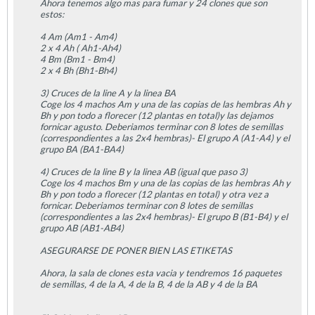
Ahora tenemos algo mas para fumar y 24 clones que son
estos:
4 Am (Am1 - Am4)
2 x 4 Ah ( Ah1-Ah4)
4 Bm (Bm1 - Bm4)
2 x 4 Bh (Bh1-Bh4)
3) Cruces de la line A y la linea BA
Coge los 4 machos Am y una de las copias de las hembras Ah y
Bh y pon todo a florecer (12 plantas en total)y las dejamos
fornicar agusto. Deberiamos terminar con 8 lotes de semillas
(correspondientes a las 2x4 hembras)- El grupo A (A1-A4) y el
grupo BA (BA1-BA4)
4) Cruces de la line B y la linea AB (igual que paso 3)
Coge los 4 machos Bm y una de las copias de las hembras Ah y
Bh y pon todo a florecer (12 plantas en total) y otra vez a
fornicar. Deberiamos terminar con 8 lotes de semillas
(correspondientes a las 2x4 hembras)- El grupo B (B1-B4) y el
grupo AB (AB1-AB4)
ASEGURARSE DE PONER BIEN LAS ETIKETAS
Ahora, la sala de clones esta vacia y tendremos 16 paquetes
de semillas, 4 de la A, 4 de la B, 4 de la AB y 4 de la BA