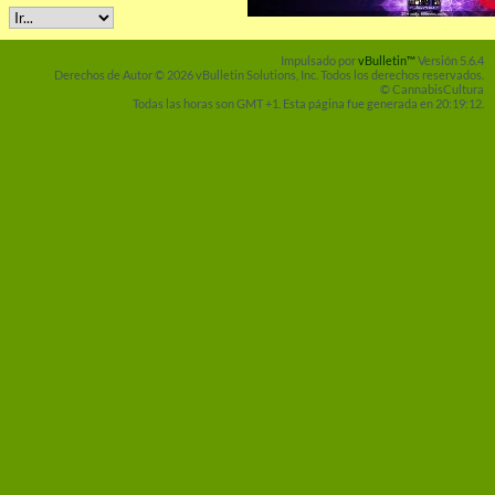
Impulsado por
vBulletin™
Versión 5.6.4
Derechos de Autor © 2026 vBulletin Solutions, Inc. Todos los derechos reservados.
© CannabisCultura
Todas las horas son GMT +1. Esta página fue generada en 20:19:12.