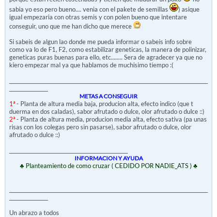
sabia yo eso pero bueno.... venia con el pakete de semillas
) asique
igual empezaria con otras semis y con polen bueno que intentare
conseguir, uno que me han dicho que merece
Si sabeis de algun lao donde me pueda informar o sabeis info sobre
como va lo de F1, F2, como estabilizar geneticas, la manera de polinizar,
geneticas puras buenas para ello, etc........ Sera de agradecer ya que no
kiero empezar mal ya que hablamos de muchisimo tiempo :(
__________________________________________________________________________________
________________
METAS A CONSEGUIR
1ª
- Planta de altura media baja, producion alta, efecto indico (que t
duerma en dos caladas), sabor afrutado o dulce, olor afrutado o dulce ::)
2ª
- Planta de altura media, producion media alta, efecto sativa (pa unas
risas con los colegas pero sin pasarse), sabor afrutado o dulce, olor
afrutado o dulce ::)
_________________________________________________
INFORMACION Y AYUDA
♣ Planteamiento de como cruzar ( CEDIDO POR NADIE_ATS ) ♣
__________________________________________________________________________________
________________
Un abrazo a todos