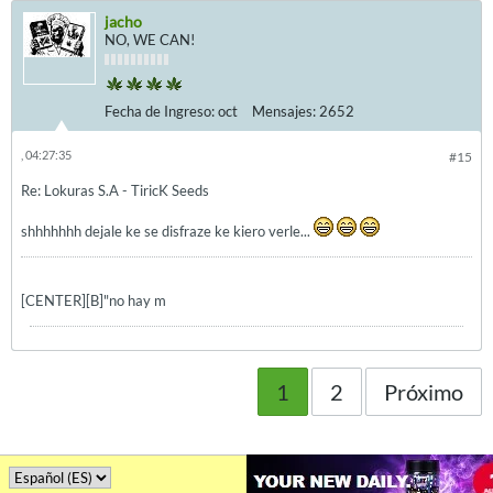
jacho
NO, WE CAN!
Fecha de Ingreso:
oct
Mensajes:
2652
, 04:27:35
#15
Re: Lokuras S.A - TiricK Seeds
shhhhhhh dejale ke se disfraze ke kiero verle...
[CENTER][B]"no hay m
1
2
Próximo