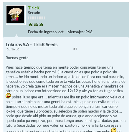
TiricK
Secado
Fecha de Ingreso:
oct
Mensajes:
966
Lokuras S.A - TiricK Seeds
#1
, 10:16:36
Buenas gente
Pues hace tiempo que tenia en mente poder conseguir tener una
genetica estable hecha por mi ::) la cuestion es que poko a poko sin
kerer.... he ido montando un indoor aparte del de flora normal para ello,
la cuestion es que como todo en esta vida las cosas tienen una forma de
hacerse, yo creia que era meter machos de una genetica y hembras de
otra en un indoor con fotoperiodo de 12/12 y ale ya tenias tu genetica
pobre iluso que era.... mientras me iba un poko informando veia que
no es tan simple hacer una genetica estable, que se necesita mucho
tiempo y que no es meter todo ahi a que se pongan a fornicar como
lok@s, que tiene su proceso, su selecion de polen macho y la de dios....
porlo que desde aki pido un poko de ayuda, que ando acojonao y ya
queda poko pa empezar, por ahora tengo unas semis guardadas para un
futuro (guardadas por que valen un paston y no kiero liarla con esas y
porque estan recien cosechadas y tienen que madurar un poko
no