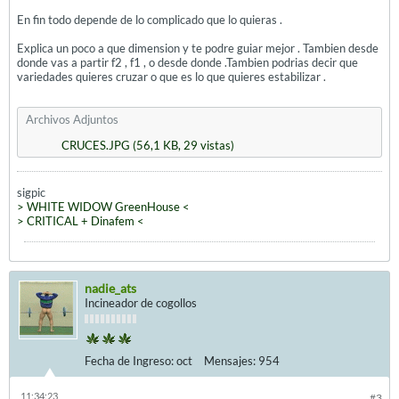
En fin todo depende de lo complicado que lo quieras .
Explica un poco a que dimension y te podre guiar mejor . Tambien desde
donde vas a partir f2 , f1 , o desde donde .Tambien podrias decir que
variedades quieres cruzar o que es lo que quieres estabilizar .
Archivos Adjuntos
CRUCES.JPG
(56,1 KB, 29 vistas)
sigpic
> WHITE WIDOW GreenHouse <
> CRITICAL + Dinafem <
nadie_ats
Incineador de cogollos
Fecha de Ingreso:
oct
Mensajes:
954
, 11:34:23
#3