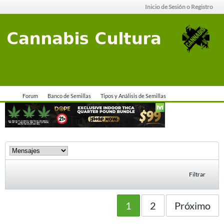
Inicio de Sesión o Registro
Forum
Banco de Semillas
Tipos y Análisis de Semillas
Lokuras S.A - TiricK Seeds
Filtrar
1
2
Próximo