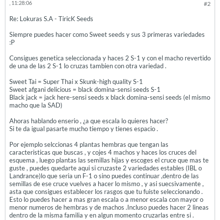
, 11:28:06
#2
Re: Lokuras S.A - TiricK Seeds
Siempre puedes hacer como Sweet seeds y sus 3 primeras variedades
:P
Consigues genetica seleccionada y haces 2 S-1 y con el macho revertido
de una de las 2 S-1 lo cruzas tambien con otra variedad .
Sweet Tai = Super Thai x Skunk-high quality S-1
Sweet afgani delicious = black domina-sensi seeds S-1
Black jack = jack here-sensi seeds x black domina-sensi seeds (el mismo
macho que la SAD)
Ahoras hablando enserio , ¿a que escala lo quieres hacer?
Si te da igual pasarte mucho tiempo y tienes espacio .
Por ejemplo selccionas 4 plantas hembras que tengan las
caracteristicas que buscas , y cojes 4 machos y haces los cruces del
esquema , luego plantas las semillas hijas y escoges el cruce que mas te
guste , puedes quedarte aqui si cruzaste 2 variedades estables (IBL o
Landrance)lo que seria un F-1 o sino puedes continuar ,dentro de las
semillas de ese cruce vuelves a hacer lo mismo , y asi suecsivamente ,
asta que consigues establecer los rasgos que tu fuiste seleccionando .
Esto lo puedes hacer a mas gran escala o a menor escala con mayor o
menor numeros de hembras y de machos .Incluso puedes hacer 2 lineas
dentro de la misma familia y en algun momento cruzarlas entre si .