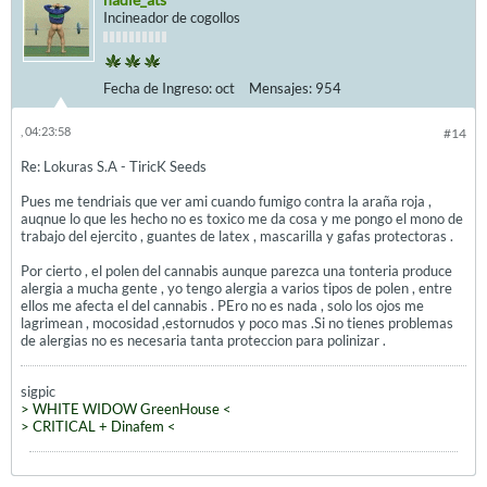
Incineador de cogollos
Fecha de Ingreso:
oct
Mensajes:
954
, 04:23:58
#14
Re: Lokuras S.A - TiricK Seeds
Pues me tendriais que ver ami cuando fumigo contra la araña roja ,
auqnue lo que les hecho no es toxico me da cosa y me pongo el mono de
trabajo del ejercito , guantes de latex , mascarilla y gafas protectoras .
Por cierto , el polen del cannabis aunque parezca una tonteria produce
alergia a mucha gente , yo tengo alergia a varios tipos de polen , entre
ellos me afecta el del cannabis . PEro no es nada , solo los ojos me
lagrimean , mocosidad ,estornudos y poco mas .Si no tienes problemas
de alergias no es necesaria tanta proteccion para polinizar .
sigpic
> WHITE WIDOW GreenHouse <
> CRITICAL + Dinafem <