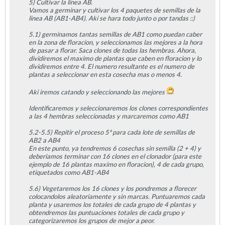
5) Cultivar la linea AB.
Vamos a germinar y cultivar los 4 paquetes de semillas de la
linea AB (AB1-AB4). Aki se hara todo junto o por tandas ::)
5.1) germinamos tantas semillas de AB1 como puedan caber
en la zona de floracion, y seleccionamos las mejores a la hora
de pasar a florar. Saca clones de todas las hembras. Ahora,
dividiremos el maximo de plantas que caben en floracion y lo
dividiremos entre 4. El numero resultante es el numero de
plantas a seleccionar en esta cosecha mas o menos 4.
Aki iremos catando y seleccionando las mejores
Identificaremos y seleccionaremos los clones correspondientes
a las 4 hembras seleccionadas y marcaremos como AB1
5.2-5.5) Repitir el proceso 5ª para cada lote de semillas de
AB2 a AB4
En este punto, ya tendremos 6 cosechas sin semilla (2 + 4) y
deberiamos terminar con 16 clones en el clonador (para este
ejemplo de 16 plantas maximo en floracion), 4 de cada grupo,
etiquetados como AB1-AB4
5.6) Vegetaremos los 16 clones y los pondremos a florecer
colocandolos aleatoriamente y sin marcas. Puntuaremos cada
planta y usaremos los totales de cada grupo de 4 plantas y
obtendremos las puntuaciones totales de cada grupo y
categorizaremos los grupos de mejor a peor.