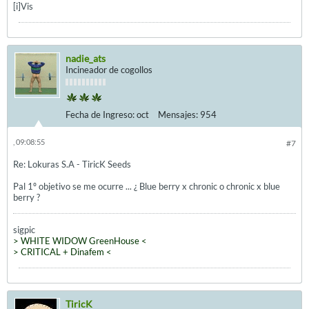
[i]Vis
nadie_ats
Incineador de cogollos
Fecha de Ingreso:
oct
Mensajes:
954
, 09:08:55
#7
Re: Lokuras S.A - TiricK Seeds
Pal 1º objetivo se me ocurre ... ¿ Blue berry x chronic o chronic x blue
berry ?
sigpic
> WHITE WIDOW GreenHouse <
> CRITICAL + Dinafem <
TiricK