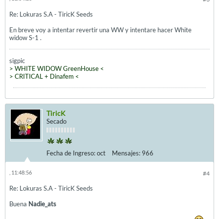
Re: Lokuras S.A - TiricK Seeds
En breve voy a intentar revertir una WW y intentare hacer White
widow S-1 .
sigpic
> WHITE WIDOW GreenHouse <
> CRITICAL + Dinafem <
TiricK
Secado
Fecha de Ingreso:
oct
Mensajes:
966
, 11:48:56
#4
Re: Lokuras S.A - TiricK Seeds
Buena
Nadie_ats