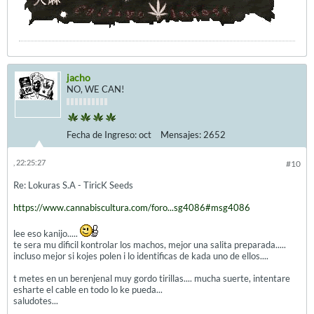
jacho
NO, WE CAN!
Fecha de Ingreso:
oct
Mensajes:
2652
, 22:25:27
#10
Re: Lokuras S.A - TiricK Seeds
https://www.cannabiscultura.com/foro...sg4086#msg4086
lee eso kanijo.....
te sera mu dificil kontrolar los machos, mejor una salita preparada.....
incluso mejor si kojes polen i lo identificas de kada uno de ellos....
t metes en un berenjenal muy gordo tirillas.... mucha suerte, intentare
esharte el cable en todo lo ke pueda...
saludotes...