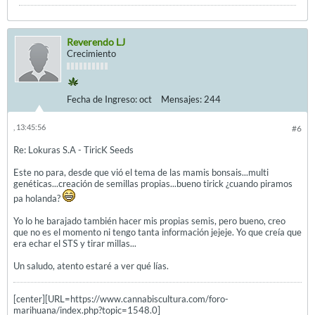
Reverendo LJ
Crecimiento
Fecha de Ingreso:
oct
Mensajes:
244
, 13:45:56
#6
Re: Lokuras S.A - TiricK Seeds
Este no para, desde que vió el tema de las mamis bonsais...multi
genéticas...creación de semillas propias...bueno tirick ¿cuando piramos
pa holanda?
Yo lo he barajado también hacer mis propias semis, pero bueno, creo
que no es el momento ni tengo tanta información jejeje. Yo que creía que
era echar el STS y tirar millas...
Un saludo, atento estaré a ver qué lías.
[center][URL=https://www.cannabiscultura.com/foro-
marihuana/index.php?topic=1548.0]