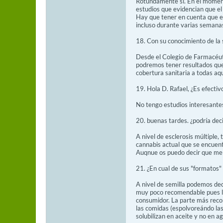
Rotundamente sí. En el momen
estudios que evidencian que el 
Hay que tener en cuenta que el
incluso durante varias semana
18. Con su conocimiento de la 
Desde el Colegio de Farmacéuti
podremos tener resultados que 
cobertura sanitaria a todas a
19. Hola D. Rafael, ¿Es efecti
No tengo estudios interesantes 
20. buenas tardes. ¿podría deci
A nivel de esclerosis múltiple
cannabis actual que se encuent
Auqnue os puedo decir que me 
21. ¿En cual de sus "formatos" 
A nivel de semilla podemos deci
muy poco recomendable pues la
consumidor. La parte más recom
las comidas (espolvoreándo las 
solubilizan en aceite y no en 