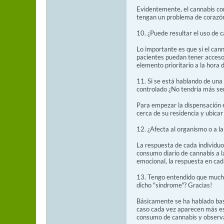
Evidentemente, el cannabis co
tengan un problema de corazón
10. ¿Puede resultar el uso de 
Lo importante es que si el can
pacientes puedan tener acceso 
elemento prioritario a la hora d
11. Si se está hablando de una
controlado ¿No tendría más sen
Para empezar la dispensación 
cerca de su residencia y ubica
12. ¿Afecta al organismo o a la
La respuesta de cada individuo 
consumo diario de cannabis a l
emocional, la respuesta en cada
13. Tengo entendido que muchos
dicho "sindrome"? Gracias!
Básicamente se ha hablado bast
caso cada vez aparecen más est
consumo de cannabis y observar