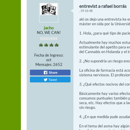
entrevist a rafael borrás
, 19:16:48
aki os dejo una entrevista ke e
máster en sida por la Universid
jacho
NO, WE CAN!
1. Hola, ¿para qué tipo de pac
Actualmente hay muchos estudio
estimulante del apetito para en
del Cannabis en Holanda y el i
Fecha de Ingreso:
oct
2. ¿No supondría un riesgo eno
Mensajes:
2652
La oficina de farmacia está ac
Share
sistema nerviosos. El profesion
Tweet
3. ¿Qué efectos nocivos del c
Básicamente hay varios efecto
consumos puntuales también pue
seca, etc. Hay efectos que a l
sin riesgo.
4. ¿En que medida pude ayudar
En el tema del asma hay algún 