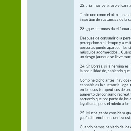
22. ¿ Es mas peligroso el canna
Tanto uno como el otro son ex
ingestión de sustancias de la c
23. ¿que sintomas da el fumar
Después de consumirlo la pers
percepción: n el tiempo y a es
personas puede aparecer los sí
músculos adormecidos... Cuand
un riesgo (aunque se lleve mu
24. Sr. Borrás, si la heroina e
la posibilidad de, sabiendo que
Como he dicho antes, hay dos e
cannabis es la sustancia ilega
en los usos terapéuticos de un
aumento del consumo recreativo
recuerdo que por parte de los 
legalizada, pues el miedo a los
25. Mucha gente considera que
¿qué diferencias encuentra ust
Cuando hemos hablado de los ep