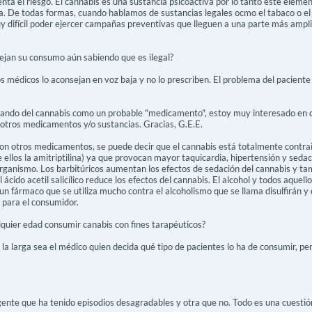
ta el riesgo. El cannabis es una sustancia psicoactiva por lo tanto este elemen
a. De todas formas, cuando hablamos de sustancias legales ocmo el tabaco o el 
y difícil poder ejercer campañas preventivas que lleguen a una parte más ampl
jan su consumo aún sabiendo que es ilegal?
médicos lo aconsejan en voz baja y no lo prescriben. El problema del paciente ra
ando del cannabis como un probable "medicamento", estoy muy interesado en con
 otros medicamentos y/o sustancias. Gracias, G.E.E.
con otros medicamentos, se puede decir que el cannabis está totalmente contra
re ellos la amitriptilina) ya que provocan mayor taquicardia, hipertensión y sedac
anismo. Los barbitúricos aumentan los efectos de sedación del cannabis y tam
ácido acetil salicílico reduce los efectos del cannabis. El alcohol y todos aquel
un fármaco que se utiliza mucho contra el alcoholismo que se llama disulfirán 
para el consumidor.
lquier edad consumir canabis con fines tarapéuticos?
 la larga sea el médico quien decida qué tipo de pacientes lo ha de consumir, p
nte que ha tenido episodios desagradables y otra que no. Todo es una cuestión