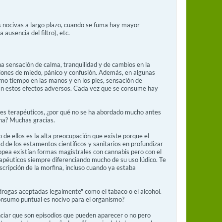
 nocivas a largo plazo, cuando se fuma hay mayor
ausencia del filtro), etc.
 sensación de calma, tranquilidad y de cambios en la
iones de miedo, pánico y confusión. Además, en algunas
smo tiempo en las manos y en los pies, sensación de
an estos efectos adversos. Cada vez que se consume hay
 fies terapéuticos, ¿por qué no se ha abordado mucho antes
cina? Muchas gracias.
de ellos es la alta preocupación que existe porque el
 de los estamentos científicos y sanitarios en profundizar
opea existían formas magistrales con cannabis pero con el
rapéuticos siempre diferenciando mucho de su uso lúdico. Te
cripción de la morfina, incluso cuando ya estaba
rogas aceptadas legalmente" como el tabaco o el alcohol.
consumo puntual es nocivo para el organismo?
nciar que son episodios que pueden aparecer o no pero