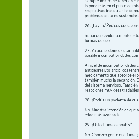
siempre hemos de tener en cuen
lo pone más en el punto de mir
respectivas industrias hace mu
problemas de tales sustancias.
26. ¿hay mŽŽedicos que aconse
Sí, aunque evidentemente estos 
formas de uso.
27. Ya que podemos estar habl
posible incompatibilidades con
A nivel de incompatibilidades 
antidepresivos tricíclicos (ent
medicamento que absorbe el org
también mucho la sedanción. El 
del sistema nervioso. También 
reacciones muy desagradables 
28. ¿Podria un paciente de cua
No. Nuestra intención es que a
edad más avanzada.
29. ¿Usted fuma cannabis?
No. Conozco gente que fuma, ge