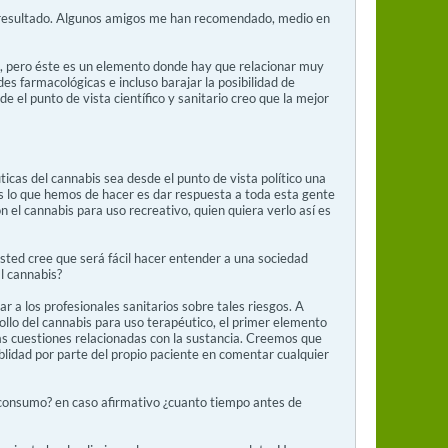
in resultado. Algunos amigos me han recomendado, medio en
, pero éste es un elemento donde hay que relacionar muy
des farmacológicas e incluso barajar la posibilidad de
e el punto de vista científico y sanitario creo que la mejor
icas del cannabis sea desde el punto de vista político una
ios lo que hemos de hacer es dar respuesta a toda esta gente
 el cannabis para uso recreativo, quien quiera verlo así es
sted cree que será fácil hacer entender a una sociedad
l cannabis?
r a los profesionales sanitarios sobre tales riesgos. A
ollo del cannabis para uso terapéutico, el primer elemento
las cuestiones relacionadas con la sustancia. Creemos que
lidad por parte del propio paciente en comentar cualquier
 consumo? en caso afirmativo ¿cuanto tiempo antes de