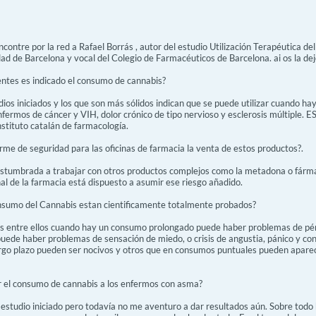
ncontre por la red a Rafael Borrás , autor del estudio Utilización Terapéutica de
ad de Barcelona y vocal del Colegio de Farmacéuticos de Barcelona. ai os la dejo,
ientes es indicado el consumo de cannabis?
s iniciados y los que son más sólidos indican que se puede utilizar cuando ha
fermos de cáncer y VIH, dolor crónico de tipo nervioso y esclerosis múltiple. E
nstituto catalán de farmacología.
rme de seguridad para las oficinas de farmacia la venta de estos productos?.
ostumbrada a trabajar con otros productos complejos como la metadona o fármac
al de la farmacia está dispuesto a asumir ese riesgo añadido.
onsumo del Cannabis estan cientificamente totalmente probados?
s entre ellos cuando hay un consumo prolongado puede haber problemas de pé
de haber problemas de sensación de miedo, o crisis de angustia, pánico y confu
argo plazo pueden ser nocivos y otros que en consumos puntuales pueden aparec
 el consumo de cannabis a los enfermos con asma?
estudio iniciado pero todavía no me aventuro a dar resultados aún. Sobre todo