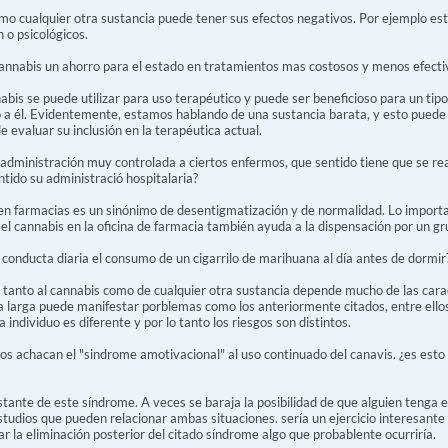
mo cualquier otra sustancia puede tener sus efectos negativos. Por ejemplo es
 o psicológicos.
cannabis un ahorro para el estado en tratamientos mas costosos y menos efecti
nabis se puede utilizar para uso terapéutico y puede ser beneficioso para un tip
a él. Evidentemente, estamos hablando de una sustancia barata, y esto puede 
e evaluar su inclusión en la terapéutica actual.
 administración muy controlada a ciertos enfermos, que sentido tiene que se re
tido su administració hospitalaria?
en farmacias es un sinónimo de desentigmatización y de normalidad. Lo import
r el cannabis en la oficina de farmacia también ayuda a la dispensación por un 
 conducta diaria el consumo de un cigarrilo de marihuana al día antes de dormir
tanto al cannabis como de cualquier otra sustancia depende mucho de las caracte
a larga puede manifestar porblemas como los anteriormente citados, entre ello
 individuo es diferente y por lo tanto los riesgos son distintos.
 achacan el "sindrome amotivacional" al uso continuado del canavis. ¿es esto c
ante de este síndrome. A veces se baraja la posibilidad de que alguien tenga 
udios que pueden relacionar ambas situaciones. sería un ejercicio interesante 
 la eliminación posterior del citado síndrome algo que probablente ocurriría.