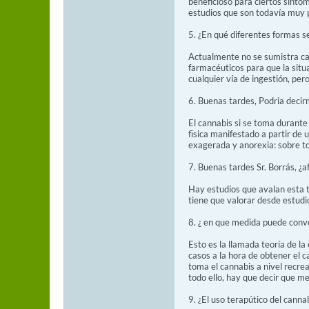
beneficioso para ciertos sínto
estudios que son todavía muy 
5. ¿En qué diferentes formas s
Actualmente no se sumistra can
farmacéuticos para que la situ
cualquier vía de ingestión, pe
6. Buenas tardes, Podria decir
El cannabis si se toma durant
fïsica manifestado a partir de
exagerada y anorexia: sobre to
7. Buenas tardes Sr. Borrás, ¿a
Hay estudios que avalan esta t
tiene que valorar desde estudio
8. ¿ en que medida puede conv
Esto es la llamada teoría de la
casos a la hora de obtener el 
toma el cannabis a nivel recre
todo ello, hay que decir que 
9. ¿El uso terapútico del cann