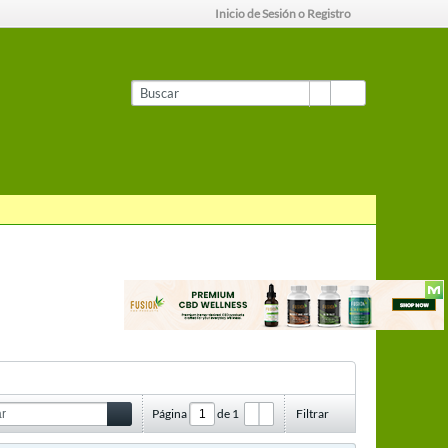
Inicio de Sesión o Registro
Página
de
1
Filtrar