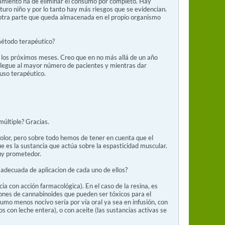
miento ha de eliminar el consumo por completo. Hay
uturo niño y por lo tanto hay más riesgos que se evidencian.
 otra parte que queda almacenada en el propio organismo
método terapéutico?
n los próximos meses. Creo que en no más allá de un año
 llegue al mayor número de pacientes y mientras dar
uso terapéutico.
múltiple? Gracias.
dolor, pero sobre todo hemos de tener en cuenta que el
 es la sustancia que actúa sobre la espasticidad muscular.
uy prometedor.
s adecuada de aplicacion de cada uno de ellos?
ia con acción farmacológica). En el caso de la resina, es
nes de cannabinoides que pueden ser tóxicos para el
umo menos nocivo sería por vía oral ya sea en infusión, con
s con leche entera), o con aceite (las sustancias activas se