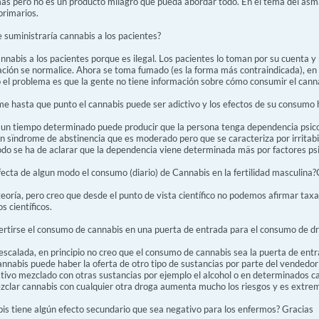
mas pero no es un producto milagro que pueda abordar todo. En el tema del asma
primarios.
e suministraría cannabis a los pacientes?
nabis a los pacientes porque es ilegal. Los pacientes lo toman por su cuenta y 
ación se normalice. Ahora se toma fumado (es la forma más contraindicada), en in
ro el problema es que la gente no tiene información sobre cómo consumir el cann
me hasta que punto el cannabis puede ser adictivo y los efectos de su consumo h
e un tiempo determinado puede producir que la persona tenga dependencia psico
 un sïndrome de abstinencia que es moderado pero que se caracteriza por irritabi
do se ha de aclarar que la dependencia viene determinada mäs por factores psic
fecta de algun modo el consumo (diario) de Cannabis en la fertilidad masculina?
eoría, pero creo que desde el punto de vista científico no podemos afirmar taxa
s científicos.
ertirse el consumo de cannabis en una puerta de entrada para el consumo de d
 escalada, en principio no creo que el consumo de cannabis sea la puerta de ent
cannabis puede haber la oferta de otro tipo de sustancias por parte del vended
ativo mezclado con otras sustancias por ejemplo el alcohol o en determinados c
mezclar cannabis con cualquier otra droga aumenta mucho los riesgos y es extr
abis tiene algún efecto secundario que sea negativo para los enfermos? Gracias