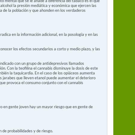
to mental que se le añade a diferencia del tabaco es el que
alcohol la presión mediática y económica que ejercen las
ia de la población y que ahonden en los verdaderos
dica en la información adicional, en la posología y en las
ocer los efectos secundarios a corto y medio plazo, y las
indicado con un grupo de antidepresivos llamados
ión. Con la teofilina el cannabis disminuye la dosis de este
bién la taquicardia. En el caso de los opiáceos aumenta
los jarabes que lleven etanol puede aumentar el deterioro
y que provoca el consumo conjunto con el cannabis
ero en gente joven hay un mayor riesgo que en gente de
 de probabilidades y de riesgo.