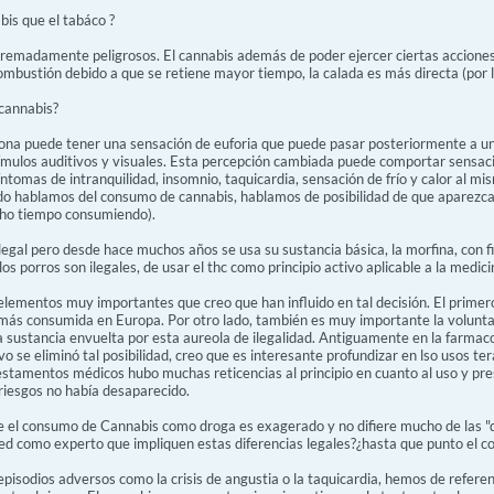
bis que el tabáco ?
tremadamente peligrosos. El cannabis además de poder ejercer ciertas acciones
ombustión debido a que se retiene mayor tiempo, la calada es más directa (por la 
 cannabis?
ona puede tener una sensación de euforia que puede pasar posteriormente a una
tímulos auditivos y visuales. Esta percepción cambiada puede comportar sensac
ntomas de intranquilidad, insomnio, taquicardia, sensación de frío y calor al mi
o hablamos del consumo de cannabis, hablamos de posibilidad de que aparezc
cho tiempo consumiendo).
s ilegal pero desde hace muchos años se usa su sustancia básica, la morfina, con
 los porros son ilegales, de usar el thc como principio activo aplicable a la medi
lementos muy importantes que creo que han influido en tal decisión. El primero 
l más consumida en Europa. Por otro lado, también es muy importante la voluntad
a sustancia envuelta por esta aureola de ilegalidad. Antiguamente en la farmac
 se eliminó tal posibilidad, creo que es interesante profundizar en lso usos te
estamentos médicos hubo muchas reticencias al principio en cuanto al uso y pres
 riesgos no había desaparecido.
 el consumo de Cannabis como droga es exagerado y no difiere mucho de las "d
ed como experto que impliquen estas diferencias legales?¿hasta que punto el 
isodios adversos como la crisis de angustia o la taquicardia, hemos de refere