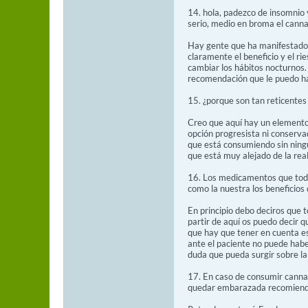
14. hola, padezco de insomnio
serio, medio en broma el canna
Hay gente que ha manifestado 
claramente el beneficio y el ri
cambiar los hábitos nocturnos. 
recomendación que le puedo ha
15. ¿porque son tan reticentes 
Creo que aquí hay un elemento 
opción progresista ni conserva
que está consumiendo sin ningún
que está muy alejado de la real
16. Los medicamentos que todos
como la nuestra los beneficios
En principio debo deciros que t
partir de aquí os puedo decir 
que hay que tener en cuenta es
ante el paciente no puede habe
duda que pueda surgir sobre la
17. En caso de consumir canna
quedar embarazada recomiend