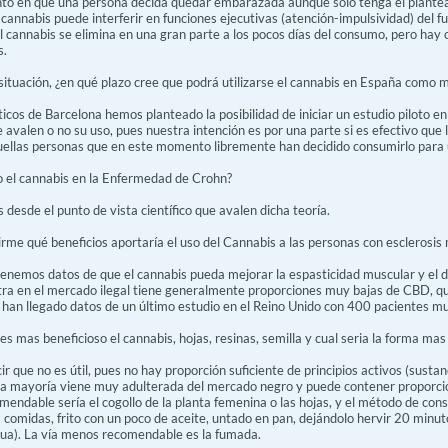
to en que una persona decida quedar embarazada aunque sólo tenga el plantea
cannabis puede interferir en funciones ejecutivas (atención-impulsividad) del f
 cannabis se elimina en una gran parte a los pocos días del consumo, pero hay
s.
situación, ¿en qué plazo cree que podrá utilizarse el cannabis en España como 
cos de Barcelona hemos planteado la posibilidad de iniciar un estudio piloto e
avalen o no su uso, pues nuestra intención es por una parte si es efectivo que
quellas personas que en este momento libremente han decidido consumirlo para 
vo el cannabis en la Enfermedad de Crohn?
desde el punto de vista científico que avalen dicha teoría.
rme qué beneficios aportaría el uso del Cannabis a las personas con esclerosis 
, tenemos datos de que el cannabis pueda mejorar la espasticidad muscular y el 
ra en el mercado ilegal tiene generalmente proporciones muy bajas de CBD, que
han llegado datos de un último estudio en el Reino Unido con 400 pacientes m
es mas beneficioso el cannabis, hojas, resinas, semilla y cual seria la forma ma
r que no es útil, pues no hay proporción suficiente de principios activos (sustanc
 mayoría viene muy adulterada del mercado negro y puede contener proporcio
endable sería el cogollo de la planta femenina o las hojas, y el método de cons
comidas, frito con un poco de aceite, untado en pan, dejándolo hervir 20 minuto
agua). La vía menos recomendable es la fumada.