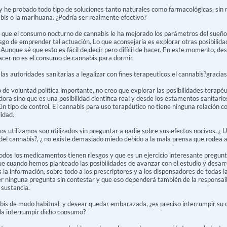
 y he probado todo tipo de soluciones tanto naturales como farmacológicas, s
bis o la marihuana. ¿Podría ser realmente efectivo?
que el consumo nocturno de cannabis le ha mejorado los parámetros del sueño
esgo de emprender tal actuación. Lo que aconsejaría es explorar otras posibilida
Aunque sé que esto es fácil de decir pero difícil de hacer. En este momento, desd
cer no es el consumo de cannabis para dormir.
las autoridades sanitarias a legalizar con fines terapeuticos el cannabis?gracias
de voluntad política importante, no creo que explorar las posibilidades terapéut
dora sino que es una posibilidad científica real y desde los estamentos sanitar
 tipo de control. El cannabis para uso terapéutico no tiene ninguna relación con
idad.
 utilizamos son utilizados sin preguntar a nadie sobre sus efectos nocivos. ¿ U
 del cannabis?, ¿ no existe demasiado miedo debido a la mala prensa que rodea a
odos los medicamentos tienen riesgos y que es un ejercicio interesante pregunta
que cuando hemos planteado las posibilidades de avanzar con el estudio y desarr
 la información, sobre todo a los prescriptores y a los dispensadores de todas 
r ninguna pregunta sin contestar y que eso dependerá también de la responsaib
 sustancia.
bis de modo habitual, y desear quedar embarazada, ¿es preciso interrumpir su
a interrumpir dicho consumo?