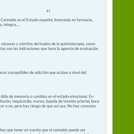
#1
l Cannabis en el Estado español, licenciado en farmacia,
 integra....
y náuseas y vómitos derivados de la quimioterapia, como
Stas son las indicaciones que hace la agencia de evaluación
os susceptibles de adicción que actúan a nivel del
rdida de memoria o cambios en el estado emocional. En
sión, taquicardia, mareo, bajada de tensión arterial, boca
er o no, pero hay riesgo de que así sea. No hay consumo
 hay que tener en cuenta que el cannabis puede ser