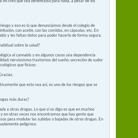
 no creo que sea beneficioso para nada, a pesar de los
riesgo y eso es lo que denunciamos desde el colegio de
fusión, con aceite, con las comidas, en cápsulas, etc. En
abis y les faltan datos para poder hacerlo de forma segura.
abitual sobre la salud?
lögica al cannabis y en algunos casos una dependencia
lidad; nerviosismo trastornos del sueño; secreciön de sudor
olögicos que fïsicos:
Gracias.
tívamente que esto sea así, es uno de los riesgos que se
rogas más duras?
rada a otras drogas. Lo que sí os digo es que en muchos
or y en otras veces nos encontramos que hay gente que
asos para modular las subidas o bajadas de otras drogas. En
emadamente peligroso.