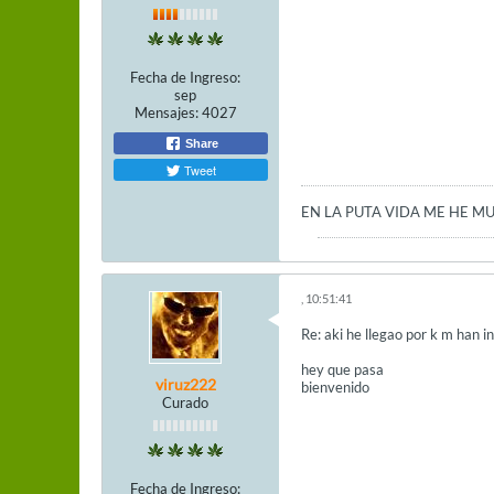
Fecha de Ingreso:
sep
Mensajes:
4027
Share
Tweet
EN LA PUTA VIDA ME HE M
, 10:51:41
Re: aki he llegao por k m han i
hey que pasa
viruz222
bienvenido
Curado
Fecha de Ingreso: