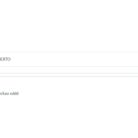
UERTO
nvitao xddd