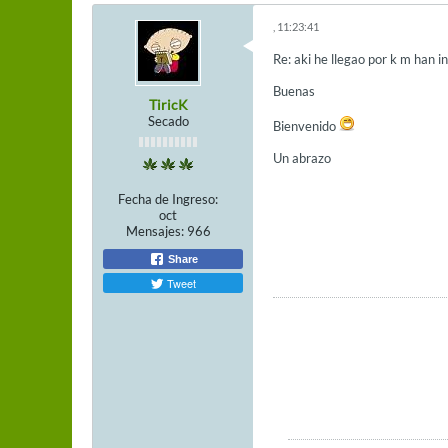
, 11:23:41
Re: aki he llegao por k m han i
Buenas
TiricK
Secado
Bienvenido
Un abrazo
Fecha de Ingreso:
oct
Mensajes:
966
Share
Tweet