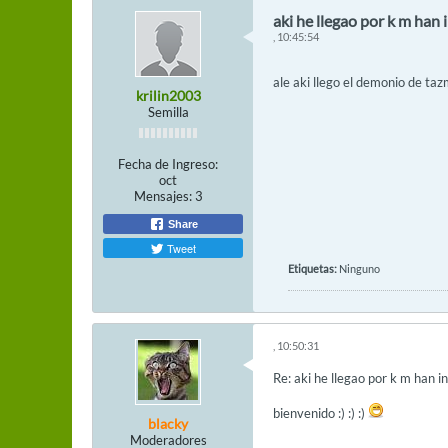
aki he llegao por k m han
, 10:45:54
ale aki llego el demonio de ta
krilin2003
Semilla
Fecha de Ingreso:
oct
Mensajes:
3
Share
Tweet
Etiquetas:
Ninguno
, 10:50:31
Re: aki he llegao por k m han i
bienvenido :) :) :)
blacky
Moderadores