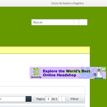
Inicio de Sesión o Registro
Página
de
1
Filtrar