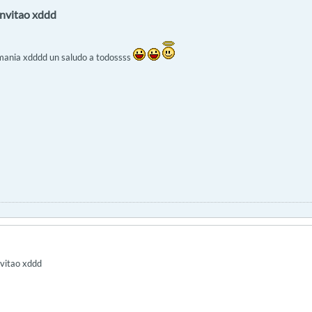
 invitao xddd
zmania xdddd un saludo a todossss
nvitao xddd