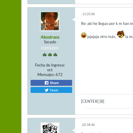
, 11:25:06
Re: aki he llegao por k m han i
jajajaja otro más,
la m
Akostraos
Secado
Fecha de Ingreso:
oct
Mensajes:
672
Share
Tweet
[CENTER]
[B]
, 02:18:46