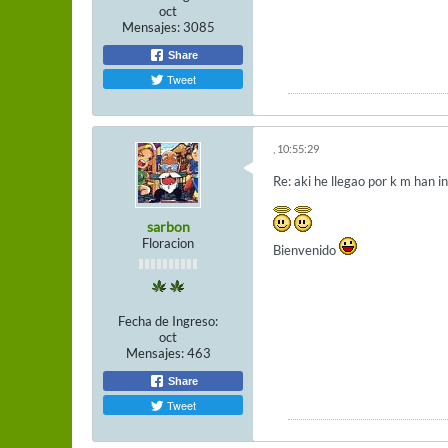
oct
Mensajes:
3085
Share
Tweet
, 10:55:29
Re: aki he llegao por k m han i
sarbon
Floracion
Bienvenido
Fecha de Ingreso:
oct
Mensajes:
463
Share
Tweet