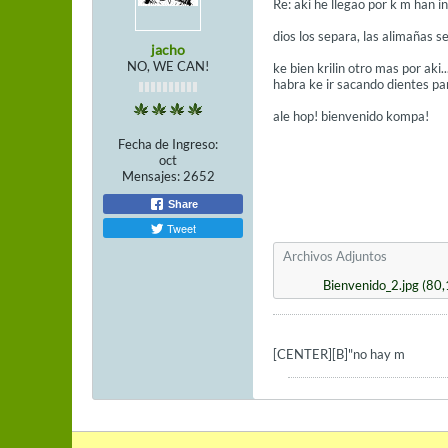
Re: aki he llegao por k m han i
dios los separa, las alimañas se
jacho
NO, WE CAN!
ke bien krilin otro mas por aki...
habra ke ir sacando dientes pa
ale hop! bienvenido kompa!
Fecha de Ingreso:
oct
Mensajes:
2652
Share
Tweet
Archivos Adjuntos
Bienvenido_2.jpg
(80,
[CENTER][B]"no hay m