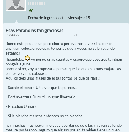
Fecha de Ingreso:
oct
Mensajes:
15
Esas Paranoias tan graciosas
#1
, 17:43:22
Bueno este post es un poco chorra pero vamos a ver si hacemos
una gran coleccion de esas tonterias que a veces no salen cuando
estamos
flipandola..
yo pongo unas cuantas y espero que vosotros tambien
pongais alguna
porque si no, voy a empezar a pensar que los que estamos majaretas
somos yo y mis colegas...
Aqui os dejo unas frases de estas tontas pa que os riais..:
- Sacale el bono a U2 a ver que te parece...
- Port aventura Durruti, un gran libertario
- El codigo Urinario
- Si la plancha mancha entonces no es plancha...
hay muchas mas, segun me vaya acordando de ellas y vayan saliendo
mas ire posteando, seguro que alguno por ahi tambien tiene un buen