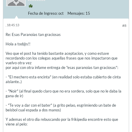
Fecha de Ingreso:
oct
Mensajes:
15
, 18:45:13
#8
Re: Esas Paranoias tan graciosas
Hola a tod@s!!
Veo que el post ha tenido bastante aceptacion, y como estuve
recordando con los colegas aquellas frases que nos impactaron que
vuelvo otra vez
por aqui con otra infame entrega de "esas paranoias tan graciosas":
- "El mechero esta encinta" (en realidad solo estaba cubierto de cinta
aislante..)
- "Noir" (al final quedo claro que no era sordera, solo que no le daba la
gana de ir)
- "Te voy a dar con el bater" (a grito pelao, esgrimiendo un bate de
beisbol cual espada a dos manos)
Y ademas el otro dia rebuscando por la frikipedia encontre esto que
viene al pelo: