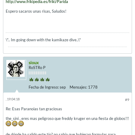
http://www.frikipedia.es/friki/Parida
Espero sacaros unas risas, Saludos!
\".. Im going down with the kamikaze dive..\"
sioux
RoSTRo P
Fecha de Ingreso:
sep
Mensajes:
1778
, 19:04:18
#9
Re: Esas Paranoias tan graciosas
the_sini , eres mas peligroso que freddy kruger en una fiesta de globos!!!
de dónde ha salido este tío? no sabía que hubieran formulas para