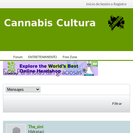
Inicio de Sesión o Registro
Forum
ENTRETENIMIENTO
Free Zone
Esas Paranoias tan graciosas
Filtrar
The_sini
Hidrataci