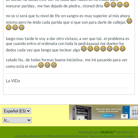
mesurar paridas.. me has dejado de piedra.. stoned diría
no se si será que tu nivel de thc en sangre es muy superior al mío ahora
mismo pero he leído cada parida que si que son para darle de collejas
luego mas tarde lo voy a dar otro vistazo, a ver que tal.. el problema es
que cuando entro al ordenata con toda la pedráaaaaá me duelen los
dedos cada vez que tengo que teclear algo
saludo tio.. de todas formas buena iniciativa.. me iré pasando para ver
como está el nivel
La ViDa
Impulsado por
vBulletin™
Versión 5.6.4
Derechos de Autor © 2026 vBulletin Solutions, Inc. Todos los derechos reservados.