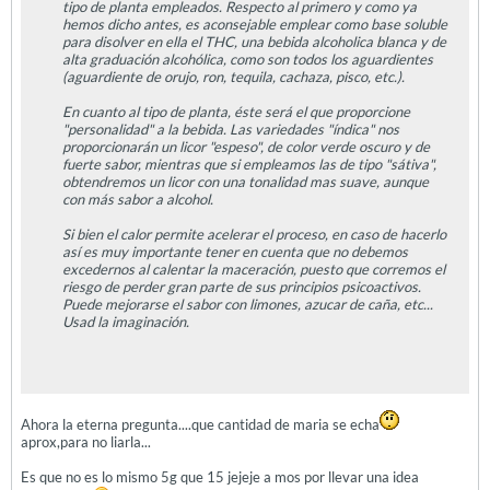
tipo de planta empleados. Respecto al primero y como ya
hemos dicho antes, es aconsejable emplear como base soluble
para disolver en ella el THC, una bebida alcoholica blanca y de
alta graduación alcohólica, como son todos los aguardientes
(aguardiente de orujo, ron, tequila, cachaza, pisco, etc.).
En cuanto al tipo de planta, éste será el que proporcione
"personalidad" a la bebida. Las variedades "índica" nos
proporcionarán un licor "espeso", de color verde oscuro y de
fuerte sabor, mientras que si empleamos las de tipo "sátiva",
obtendremos un licor con una tonalidad mas suave, aunque
con más sabor a alcohol.
Si bien el calor permite acelerar el proceso, en caso de hacerlo
así es muy importante tener en cuenta que no debemos
excedernos al calentar la maceración, puesto que corremos el
riesgo de perder gran parte de sus principios psicoactivos.
Puede mejorarse el sabor con limones, azucar de caña, etc...
Usad la imaginación.
Ahora la eterna pregunta....que cantidad de maria se echa
aprox,para no liarla...
Es que no es lo mismo 5g que 15 jejeje a mos por llevar una idea