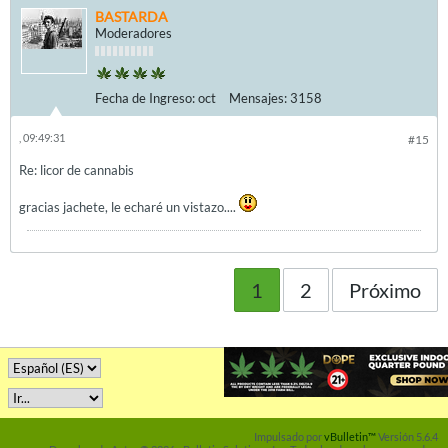
BASTARDA
Moderadores
Fecha de Ingreso:
oct
Mensajes:
3158
, 09:49:31
#15
Re: licor de cannabis
gracias jachete, le echaré un vistazo....
1
2
Próximo
Impulsado por
vBulletin™
Versión 5.6.4