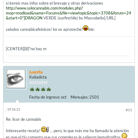
si kereis mas infos sobre el brevaje y otras derivaciones
http://www.solocannabis.com/modules.php?
mop=modload&name=Forums&file=viewtopic&topic=3708&forum=24
&start=0"]DRAGON
VERDE (surfinchile) by Mascobelix[/URL]
saludos cannabicafeinicos! ke os aproveche!
ele:
[CENTER][B]"no hay m
juanita
Kaliadicta
Fecha de Ingreso:
oct
Mensajes:
2501
, 19:16:21
#11
Re: licor de cannabis
Interesante receta!
... pero, lo que más me ha llamado la atención
es que el tiu comenta que sus congolesas le salieron hemafroditas