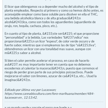
El licor que obtengamos va a depender mucho del alcohol y el tipo de
planta empleados. Respecto al primero y como ya hemos dicho antes, es
aconsejable emplear como base soluble para disolver en ella el THC,
una bebida alcoholica blanca y de alta graduaci&#243;n
alcoh&#243;lica, como son todos los aguardientes (aguardiente de
orujo, ron, tequila, cachaza, pisco, etc.).
En cuanto al tipo de planta, &#233;ste ser&#225; el que proporcione
"personalidad" a la bebida. Las variedades "&#237;ndica" nos
proporcionar&#225;n un licor "espeso", de color verde oscuro y de
fuerte sabor, mientras que si empleamos las de tipo "s&#225;tiva",
obtendremos un licor con una tonalidad mas suave, aunque con
m&#225;s sabor a alcohol.
Si bien el calor permite acelerar el proceso, en caso de hacerlo
as&#237; es muy importante tener en cuenta que no debemos
excedernos al calentar la maceraci&#243;n, puesto que corremos el
riesgo de perder gran parte de sus principios psicoactivos. Puede
mejorarse el sabor con limones, azucar de ca&#241;a, etc... Usad la
imaginaci&#243;n.
Editado por última vez por Lucaswan;
https://www.cannabiscultura.com/foro-marihuana/member/484-
lucaswan en
, 12:13:42
.
x un mundo verde,y pasate el porro que huele a u