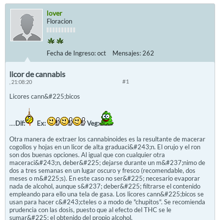
lover
Floracion
Fecha de Ingreso:
oct
Mensajes:
262
licor de cannabis
#1
, 21:08:20
Licores cann&#225;bicos
....
Dif:
Ex:
Veg:
Otra manera de extraer los cannabinoides es la resultante de macerar
cogollos y hojas en un licor de alta graduaci&#243;n. El orujo y el ron
son dos buenas opciones. Al igual que con cualquier otra
maceraci&#243;n, deber&#225; dejarse durante un m&#237;nimo de
dos a tres semanas en un lugar oscuro y fresco (recomendable, dos
meses o m&#225;s). En este caso no ser&#225; necesario evaporar
nada de alcohol, aunque s&#237; deber&#225; filtrarse el contenido
empleando para ello una tela de gasa. Los licores cann&#225;bicos se
usan para hacer c&#243;cteles o a modo de "chupitos". Se recomienda
prudencia con las dosis, puesto que al efecto del THC se le
sumar&#225; el obtenido del propio alcohol.