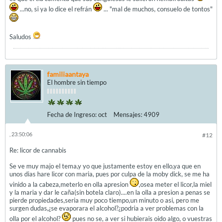
...no, si ya lo dice el refrán
... "mal de muchos, consuelo de tontos"
Saludos
familiaantaya
El hombre sin tiempo
Fecha de Ingreso:
oct
Mensajes:
4909
, 23:50:06
#12
Re: licor de cannabis
Se ve muy majo el tema,y yo que justamente estoy en ello,ya que en
unos dias hare licor con maria, pues por culpa de la moby dick, se me ha
vinido a la cabeza,meterlo en olla apresion
,osea meter el licor,la miel
y la maria y dar le caña(sin botela claro)....en la olla a presion a penas se
pierde propiedades,seria muy poco tiempo,un minuto o asi, pero me
surgen dudas,¿se evaporara el alcohol?¿podria a ver problemas con la
olla por el alcohol?
pues no se, a ver si hubierais oido algo, o vuestras