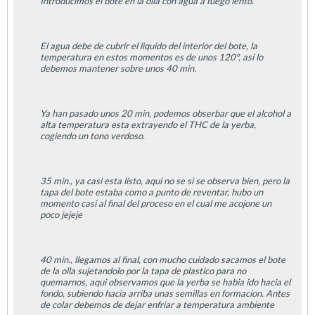
Introducimos el bote en la olla con agua a fuego lento.
El agua debe de cubrir el liquido del interior del bote, la
temperatura en estos momentos es de unos 120º, asi lo
debemos mantener sobre unos 40 min.
Ya han pasado unos 20 min, podemos obserbar que el alcohol a
alta temperatura esta extrayendo el THC de la yerba,
cogiendo un tono verdoso.
35 min., ya casi esta listo, aqui no se si se observa bien, pero la
tapa del bote estaba como a punto de reventar, hubo un
momento casi al final del proceso en el cual me acojone un
poco jejeje
40 min., llegamos al final, con mucho cuidado sacamos el bote
de la olla sujetandolo por la tapa de plastico para no
quemarnos, aqui observamos que la yerba se habia ido hacia el
fondo, subiendo hacia arriba unas semillas en formacion. Antes
de colar debemos de dejar enfriar a temperatura ambiente