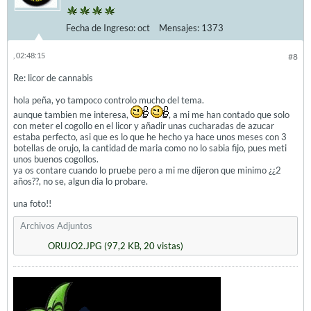
Fecha de Ingreso:
oct
Mensajes:
1373
, 02:48:15
#8
Re: licor de cannabis
hola peña, yo tampoco controlo mucho del tema.
aunque tambien me interesa,
, a mi me han contado que solo
con meter el cogollo en el licor y añadir unas cucharadas de azucar
estaba perfecto, asi que es lo que he hecho ya hace unos meses con 3
botellas de orujo, la cantidad de maria como no lo sabia fijo, pues meti
unos buenos cogollos.
ya os contare cuando lo pruebe pero a mi me dijeron que minimo ¿¿2
años??, no se, algun dia lo probare.
una foto!!
Archivos Adjuntos
ORUJO2.JPG
(97,2 KB, 20 vistas)