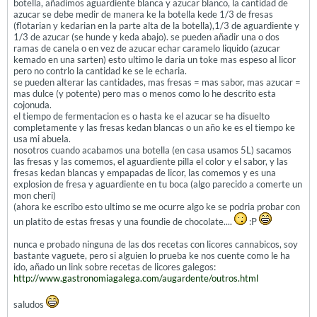
botella, añadimos aguardiente blanca y azucar blanco, la cantidad de
azucar se debe medir de manera ke la botella kede 1/3 de fresas
(flotarian y kedarian en la parte alta de la botella),1/3 de aguardiente y
1/3 de azucar (se hunde y keda abajo). se pueden añadir una o dos
ramas de canela o en vez de azucar echar caramelo liquido (azucar
kemado en una sarten) esto ultimo le daria un toke mas espeso al licor
pero no contrlo la cantidad ke se le echaria.
se pueden alterar las cantidades, mas fresas = mas sabor, mas azucar =
mas dulce (y potente) pero mas o menos como lo he descrito esta
cojonuda.
el tiempo de fermentacion es o hasta ke el azucar se ha disuelto
completamente y las fresas kedan blancas o un año ke es el tiempo ke
usa mi abuela.
nosotros cuando acabamos una botella (en casa usamos 5L) sacamos
las fresas y las comemos, el aguardiente pilla el color y el sabor, y las
fresas kedan blancas y empapadas de licor, las comemos y es una
explosion de fresa y aguardiente en tu boca (algo parecido a comerte un
mon cheri)
(ahora ke escribo esto ultimo se me ocurre algo ke se podria probar con
un platito de estas fresas y una foundie de chocolate....
:P
nunca e probado ninguna de las dos recetas con licores cannabicos, soy
bastante vaguete, pero si alguien lo prueba ke nos cuente como le ha
ido, añado un link sobre recetas de licores galegos:
http://www.gastronomiagalega.com/augardente/outros.html
saludos