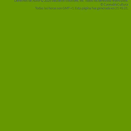
Derechos de Autor © 2026 vBulletin Solutions, Inc. Todos los derechos reservados.
© CannabisCultura
Todas las horas son GMT +1. Esta página fue generada en 21:45:21.