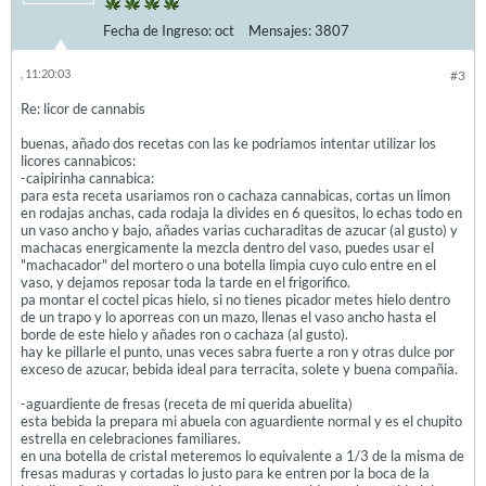
Fecha de Ingreso:
oct
Mensajes:
3807
, 11:20:03
#3
Re: licor de cannabis
buenas, añado dos recetas con las ke podriamos intentar utilizar los
licores cannabicos:
-caipirinha cannabica:
para esta receta usariamos ron o cachaza cannabicas, cortas un limon
en rodajas anchas, cada rodaja la divides en 6 quesitos, lo echas todo en
un vaso ancho y bajo, añades varias cucharaditas de azucar (al gusto) y
machacas energicamente la mezcla dentro del vaso, puedes usar el
"machacador" del mortero o una botella limpia cuyo culo entre en el
vaso, y dejamos reposar toda la tarde en el frigorifico.
pa montar el coctel picas hielo, si no tienes picador metes hielo dentro
de un trapo y lo aporreas con un mazo, llenas el vaso ancho hasta el
borde de este hielo y añades ron o cachaza (al gusto).
hay ke pillarle el punto, unas veces sabra fuerte a ron y otras dulce por
exceso de azucar, bebida ideal para terracita, solete y buena compañia.
-aguardiente de fresas (receta de mi querida abuelita)
esta bebida la prepara mi abuela con aguardiente normal y es el chupito
estrella en celebraciones familiares.
en una botella de cristal meteremos lo equivalente a 1/3 de la misma de
fresas maduras y cortadas lo justo para ke entren por la boca de la