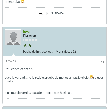
orientativa
____________________________sigpic
[COLOR=Red]
lover
Floracion
Fecha de Ingreso:
oct
Mensajes:
262
, 17:57:19
#6
Re: licor de cannabis
pues la verdad....no lo se,jeje,prueba de menos a mas,jejejjeje
saludos
family
x un mundo verde,y pasate el porro que huele a u