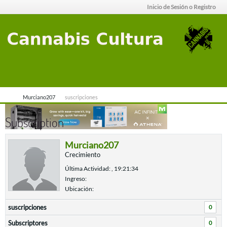
Inicio de Sesión o Registro
Murciano207
suscripciones
Subscription
Murciano207
Crecimiento
Última Actividad: , 19:21:34
Ingreso:
Ubicación:
suscripciones
0
Subscriptores
0