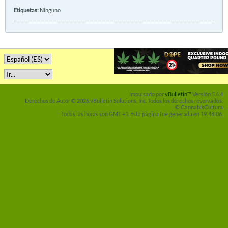
Etiquetas:
Ninguno
Impulsado por
vBulletin™
Versión 5.6.4
Derechos de Autor © 2026 vBulletin Solutions, Inc. Todos los derechos reservados.
© CannabisCultura
Todas las horas son GMT +1. Esta página fue generada en 19:48:06.