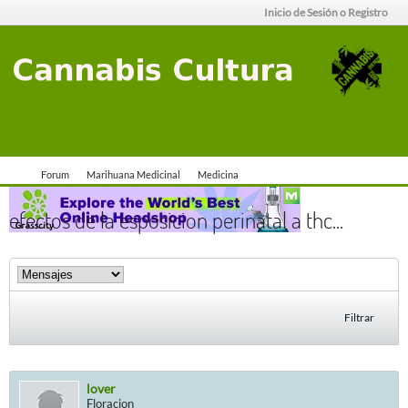
Inicio de Sesión o Registro
Forum
Marihuana Medicinal
Medicina
efectos de la esposicion perinatal a thc...
Filtrar
lover
Floracion