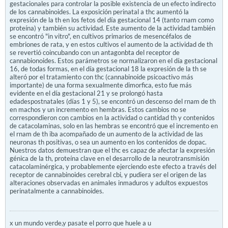
gestacionales para controlar la posible existencia de un efecto indirecto
de los cannabinoides. La exposición perinatal a thc aumentó la
expresión de la th en los fetos del día gestacional 14 (tanto rnam como
proteína) y también su actividad. Este aumento de la actividad también
se encontró "in vitro", en cultivos primarios de mesencéfalos de
embriones de rata, y en estos cultivos el aumento de la actividad de th
se revertió coincubando con un antagonbta del receptor de
cannabionoides. Estos parámetros se normalizaron en el día gestacional
16, de todas formas, en el día gestacional 18 la expresión de la th se
alteró por el tratamiento con thc (cannabinoide psicoactivo más
importante) de una forma sexualmente dimorfica, esto fue más
evidente en el día gestacional 21 y se prolongó hasta
edadespostnatales (días 1 y 5), se encontró un descenso del rnam de th
en machos y un incremento en hembras. Estos cambios no se
correspondieron con cambios en la actividad o cantidad th y contenidos
de catacolaminas, solo en las hembras se encontró que el incremento en
el rnam de th iba acompañado de un aumento de la actividad de las
neuronas th positivas, o sea un aumento en los contenidos de dopac.
Nuestros datos demuestran que el thc es capaz de afectar la expresión
génica de la th, proteína clave en el desarrollo de la neurotransmisión
catacolaminérgica, y probablemente ejerciendo este efecto a través del
receptor de cannabinoides cerebral cbi, y pudiera ser el origen de las
alteraciones observadas en animales inmaduros y adultos expuestos
perinatalmente a cannabinoides.
x un mundo verde,y pasate el porro que huele a u