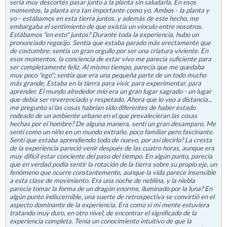
sería muy descortés pasar junto a la planta sin saludarla. En esos
momentos, la planta era tan importante como yo. Ambos - la planta y
yo - estábamos en esta tierra juntos, y además de este hecho, me
embargaba el sentimiento de que existía un vínculo entre nosotros.
Estábamos "en esto" juntos? Durante toda la experiencia, hubo un
pronunciado regocijo. Sentía que estaba parado más erectamente que
de costumbre; sentía un gran orgullo por ser una criatura viviente. En
esos momentos, la conciencia de estar vivo me parecía suficiente para
ser completamente feliz. Al mismo tiempo, parecía que me quedaba
muy poco "ego"; sentía que era una pequeña parte de un todo mucho
más grande. Estaba en la tierra para vivir, para experimentar, para
aprender. El mundo alrededor mío era un gran lugar sagrado - un lugar
que debía ser reverenciado y respetado. Ahora que lo veo a distancia...
me pregunto si las cosas habrían sido diferentes de haber estado
rodeado de un ambiente urbano en el que prevalecieran las cosas
hechas por el hombre? De alguna manera, sentí un gran desamparo. Me
sentí como un niño en un mundo extraño, poco familiar pero fascinante.
Sentí que estaba aprendiendo todo de nuevo, por así decirlo? La cresta
de la experiencia pareció venir después de las cuatro horas, aunque era
muy difícil estar conciente del paso del tiempo. En algún punto, parecía
que en verdad podía sentir la rotación de la tierra sobre su propio eje, un
fenómeno que ocurre constantemente, aunque la vida parece insensible
a esta clase de movimiento. Era una noche de neblina, y la niebla
parecía tomar la forma de un dragón enorme, iluminado por la luna? En
algún punto indiscernible, una suerte de retrospectiva se convirtió en el
aspecto dominante de la experiencia. Era como si mi mente estuviera
tratando muy duro, en otro nivel, de encontrar el significado de la
experiencia completa. Tenía un conocimiento intuitivo de que la