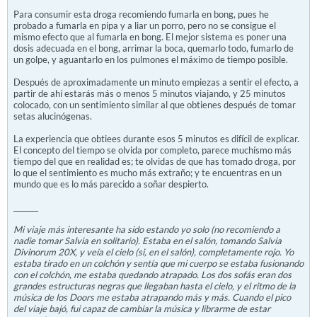
Para consumir esta droga recomiendo fumarla en bong, pues he
probado a fumarla en pipa y a liar un porro, pero no se consigue el
mismo efecto que al fumarla en bong. El mejor sistema es poner una
dosis adecuada en el bong, arrimar la boca, quemarlo todo, fumarlo de
un golpe, y aguantarlo en los pulmones el máximo de tiempo posible.
Después de aproximadamente un minuto empiezas a sentir el efecto, a
partir de ahí estarás más o menos 5 minutos viajando, y 25 minutos
colocado, con un sentimiento similar al que obtienes después de tomar
setas alucinógenas.
La experiencia que obtiees durante esos 5 minutos es difícil de explicar.
El concepto del tiempo se olvida por completo, parece muchísmo más
tiempo del que en realidad es; te olvidas de que has tomado droga, por
lo que el sentimiento es mucho más extraño; y te encuentras en un
mundo que es lo más parecido a soñar despierto.
_______
Mi viaje más interesante ha sido estando yo solo (no recomiendo a
nadie tomar Salvia en solitario). Estaba en el salón, tomando Salvia
Divinorum 20X, y veía el cielo (si, en el salón), completamente rojo. Yo
estaba tirado en un colchón y sentía que mi cuerpo se estaba fusionando
con el colchón, me estaba quedando atrapado. Los dos sofás eran dos
grandes estructuras negras que llegaban hasta el cielo, y el ritmo de la
música de los Doors me estaba atrapando más y más. Cuando el pico
del viaje bajó, fui capaz de cambiar la música y librarme de estar