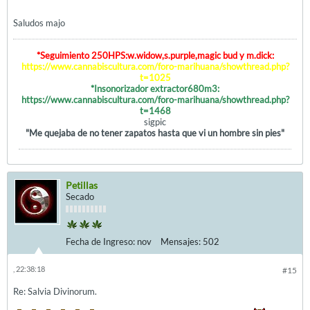
Saludos majo
*Seguimiento 250HPS:w.widow,s.purple,magic bud y m.dick:
https://www.cannabiscultura.com/foro-marihuana/showthread.php?
t=1025
*Insonorizador extractor680m3:
https://www.cannabiscultura.com/foro-marihuana/showthread.php?
t=1468
sigpic
"Me quejaba de no tener zapatos hasta que vi un hombre sin pies"
Petillas
Secado
Fecha de Ingreso:
nov
Mensajes:
502
, 22:38:18
#15
Re: Salvia Divinorum.