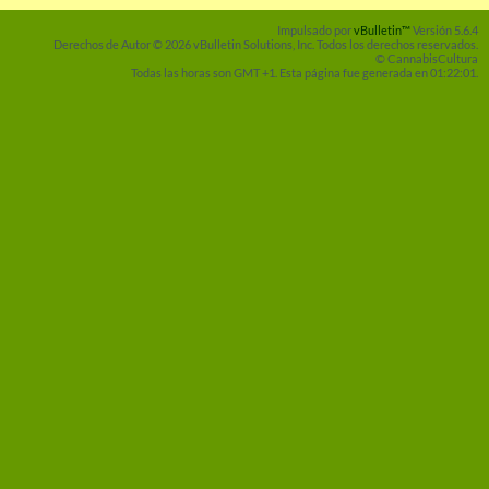
Impulsado por
vBulletin™
Versión 5.6.4
Derechos de Autor © 2026 vBulletin Solutions, Inc. Todos los derechos reservados.
© CannabisCultura
Todas las horas son GMT +1. Esta página fue generada en 01:22:01.