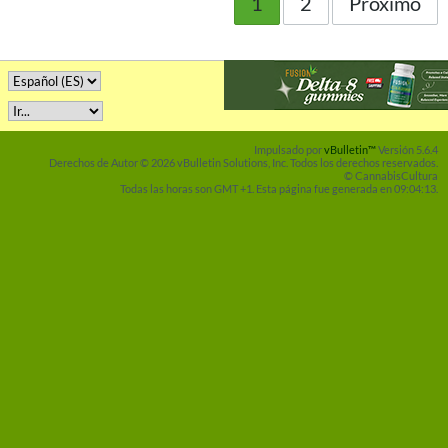
1
2
Próximo
Impulsado por
vBulletin™
Versión 5.6.4
Derechos de Autor © 2026 vBulletin Solutions, Inc. Todos los derechos reservados.
© CannabisCultura
Todas las horas son GMT +1. Esta página fue generada en 09:04:13.