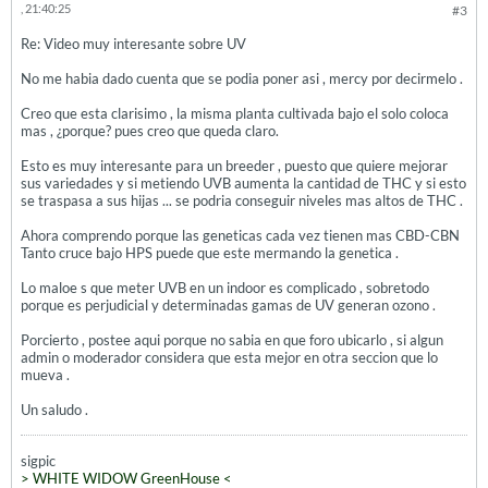
, 21:40:25
#3
Re: Video muy interesante sobre UV
No me habia dado cuenta que se podia poner asi , mercy por decirmelo .
Creo que esta clarisimo , la misma planta cultivada bajo el solo coloca
mas , ¿porque? pues creo que queda claro.
Esto es muy interesante para un breeder , puesto que quiere mejorar
sus variedades y si metiendo UVB aumenta la cantidad de THC y si esto
se traspasa a sus hijas ... se podria conseguir niveles mas altos de THC .
Ahora comprendo porque las geneticas cada vez tienen mas CBD-CBN
Tanto cruce bajo HPS puede que este mermando la genetica .
Lo maloe s que meter UVB en un indoor es complicado , sobretodo
porque es perjudicial y determinadas gamas de UV generan ozono .
Porcierto , postee aqui porque no sabia en que foro ubicarlo , si algun
admin o moderador considera que esta mejor en otra seccion que lo
mueva .
Un saludo .
sigpic
> WHITE WIDOW GreenHouse <