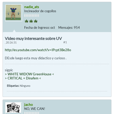
nadie_ats
Incineador de cogollos
Fecha de Ingreso:
oct
Mensajes:
954
Video muy interesante sobre UV
#1
, 20:26:31
http://es.youtube.com/watch?v=IPcpt3Be28o
DEsde luego esta muy didactico y curioso .
sigpic
> WHITE WIDOW GreenHouse <
> CRITICAL + Dinafem <
Etiquetas:
Ninguno
jacho
NO, WE CAN!