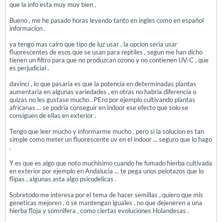
que la info esta muy muy bien .
Bueno , me he pasado horas leyendo tanto en ingles como en español
informacion .
ya tengo mas calro que tipo de luz usar , la opcion seria usar
fluorescentes de esos que se usan para reptiles , segun me han dicho
tienen un filtro para que no produzcan ozono y no contienen UV-C , que
es perjudicial .
davinci , lo que pasaria es que la potencia en determinadas plantas
aumentaria en algunas variedades , en otras no habria diferencia o
quizas no les gustase mucho . PEro por ejemplo cultivando plantas
africanas ... se podria conseguir en indoor ese efecto que solo se
consiguen de ellas en exterior .
Tengo que leer mucho y informarme mucho , pero si la solucion es tan
simple como meter un fluorescente uv en el indoor ... seguro que lo hago
.
Y es que es algo que noto muchisimo cuando he fumado hierba cultivada
en exterior por ejemplo en Andalucia ... te pega unos pelotazos que lo
flipas , algunas asta algo psicodelicas .
Sobretodo me interesa por el tema de hacer semillas , quiero que mis
geneticas mejoren , o se mantengan iguales , no que dejeneren a una
hierba floja y somnifera , como ciertas evoluciones Holandesas .