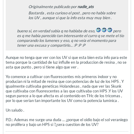
Originalmente publicado por
nadie_ats
Bastarda , esta curioso el post , pero no habla sobre
los UV , aunque si que la info esta muy muy bien .
bueno si, en verdad sabia q no hablaba de eso,
pero
es q me habia parecido tan interesante el curro q se mete el tio
comparando los lumenes y eso, q no veia el momento para
tener una excusa y compartirlo... :P :P :P
Aunque no tenga que ver con los UV si que esta bien esta info para este
tema porque la cantidad de luz influlle en la produccion de resina , no se
asta que punto , pero si tiene algo que ver .
Yo comence a cultivar con fluorescentes mis primeros indoor y no
producian ni la mitad de resina que con potencias de luz de los HPS . Y
igualmente cultivaba geneticas Holandesas , nada que ver las Skunk
que cultivaba con fluorescentes a las que cultivaba con HPS .Y los UV
segun parece a lo que afecta es al contenido en THc de los tricomas ,
por lo que serian tan importante los UV como la potencia luminica .
Un saludo .
P.D.: Ademas me surge una duda ... ¿porque el oidio bajo el sol veraniego
no prolifera y bajo un HPS si ?¿sera cuestion de los UV?