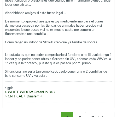
flipas , cultivos profesionales que cuando miro mi armario pienso ... joder
joder que triste ...
Aishhhhhhhh amigos si esto fuese legal ...
De momento aprovechare que estoy medio enfermo para el Lunes
darme una paseada por las tiendas de animales haber precios y si
encuentro lo que busco y si no es mucho gasto me compro un
fluorescente o una bombilla .
Como tengo un indoor de 90x60 creo que ya tendre de sobras .
La putada es que no podre comprobarlo si funciono o no !!! , solo tengo 1
indoor y no podre poner otras a florecer sin UV , ademas esta WW es la
1ª vez que la florezco , puesto que es pasada por mi primo .
Si funciona , no seria tan complicado , solo poner una o 2 bombillas de
bajo consumo UV y ya esta .
sigpic
> WHITE WIDOW GreenHouse <
> CRITICAL + Dinafem <