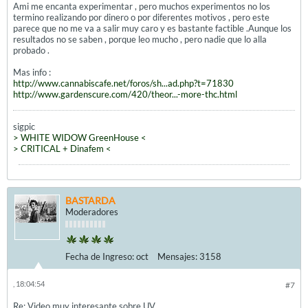
Ami me encanta experimentar , pero muchos experimentos no los
termino realizando por dinero o por diferentes motivos , pero este
parece que no me va a salir muy caro y es bastante factible .Aunque los
resultados no se saben , porque leo mucho , pero nadie que lo alla
probado .
Mas info :
http://www.cannabiscafe.net/foros/sh...ad.php?t=71830
http://www.gardenscure.com/420/theor...-more-thc.html
sigpic
> WHITE WIDOW GreenHouse <
> CRITICAL + Dinafem <
BASTARDA
Moderadores
Fecha de Ingreso:
oct
Mensajes:
3158
, 18:04:54
#7
Re: Video muy interesante sobre UV