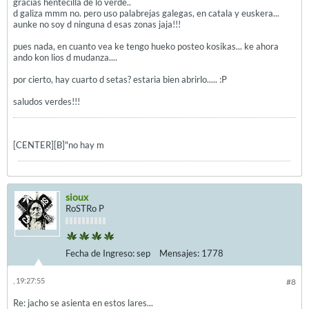
gracias hentecilla de lo verde..
d galiza mmm no. pero uso palabrejas galegas, en catala y euskera...
aunke no soy d ninguna d esas zonas jaja!!!
pues nada, en cuanto vea ke tengo hueko posteo kosikas... ke ahora
ando kon lios d mudanza....
por cierto, hay cuarto d setas? estaria bien abrirlo..... :P
saludos verdes!!!
[CENTER][B]"no hay m
sioux
RoSTRo P
Fecha de Ingreso:
sep
Mensajes:
1778
, 19:27:55
#8
Re: jacho se asienta en estos lares...