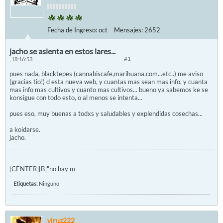
Fecha de Ingreso:
oct
Mensajes:
2652
jacho se asienta en estos lares...
#1
, 18:16:53
pues nada, blacktepes (cannabiscafe,marihuana.com...etc..) me aviso
(gracias tio!) d esta nueva web, y cuantas mas sean mas info, y cuanta
mas info mas cultivos y cuanto mas cultivos... bueno ya sabemos ke se
konsigue con todo esto, o al menos se intenta...
pues eso, muy buenas a todxs y saludables y explendidas cosechas...
a koidarse.
jacho.
[CENTER][B]"no hay m
Etiquetas:
Ninguno
viruz222