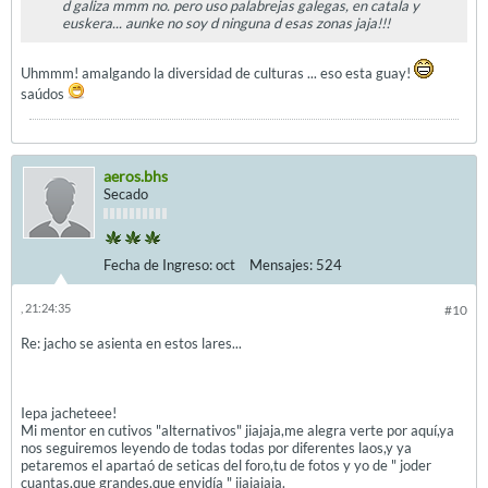
d galiza mmm no. pero uso palabrejas galegas, en catala y
euskera... aunke no soy d ninguna d esas zonas jaja!!!
Uhmmm! amalgando la diversidad de culturas ... eso esta guay!
saúdos
aeros.bhs
Secado
Fecha de Ingreso:
oct
Mensajes:
524
, 21:24:35
#10
Re: jacho se asienta en estos lares...
Iepa jacheteee!
Mi mentor en cutivos "alternativos" jiajaja,me alegra verte por aquí,ya
nos seguiremos leyendo de todas todas por diferentes laos,y ya
petaremos el apartaó de seticas del foro,tu de fotos y yo de " joder
cuantas,que grandes,que envidía " jiajajaja.