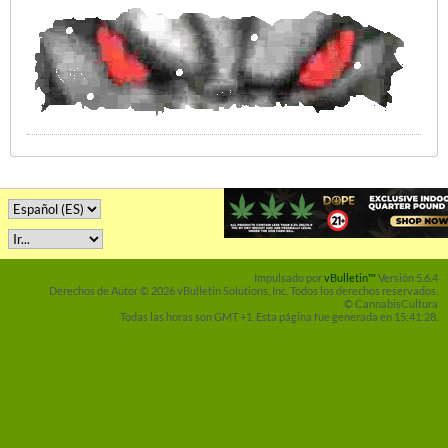
Impulsado por
vBulletin™
Versión 5.6.4
Derechos de Autor © 2026 vBulletin Solutions, Inc. Todos los derechos reservados.
© CannabisCultura
Todas las horas son GMT +1. Esta página fue generada en 15:41:28.