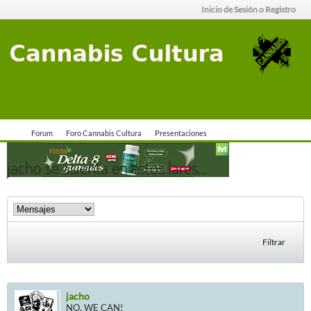
Inicio de Sesión o Registro
Forum
Foro Cannabis Cultura
Presentaciones
jacho se asienta en estos lares...
Filtrar
jacho
NO, WE CAN!