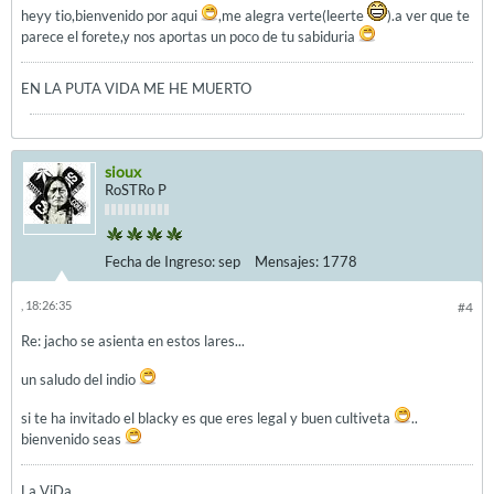
heyy tio,bienvenido por aqui
,me alegra verte(leerte
).a ver que te
parece el forete,y nos aportas un poco de tu sabiduria
EN LA PUTA VIDA ME HE MUERTO
sioux
RoSTRo P
Fecha de Ingreso:
sep
Mensajes:
1778
, 18:26:35
#4
Re: jacho se asienta en estos lares...
un saludo del indio
si te ha invitado el blacky es que eres legal y buen cultiveta
..
bienvenido seas
La ViDa