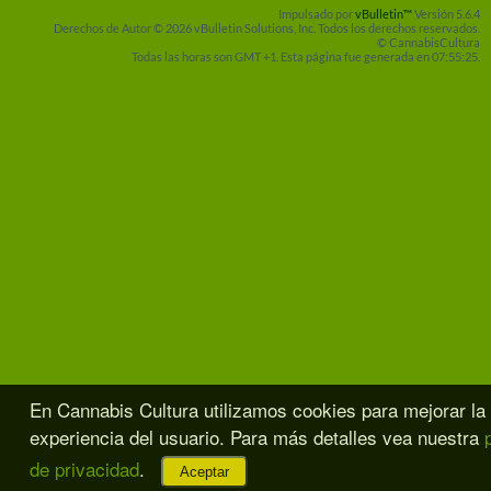
Impulsado por
vBulletin™
Versión 5.6.4
Derechos de Autor © 2026 vBulletin Solutions, Inc. Todos los derechos reservados.
© CannabisCultura
Todas las horas son GMT +1. Esta página fue generada en 07:55:25.
En Cannabis Cultura utilizamos cookies para mejorar la
experiencia del usuario. Para más detalles vea nuestra
de privacidad
.