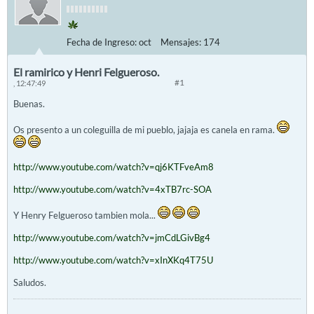
Fecha de Ingreso:
oct
Mensajes:
174
El ramirico y Henri Felgueroso.
#1
, 12:47:49
Buenas.
Os presento a un coleguilla de mi pueblo, jajaja es canela en rama.
http://www.youtube.com/watch?v=qj6KTFveAm8
http://www.youtube.com/watch?v=4xTB7rc-SOA
Y Henry Felgueroso tambien mola...
http://www.youtube.com/watch?v=jmCdLGivBg4
http://www.youtube.com/watch?v=xInXKq4T75U
Saludos.