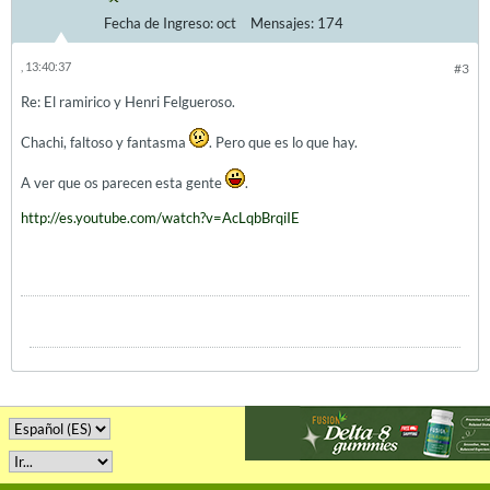
Fecha de Ingreso:
oct
Mensajes:
174
, 13:40:37
#3
Re: El ramirico y Henri Felgueroso.
Chachi, faltoso y fantasma
. Pero que es lo que hay.
A ver que os parecen esta gente
.
http://es.youtube.com/watch?v=AcLqbBrqiIE