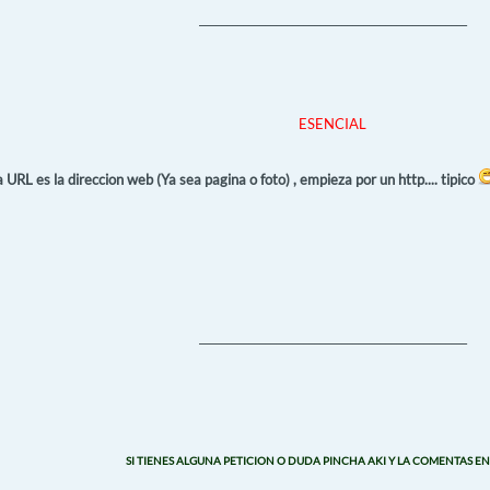
_________________________________________________
ESENCIAL
 URL es la direccion web (Ya sea pagina o foto) , empieza por un http.... tipico
_________________________________________________
SI TIENES ALGUNA PETICION O DUDA PINCHA AKI Y LA COMENTAS EN