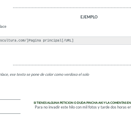
--------------------------------------------------------------------------------
EJEMPLO
lace
scultura.com/]Pagina principal[/URL]
--------------------------------------------------------------------------------
lace, ese texto se pone de color como verdoso el solo
______________
SI TIENES ALGUNA PETICION O DUDA PINCHA AKI Y LA COMENTAS EN
Para no invadir este hilo con mil fotos y tarde dos horas e
______________