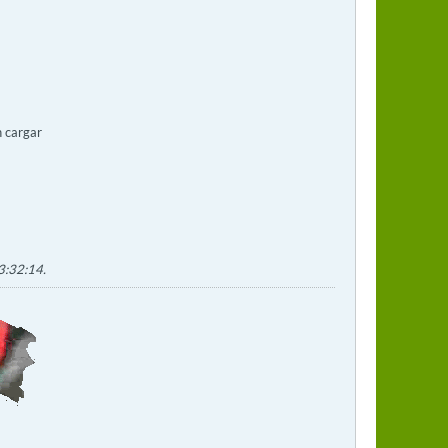
n cargar
13:32:14
.