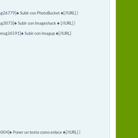
g26779]♣ Subir con PhotoBucket ♣[/IURL] |
3073]♣ Subir con Imageshack ♣ [/IURL] |
#msg26591]♣ Subir con Imagup ♣[/IURL]
04]♣ Poner un texto como enlace ♣[/IURL] |