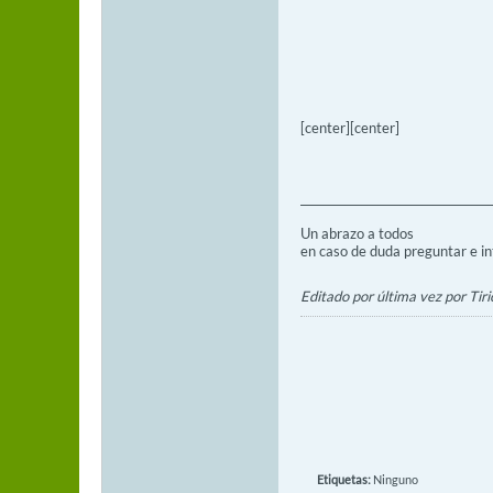
[center][center]
___________________________________
Un abrazo a todos
en caso de duda preguntar e i
Editado por última vez por Ti
Etiquetas:
Ninguno