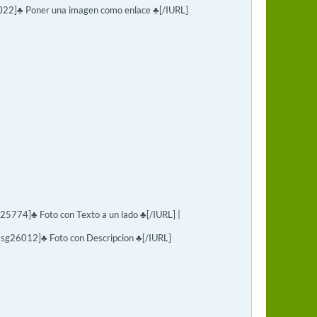
22]♣ Poner una imagen como enlace ♣[/IURL]
774]♣ Foto con Texto a un lado ♣[/IURL] |
sg26012]♣ Foto con Descripcion ♣[/IURL]