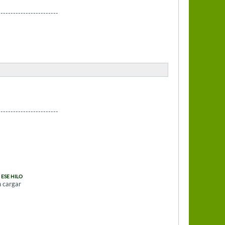
------------------------
------------------------
 ESE HILO
n cargar