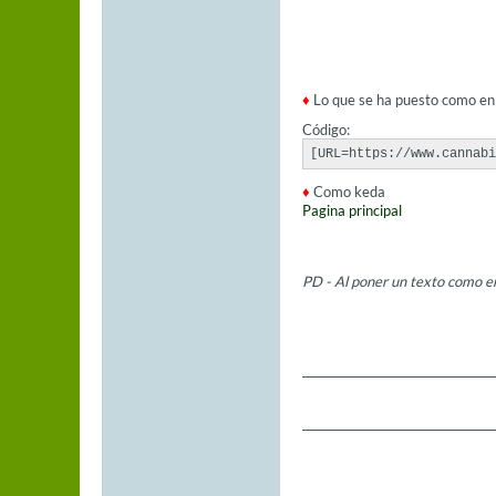
♦
Lo que se ha puesto como en
Código:
[URL=https://www.cannabi
♦
Como keda
Pagina principal
PD - Al poner un texto como en
___________________________________
___________________________________