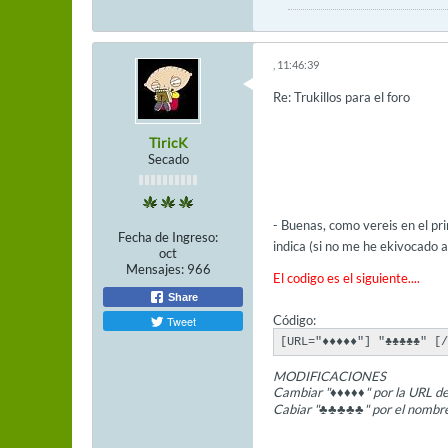
, 11:46:39
Re: Trukillos para el foro
TiricK
Secado
- Buenas, como vereis en el pri
Fecha de Ingreso:
indica (si no me he ekivocado 
oct
Mensajes:
966
El codigo es el siguiente....
Share
Código:
Tweet
[URL="♦♦♦♦♦"] "♣♣♣♣♣" [/
MODIFICACIONES
Cambiar "♦♦♦♦♦" por la URL de 
Cabiar "♣♣♣♣♣" por el nombre 