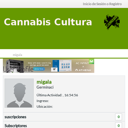
Inicio de Sesión o Registro
migala
User Profile
migala
Germinaci
Última Actividad: , 16:54:56
Ingreso:
Ubicación:
suscripciones
0
Subscriptores
0