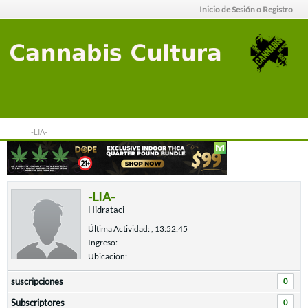
Inicio de Sesión o Registro
-LIA-
User Profile
-LIA-
Hidrataci
Última Actividad: , 13:52:45
Ingreso:
Ubicación:
suscripciones
0
Subscriptores
0