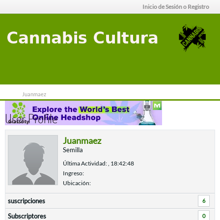
Inicio de Sesión o Registro
Juanmaez
User Profile
Juanmaez
Semilla
Última Actividad: , 18:42:48
Ingreso:
Ubicación:
suscripciones
6
Subscriptores
0