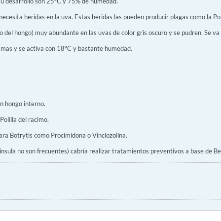
su desarrollo son 25ºC y 75% de humedad.
 necesita heridas en la uva. Estas heridas las pueden producir plagas como la Poli
o del hongo) muy abundante en las uvas de color gris oscuro y se pudren. Se va c
ramas y se activa con 18ºC y bastante humedad.
un hongo interno.
olilla del racimo.
ara Botrytis como Procimidona o Vinclozolina.
nsula no son frecuentes) cabría realizar tratamientos preventivos a base de Ben