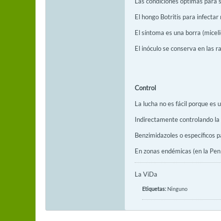
Las condiciones óptimas para 
El hongo Botritis para infectar
El síntoma es una borra (miceli
El inóculo se conserva en las 
Control
La lucha no es fácil porque es 
Indirectamente controlando la P
Benzimidazoles o específicos p
En zonas endémicas (en la Pení
La ViDa
Etiquetas:
Ninguno