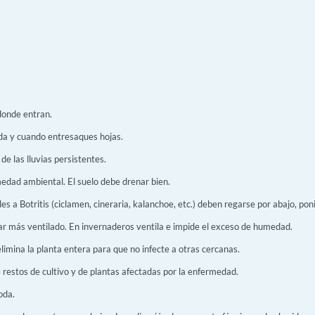
 donde entran.
oda y cuando entresaques hojas.
de las lluvias persistentes.
medad ambiental. El suelo debe drenar bien.
bles a Botritis (ciclamen, cineraria, kalanchoe, etc.) deben regarse por abajo, po
ar más ventilado. En invernaderos ventila e impide el exceso de humedad.
limina la planta entera para que no infecte a otras cercanas.
e restos de cultivo y de plantas afectadas por la enfermedad.
oda.