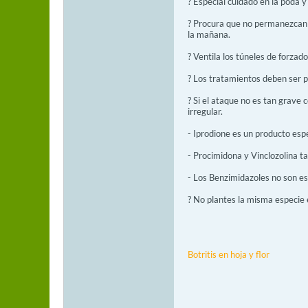
? Especial cuidado en la poda 
? Procura que no permanezcan h
la mañana.
? Ventila los túneles de forza
? Los tratamientos deben ser 
? Si el ataque no es tan grave c
irregular.
- Iprodione es un producto espe
- Procimidona y Vinclozolina t
- Los Benzimidazoles no son es
? No plantes la misma especie e
Botritis en hoja y flor