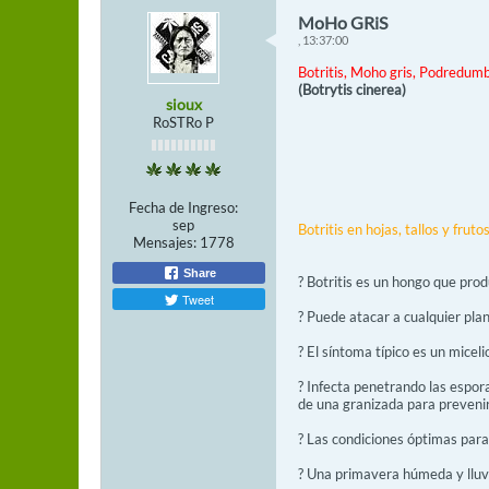
MoHo GRiS
, 13:37:00
Botritis, Moho gris, Podredumbre
(Botrytis cinerea)
sioux
RoSTRo P
Fecha de Ingreso:
sep
Botritis en hojas, tallos y fruto
Mensajes:
1778
Share
? Botritis es un hongo que prod
Tweet
? Puede atacar a cualquier plan
? El síntoma típico es un micel
? Infecta penetrando las espora
de una granizada para prevenir 
? Las condiciones óptimas para
? Una primavera húmeda y lluvi