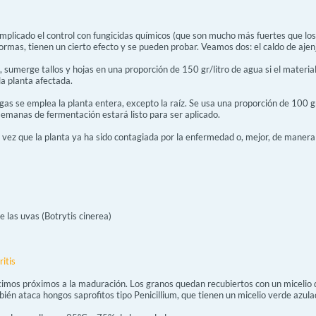
complicado el control con fungicidas químicos (que son mucho más fuertes que lo
rmas, tienen un cierto efecto y se pueden probar. Veamos dos: el caldo de ajenjo
, sumerge tallos y hojas en una proporción de 150 gr/litro de agua si el material
la planta afectada.
igas se emplea la planta entera, excepto la raíz. Se usa una proporción de 100 gr
emanas de fermentación estará listo para ser aplicado.
 vez que la planta ya ha sido contagiada por la enfermedad o, mejor, de manera
e las uvas (Botrytis cinerea)
ritis
mos próximos a la maduración. Los granos quedan recubiertos con un micelio de
én ataca hongos saprofitos tipo Penicillium, que tienen un micelio verde azula