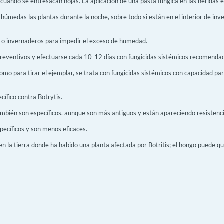
y cuando se entresacan hojas. La aplicación de una pasta fúngica en las herida
úmedas las plantas durante la noche, sobre todo si están en el interior de inve
do o invernaderos para impedir el exceso de humedad.
preventivos y efectuarse cada 10-12 días con fungicidas sistémicos recomenda
omo para tirar el ejemplar, se trata con fungicidas sistémicos con capacidad para 
cífico contra Botrytis.
ambién son específicos, aunque son más antiguos y están apareciendo resistenci
pecíficos y son menos eficaces.
n la tierra donde ha habido una planta afectada por Botritis; el hongo puede que